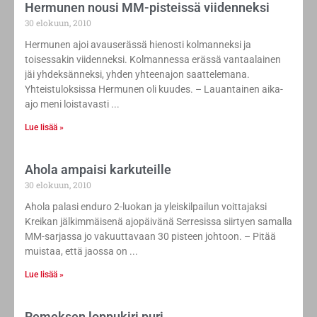
Hermunen nousi MM-pisteissä viidenneksi
30 elokuun, 2010
Hermunen ajoi avauserässä hienosti kolmanneksi ja
toisessakin viidenneksi. Kolmannessa erässä vantaalainen
jäi yhdeksänneksi, yhden yhteenajon saattelemana.
Yhteistuloksissa Hermunen oli kuudes. – Lauantainen aika-
ajo meni loistavasti
Lue lisää »
Ahola ampaisi karkuteille
30 elokuun, 2010
Ahola palasi enduro 2-luokan ja yleiskilpailun voittajaksi
Kreikan jälkimmäisenä ajopäivänä Serresissa siirtyen samalla
MM-sarjassa jo vakuuttavaan 30 pisteen johtoon. – Pitää
muistaa, että jaossa on
Lue lisää »
Remeksen loppukiri puri