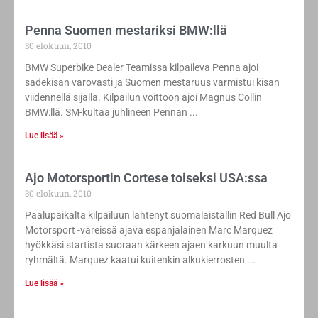
Penna Suomen mestariksi BMW:llä
30 elokuun, 2010
BMW Superbike Dealer Teamissa kilpaileva Penna ajoi
sadekisan varovasti ja Suomen mestaruus varmistui kisan
viidennellä sijalla. Kilpailun voittoon ajoi Magnus Collin
BMW:llä. SM-kultaa juhlineen Pennan
Lue lisää »
Ajo Motorsportin Cortese toiseksi USA:ssa
30 elokuun, 2010
Paalupaikalta kilpailuun lähtenyt suomalaistallin Red Bull Ajo
Motorsport -väreissä ajava espanjalainen Marc Marquez
hyökkäsi startista suoraan kärkeen ajaen karkuun muulta
ryhmältä. Marquez kaatui kuitenkin alkukierrosten
Lue lisää »