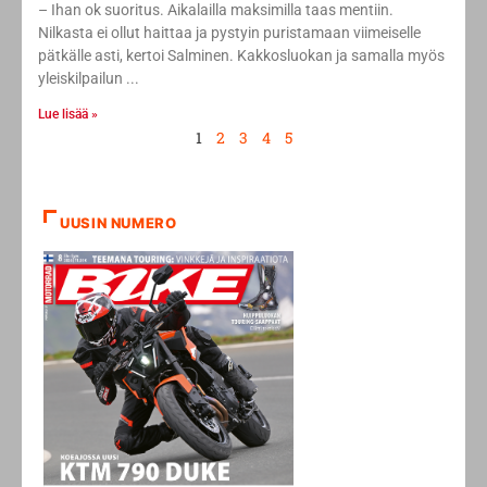
– Ihan ok suoritus. Aikalailla maksimilla taas mentiin.
Nilkasta ei ollut haittaa ja pystyin puristamaan viimeiselle
pätkälle asti, kertoi Salminen. Kakkosluokan ja samalla myös
yleiskilpailun
Lue lisää »
1
2
3
4
5
UUSIN NUMERO