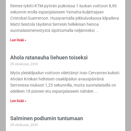
Remes tykitti KTM-pyörän puikoissa 1-luokan voittoon 8,90
sekunnin erolla espanjalaiseen Yamaha-kuljettajaan
Cristobal Guerreroon. Husqvarnalla pikkuluokassa kilpaileva
Matti Seistola täydensi Serresin hellekisan hienoa
suomalaismenestystä sijoittumalla neljänneksi
Lue lisää »
Ahola ratanauha liehuen toiseksi
29 elokuun, 2010
Myös yleiskilpailun voittoon viilettänyt Ivan Cervantes kukisti
Aholan Kreikan helteisen osakilpailun avauspäivänä
Serresissa niukasti 1,25 sekunnilla, mutta suomalaisella on
edelleen 18 pisteen etu espanjalaiseen nähden
Lue lisää »
Salminen podiumin tuntumaan
29 elokuun, 2010