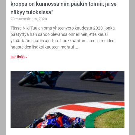
kroppa on kunnossa niin pääkin toimii, ja se
näkyy tuloksissa”
23 marraskuun, 2020
Tässä Niki Tuulen oma yhteenveto kaudesta 2020, jonka
päätyttyä hän sanoo olevansa onnellinen, että kausi
ylipäätään saatiin ajettua. Loukkaantumisten ja muiden
haasteiden lisäksi kauteen mahtui
Lue lisää »