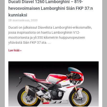
Ducati Diavel 1260 Lamborghini – 819-
hevosvoimaisen Lamborghini Sián FKP 37:n
kunniaksi
28 marraskuun, 2020
Ducati on julkaissut Diavelista Lamborghini-erikoismallin,
jossa inspiraatiota on haettu Lamborghinin V12-
moottorisesta ja yli 350 kilometrin huippunopeuteen
yltävästä Sián FKP 37:sta.
Lue lisää »