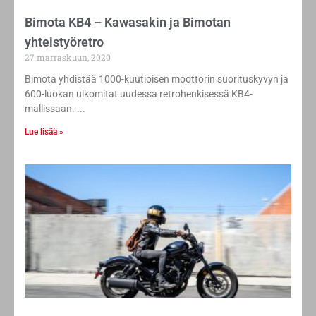
Bimota KB4 – Kawasakin ja Bimotan
yhteistyöretro
27 marraskuun, 2020
Bimota yhdistää 1000-kuutioisen moottorin suorituskyvyn ja
600-luokan ulkomitat uudessa retrohenkisessä KB4-
mallissaan.
Lue lisää »