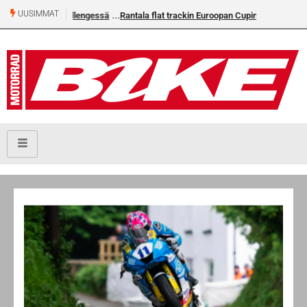
UUSIMMAT
Rantala flat trackin Euroopan Cupin mestari