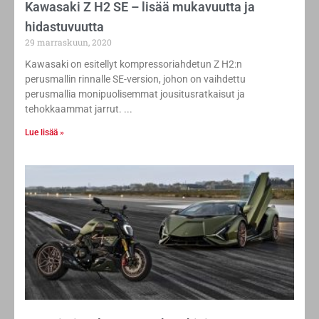
Kawasaki Z H2 SE – lisää mukavuutta ja
hidastuvuutta
29 marraskuun, 2020
Kawasaki on esitellyt kompressoriahdetun Z H2:n
perusmallin rinnalle SE-version, johon on vaihdettu
perusmallia monipuolisemmat jousitusratkaisut ja
tehokkaammat jarrut.
Lue lisää »