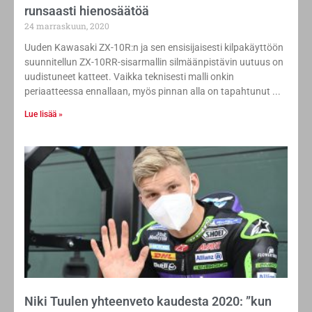
runsaasti hienosäätöä
24 marraskuun, 2020
Uuden Kawasaki ZX-10R:n ja sen ensisijaisesti kilpakäyttöön
suunnitellun ZX-10RR-sisarmallin silmäänpistävin uutuus on
uudistuneet katteet. Vaikka teknisesti malli onkin
periaatteessa ennallaan, myös pinnan alla on tapahtunut
Lue lisää »
Niki Tuulen yhteenveto kaudesta 2020: ”kun