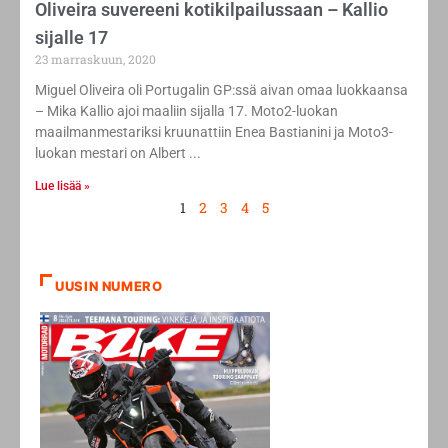
Oliveira suvereeni kotikilpailussaan – Kallio
sijalle 17
23 marraskuun, 2020
Miguel Oliveira oli Portugalin GP:ssä aivan omaa luokkaansa
– Mika Kallio ajoi maaliin sijalla 17. Moto2-luokan
maailmanmestariksi kruunattiin Enea Bastianini ja Moto3-
luokan mestari on Albert
Lue lisää »
1
2
3
4
5
UUSIN NUMERO