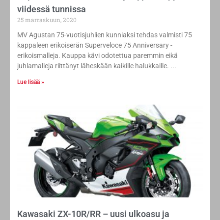
viidessä tunnissa
25 marraskuun, 2020
MV Agustan 75-vuotisjuhlien kunniaksi tehdas valmisti 75
kappaleen erikoiserän Superveloce 75 Anniversary -
erikoismalleja. Kauppa kävi odotettua paremmin eikä
juhlamalleja riittänyt läheskään kaikille halukkaille.
Lue lisää »
Kawasaki ZX-10R/RR – uusi ulkoasu ja