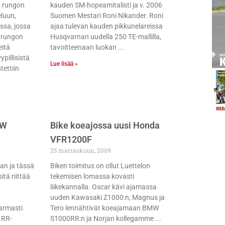
ä rungon
kauden SM-hopeamitalisti ja v. 2006
eluun,
Suomen Mestari Roni Nikander. Roni
ssa, jossa
ajaa tulevan kauden pikkunelareissa
n rungon
Husqvarnan uudella 250 TE-mallilla,
eitä
tavoitteenaan luokan
pillisistä
Lue lisää »
ettiin
MW
Bike koeajossa uusi Honda
VFR1200F
25 marraskuun, 2009
kan ja tässä
Biken toimitus on ollut Luettelon
itä riittää
tekemisen lomassa kovasti
liikekannalla. Oscar kävi ajamassa
uuden Kawasaki Z1000:n, Magnus ja
armasti
Tero lennähtivät koeajamaan BMW
 RR-
S1000RR:n ja Norjan kollegamme