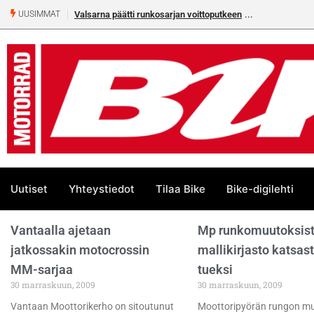
Valsarna päätti runkosarjan voittoputkeen
UUSIMMAT
Uutiset
Yhteystiedot
Tilaa Bike
Bike-digilehti
Vantaalla ajetaan
Mp runkomuutoksis
jatkossakin motocrossin
mallikirjasto katsas
MM-sarjaa
tueksi
30 marraskuun, 2009
30 marraskuun, 2009
Vantaan Moottorikerho on sitoutunut
Moottoripyörän rungon m