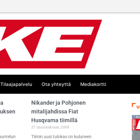
Tilaajapalvelu
Ota yhteyttä
Mediakortti
ta
Nikander ja Pohjonen
U
tuksen
mitalijahdissa Fiat
Husqvarna tiimillä
27 marraskuun, 2009
uuntelun
Tiimin uusi tulokas on kuluneen