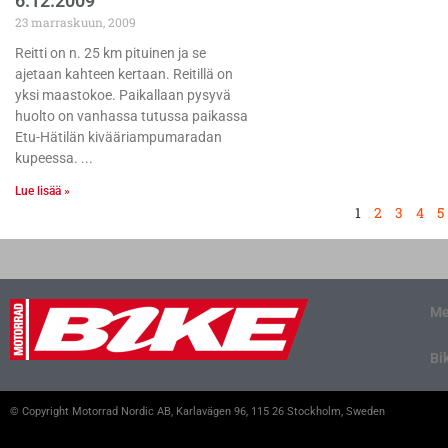
6.12.2009
23 marraskuun, 2009
Reitti on n. 25 km pituinen ja se
ajetaan kahteen kertaan. Reitillä on
yksi maastokoe. Paikallaan pysyvä
huolto on vanhassa tutussa paikassa
Etu-Hätilän kivääriampumaradan
kupeessa.
Lue lisää »
1
2
3
4
5
Me
Bi
© Copyright Motorrad Nordic AB, Karlavägen 96, 115 26 Stockholm, Sweden