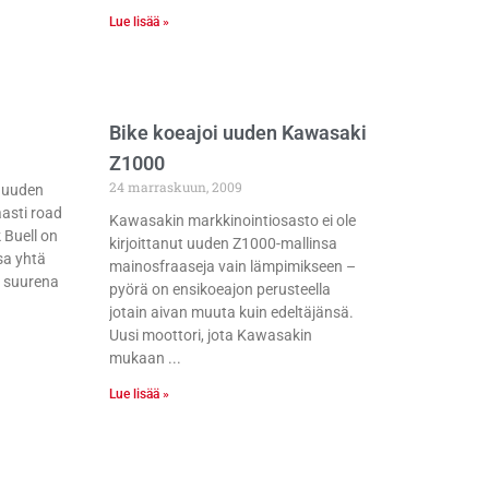
Lue lisää »
Bike koeajoi uuden Kawasaki
Z1000
24 marraskuun, 2009
li uuden
aasti road
Kawasakin markkinointiosasto ei ole
k Buell on
kirjoittanut uuden Z1000-mallinsa
sa yhtä
mainosfraaseja vain lämpimikseen –
le suurena
pyörä on ensikoeajon perusteella
jotain aivan muuta kuin edeltäjänsä.
Uusi moottori, jota Kawasakin
mukaan
Lue lisää »