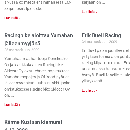
sivussa kolmesta ensimmäisestä EM-
sarjaan on
sarjan osakilpailusta,
Lue lisää »
Lue lisää »
Racingbike aloittaa Yamahan
Erik Buell Racing
24 marraskuun, 2009
jälleenmyyjänä
25 marraskuun, 2009
Eri Buell palaa juurilleen, e
yrityksen toimiala on puht
Yamahaa maahantuoja Konekesko
racing kilpailutoiminta. Eri
Oy ja klaukkalalainen Racingbike
uusimmassa haastattelus
Sidecar Oy ovat tehneet sopimuksen
hymyä. Buell-faneille ei tu
Yamaha mopojen ja Offroad-pyörien
yllätyksenä
jälleenmyynnistä. Juha Punkki, jonka
omistuksessa Racingbike Sidecar Oy
Lue lisää »
on,
Lue lisää »
Kärme Kustaan kiemurat