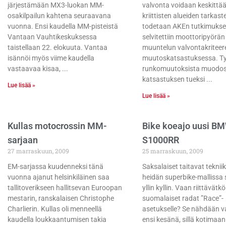
järjestämään MX3-luokan MM-
valvonta voidaan keskittä
osakilpailun kahtena seuraavana
kriittisten alueiden tarkast
vuonna. Ensi kaudella MM-pisteistä
todetaan AKEn tutkimukse
Vantaan Vauhtikeskuksessa
selvitettiin moottoripyörä
taistellaan 22. elokuuta. Vantaa
muuntelun valvontakriteer
isännöi myös viime kaudella
muutoskatsastuksessa. Tyy
vastaavaa kisaa,
runkomuutoksista muodost
katsastuksen tueksi
Lue lisää »
Lue lisää »
Kullas motocrossin MM-
Bike koeajo uusi B
sarjaan
S1000RR
27 marraskuun, 2009
25 marraskuun, 2009
EM-sarjassa kuudenneksi tänä
Saksalaiset taitavat teknii
vuonna ajanut helsinkiläinen saa
heidän superbike-mallissa s
tallitoverikseen hallitsevan Euroopan
yllin kyllin. Vaan riittävätkö
mestarin, ranskalaisen Christophe
suomalaiset radat ”Race”-
Charlierin. Kullas oli menneellä
asetukselle? Se nähdään v
kaudella loukkaantumisen takia
ensi kesänä, sillä kotimaan