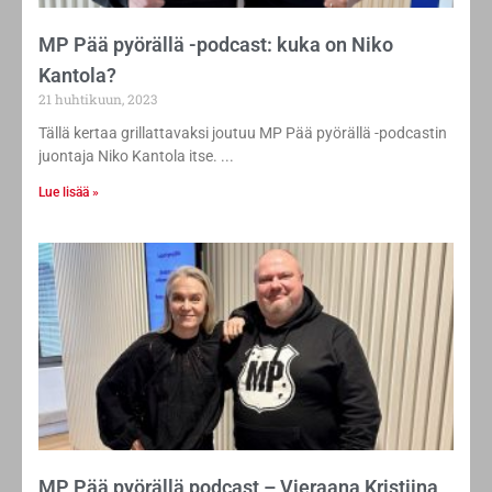
MP Pää pyörällä -podcast: kuka on Niko
Kantola?
21 huhtikuun, 2023
Tällä kertaa grillattavaksi joutuu MP Pää pyörällä -podcastin
juontaja Niko Kantola itse.
Lue lisää »
MP Pää pyörällä podcast – Vieraana Kristiina