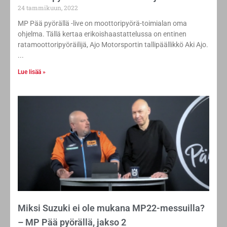
24 tammikuun, 2022
MP Pää pyörällä -live on moottoripyörä-toimialan oma
ohjelma. Tällä kertaa erikoishaastattelussa on entinen
ratamoottoripyöräilijä, Ajo Motorsportin tallipäällikkö Aki Ajo.
Lue lisää »
Miksi Suzuki ei ole mukana MP22-messuilla?
– MP Pää pyörällä, jakso 2