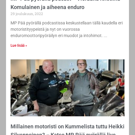
Komulainen ja aiheena enduro
29 joulukuun, 2022
MP Pää pyörällä podcastissa keskustellaan tällä kaudella eri
motoristityypeistä ja nyt on vuorossa
enduromoottoripyöräilyn eri muodot ja intohimot.
Lue lisää »
Millainen motoristi on Kummelista tuttu Heikki
Silvennoinen? – Katso MP Pää pyörällä live