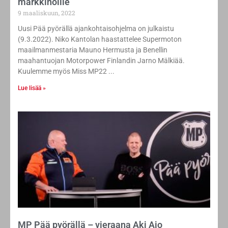
markkinoille
9 maaliskuun, 2022
Uusi Pää pyörällä ajankohtaisohjelma on julkaistu
(9.3.2022). Niko Kantolan haastattelee Supermoton
maailmanmestaria Mauno Hermusta ja Benellin
maahantuojan Motorpower Finlandin Jarno Mälkiää.
Kuulemme myös Miss MP22
Lue lisää »
MP Pää pyörällä – vieraana Aki Ajo