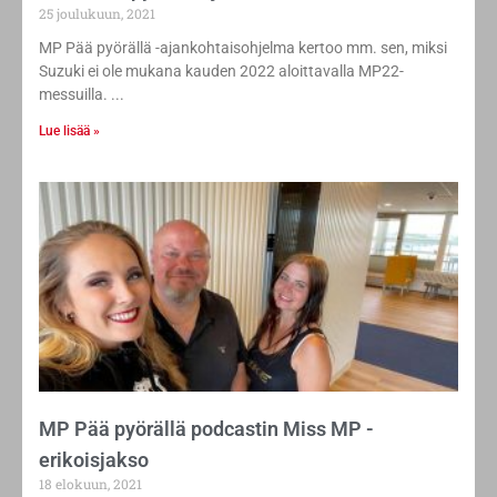
25 joulukuun, 2021
MP Pää pyörällä -ajankohtaisohjelma kertoo mm. sen, miksi
Suzuki ei ole mukana kauden 2022 aloittavalla MP22-
messuilla.
Lue lisää »
MP Pää pyörällä podcastin Miss MP -
erikoisjakso
18 elokuun, 2021