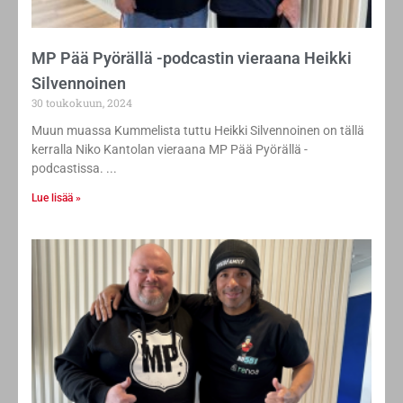
MP Pää Pyörällä -podcastin vieraana Heikki
Silvennoinen
30 toukokuun, 2024
Muun muassa Kummelista tuttu Heikki Silvennoinen on tällä
kerralla Niko Kantolan vieraana MP Pää Pyörällä -
podcastissa.
Lue lisää »