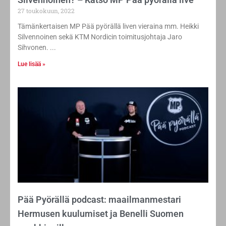
27 toukokuun, 2022
Tämänkertaisen MP Pää pyörällä liven vieraina mm. Heikki
Silvennoinen sekä KTM Nordicin toimitusjohtaja Jaro
Sihvonen.
Lue lisää »
Pää Pyörällä podcast: maailmanmestari
Hermusen kuulumiset ja Benelli Suomen