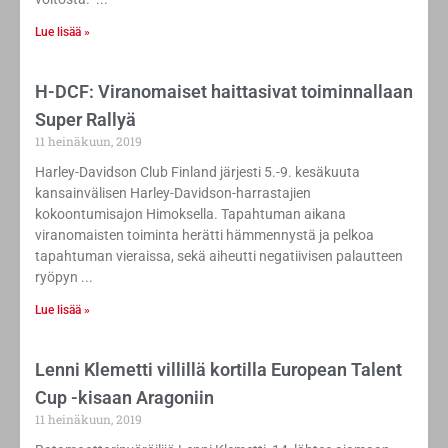
Lue lisää »
H-DCF: Viranomaiset haittasivat toiminnallaan
Super Rallyä
11 heinäkuun, 2019
Harley-Davidson Club Finland järjesti 5.-9. kesäkuuta
kansainvälisen Harley-Davidson-harrastajien
kokoontumisajon Himoksella. Tapahtuman aikana
viranomaisten toiminta herätti hämmennystä ja pelkoa
tapahtuman vieraissa, sekä aiheutti negatiivisen palautteen
ryöpyn
Lue lisää »
Lenni Klemetti villillä kortilla European Talent
Cup -kisaan Aragoniin
11 heinäkuun, 2019