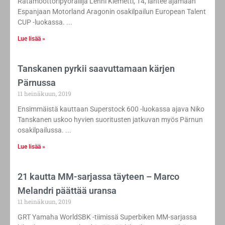
Ratamoottoripyöräilijä Lenni Klemetti, 14, lähtee ajamaan
Espanjaan Motorland Aragonin osakilpailun European Talent
CUP -luokassa.
Lue lisää »
Tanskanen pyrkii saavuttamaan kärjen
Pärnussa
11 heinäkuun, 2019
Ensimmäistä kauttaan Superstock 600 -luokassa ajava Niko
Tanskanen uskoo hyvien suoritusten jatkuvan myös Pärnun
osakilpailussa.
Lue lisää »
21 kautta MM-sarjassa täyteen – Marco
Melandri päättää uransa
11 heinäkuun, 2019
GRT Yamaha WorldSBK -tiimissä Superbiken MM-sarjassa