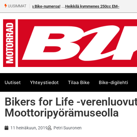
Heikkilä kymmenes 250cc EM-challengessä
UUSIMMAT
Uutiset
Yhteystiedot
Tilaa Bike
Bike-digilehti
Bikers for Life -verenluov
Moottoripyörämuseolla
11 heinäkuun, 2019
Petri Suuronen