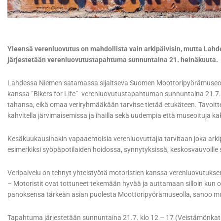
Yleensä verenluovutus on mahdollista vain arkipäivisin, mutta La
järjestetään verenluovutustapahtuma sunnuntaina 21. heinäkuuta.
Lahdessa Niemen satamassa sijaitseva Suomen Moottoripyörämuseo jä
kanssa ”Bikers for Life” -verenluovutustapahtuman sunnuntaina 21.7.
tahansa, eikä omaa veriryhmääkään tarvitse tietää etukäteen. Tavoitte
kahvitella järvimaisemissa ja ihailla sekä uudempia että museoituja ka
Kesäkuukausinakin vapaaehtoisia verenluovuttajia tarvitaan joka arki
esimerkiksi syöpäpotilaiden hoidossa, synnytyksissä, keskosvauvoille 
Veripalvelu on tehnyt yhteistyötä motoristien kanssa verenluovutuks
– Motoristit ovat tottuneet tekemään hyvää ja auttamaan silloin kun o
panoksensa tärkeän asian puolesta Moottoripyörämuseolla, sanoo mu
Tapahtuma järjestetään sunnuntaina 21.7. klo 12 – 17 (Veistämönkat