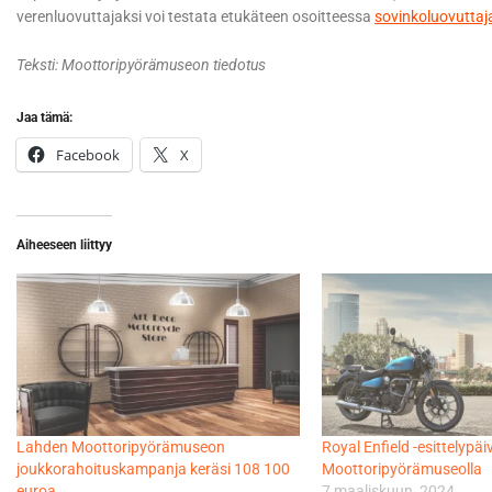
verenluovuttajaksi voi testata etukäteen osoitteessa
sovinkoluovuttaja
Teksti: Moottoripyörämuseon tiedotus
Jaa tämä:
Facebook
X
Aiheeseen liittyy
Lahden Moottoripyörämuseon
Royal Enfield -esittelypäi
joukkorahoituskampanja keräsi 108 100
Moottoripyörämuseolla
euroa
7 maaliskuun, 2024