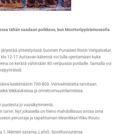
hdessa tähän saadaan poikkeus, kun Moottoripyörämuseolla
rjestää yhteistyössä Suomen Punaisen Ristin Veripalvelun
 klo 12-17.Auttavan kätensä voi tulla ojentamaan kuka
ena on kerätä vähintään 80 veripussia potilaille. Samalla voi
ksipyöräisiä.
päivä keskimäärin 700-800. Verivalmisteita tarvitaan
sekä leikkauksissa ja onnettomuustilanteissa.
en puolesta jo vuosikymmeniä.
n tarve. Nyt jokaisella on hieno mahdollisuus antaa oma
seon perustaja ja tapahtuman ideanikkari Riku Routo.
u 1, Niemen satama, Lahti). Soveltuvuutensa