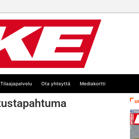
Tilaajapalvelu
Ota yhteyttä
Mediakortti
utustapahtuma
U