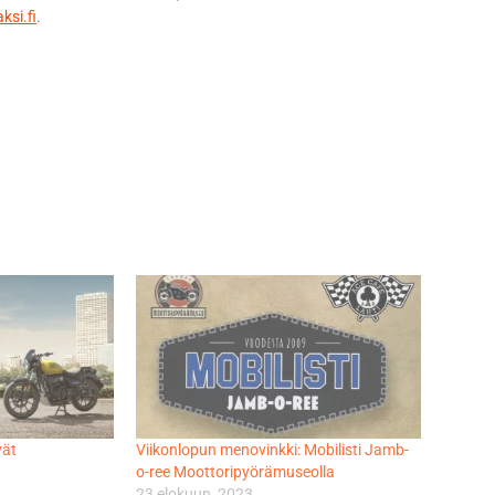
ksi.fi
.
vät
Viikonlopun menovinkki: Mobilisti Jamb-
o-ree Moottoripyörämuseolla
23 elokuun, 2023