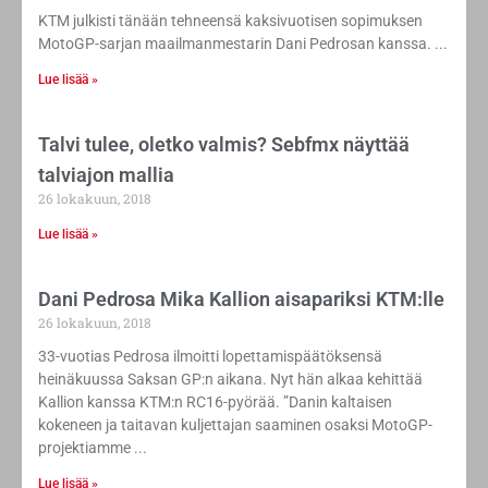
KTM julkisti tänään tehneensä kaksivuotisen sopimuksen
MotoGP-sarjan maailmanmestarin Dani Pedrosan kanssa.
Lue lisää »
Talvi tulee, oletko valmis? Sebfmx näyttää
talviajon mallia
26 lokakuun, 2018
Lue lisää »
Dani Pedrosa Mika Kallion aisapariksi KTM:lle
26 lokakuun, 2018
33-vuotias Pedrosa ilmoitti lopettamispäätöksensä
heinäkuussa Saksan GP:n aikana. Nyt hän alkaa kehittää
Kallion kanssa KTM:n RC16-pyörää. ”Danin kaltaisen
kokeneen ja taitavan kuljettajan saaminen osaksi MotoGP-
projektiamme
Lue lisää »