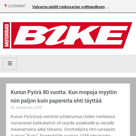
UUSIMMAT
Valsarna päätti runkosarjan voittoputkeen
Kunun Pyörä 80 vuotta: Kun mopoja myytiin
niin paljon kuin papereita ehti täyttää
26 lokakuun, 2018
Kunun Pyörässä vietettiin juhlahumua töiden merkeissä.
Varsinaiset kakkukahvit oli tarjolla asiakkaille ja vieraille
maanantaina sekä tiistaina. Onnittelijoita riitti runsaasti.
Gunnar ”Kunu” Rosendahlin vuonna 1938 perustama