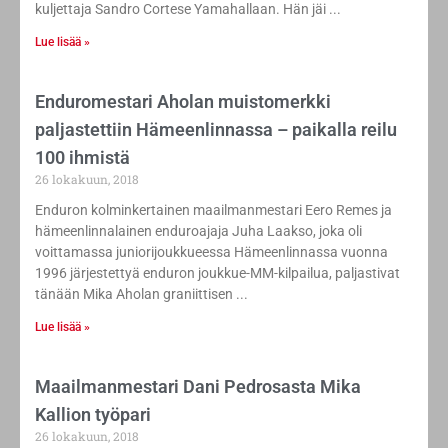
kuljettaja Sandro Cortese Yamahallaan. Hän jäi
Lue lisää »
Enduromestari Aholan muistomerkki
paljastettiin Hämeenlinnassa – paikalla reilu
100 ihmistä
26 lokakuun, 2018
Enduron kolminkertainen maailmanmestari Eero Remes ja
hämeenlinnalainen enduroajaja Juha Laakso, joka oli
voittamassa juniorijoukkueessa Hämeenlinnassa vuonna
1996 järjestettyä enduron joukkue-MM-kilpailua, paljastivat
tänään Mika Aholan graniittisen
Lue lisää »
Maailmanmestari Dani Pedrosasta Mika
Kallion työpari
26 lokakuun, 2018