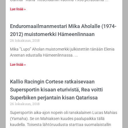
Lue lisää »
Enduromaailmanmestari Mika Aholalle (1974-
2012) muistomerkki Hämeenlinnaan
26 lokakuun, 2018
Mika ”Lupo” Aholan muistomerkki julkistettiin tänään Elenia
Areenan edustalla Hämeenlinnassa.
Lue lisää »
Kallio Racingin Cortese ratkaisevaan
Supersportin kisaan eturivistä, Rea voitti
Superbiken perjantain kisan Qatarissa
26 lokakuun, 2018
Supersportin aika-ajon nopein oli ranskalainen Lucas Mahias
(Yamaha). Se on Mahiaksen kuudes paalupaikka tällä
kaudella. Toisesta lähtöruudusta starttaa suomalaistallin