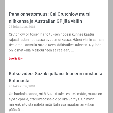
Paha onnettomuus: Cal Crutchlow mursi
nilkkansa ja Australian GP jää väliin
26 lokakuun, 2018
Crutchlow oli toisen harjoituksen nopein kunnes kaatui
rajusti radan nopeassa avausmutkassa. Hänet vietiin saman
tien ambulanssilla rata-alueen lääkintäkeskukseen. Nyt hän
on jo matkalla Melbourneen sairaalaan,
Lue lisää »
Katso video: Suzuki julkaisi teaserin mustasta
Katanasta
26 lokakuun, 2018
On hankala sanoa, mitä Suzuki tulee esittelemään, mutta on
syytä epäillä, ettei kyseessä ole pelkkä väritys. On hyvin
mielenkiintoista nähdä mitä Italiassa muutaman viikon
päästä