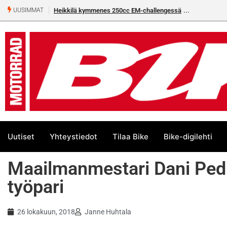
Heikkilä kymmenes 250cc EM-challengessä
Rantala flat
UUSIMMAT
Uutiset
Yhteystiedot
Tilaa Bike
Bike-digilehti
Maailmanmestari Dani Pedr
työpari
26 lokakuun, 2018
Janne Huhtala