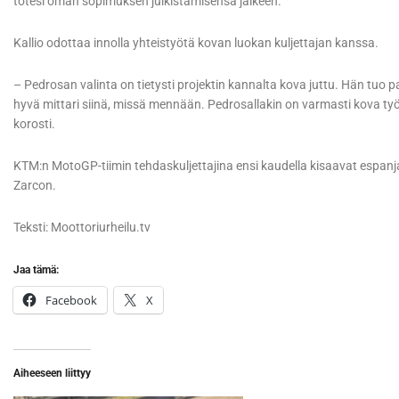
totesi oman sopimuksen julkistamisensä jälkeen.
Kallio odottaa innolla yhteistyötä kovan luokan kuljettajan kanssa.
– Pedrosan valinta on tietysti projektin kannalta kova juttu. Hän tuo 
hyvä mittari siinä, missä mennään. Pedrosallakin on varmasti kova työm
korosti.
KTM:n MotoGP-tiimin tehdaskuljettajina ensi kaudella kisaavat espan
Zarcon.
Teksti: Moottoriurheilu.tv
Jaa tämä:
Facebook
X
Aiheeseen liittyy