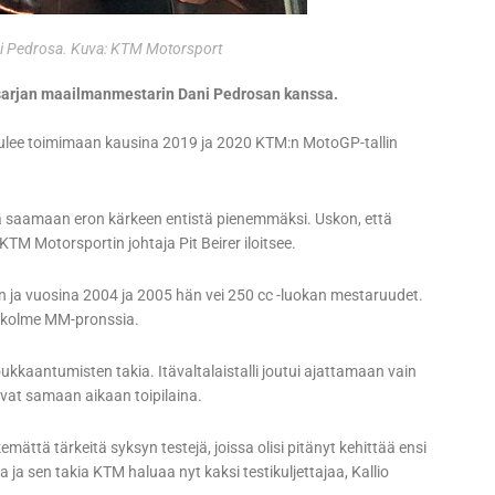
ani Pedrosa. Kuva: KTM Motorsport
sarjan maailmanmestarin Dani Pedrosan kanssa.
ulee toimimaan kausina 2019 ja 2020 KTM:n MotoGP-tallin
 saamaan eron kärkeen entistä pienemmäksi. Uskon, että
TM Motorsportin johtaja Pit Beirer iloitsee.
ja vuosina 2004 ja 2005 hän vei 250 cc -luokan mestaruudet.
 kolme MM-pronssia.
ukkaantumisten takia. Itävaltalaistalli joutui ajattamaan vain
livat samaan aikaan toipilaina.
ättä tärkeitä syksyn testejä, joissa olisi pitänyt kehittää ensi
 ja sen takia KTM haluaa nyt kaksi testikuljettajaa, Kallio