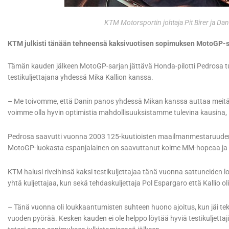
KTM Motorsportin johtaja Pit Birer ja D
KTM julkisti tänään tehneensä kaksivuotisen sopimuksen MotoGP-
Tämän kauden jälkeen MotoGP-sarjan jättävä Honda-pilotti Pedrosa t
testikuljettajana yhdessä Mika Kallion kanssa.
– Me toivomme, että Danin panos yhdessä Mikan kanssa auttaa meitä
voimme olla hyvin optimistia mahdollisuuksistamme tulevina kausina, K
Pedrosa saavutti vuonna 2003 125-kuutioisten maailmanmestaruuden 
MotoGP-luokasta espanjalainen on saavuttanut kolme MM-hopeaa ja
KTM halusi riveihinsä kaksi testikuljettajaa tänä vuonna sattuneiden lo
yhtä kuljettajaa, kun sekä tehdaskuljettaja Pol Espargaro että Kallio o
– Tänä vuonna oli loukkaantumisten suhteen huono ajoitus, kun jäi tekem
vuoden pyörää. Kesken kauden ei ole helppo löytää hyviä testikuljettajia