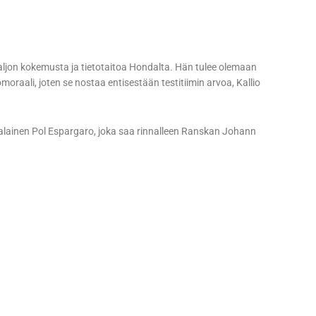
paljon kokemusta ja tietotaitoa Hondalta. Hän tulee olemaan
oraali, joten se nostaa entisestään testitiimin arvoa, Kallio
jalainen Pol Espargaro, joka saa rinnalleen Ranskan Johann