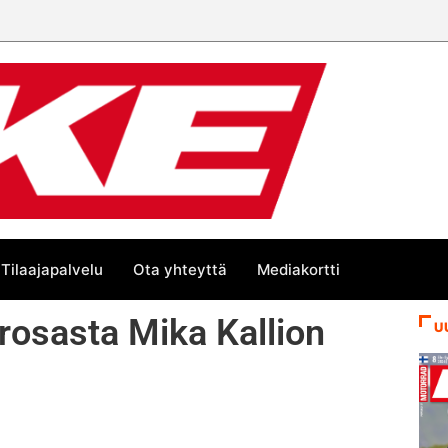
 trackin Euroopan Cupin mestari
Tilaajapalvelu
Ota yhteyttä
Mediakortti
osasta Mika Kallion
U