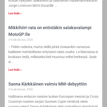
Rossin nykyisen tallikaverin ja hallitsevan maailmanmestarin
Jorge Lorenzon lähtö Ducatille
Lue lisää »
Mikkihiiri-rata on entistäkin salakavalampi
MotoGP:lle
3 toukokuun, 2016
– Pidän radasta, mutta siellä pitää tosiaankin varautua
kaikkeen mahdolliseen erityisesti sään osalta. Le Mansissa ei
koskaan tiedä, millaiseksi keli muuttuu miltei hetkessä. Sade
ei
Lue lisää »
Sanna Kärkkäinen valmis MM-debyyttiin
3 toukokuun, 2016
Hallitseva enduron naisten luokan Euroopan mestari ja Cross
Countryn naisten sarjan Suomen Cupin nimiinsä viime
vuonna vienyt Sanna Kärkkäinen elää parhaillaan jännittäviä