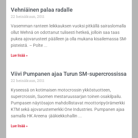
Vehniäinen palaa radalle
22 heinäkuun, 2011
Vasemman ranteen leikkauksen vuoksi pitkällä sairaslomalla
ollut Wehnä on odottanut tulisesti hetkeä, jolloin saa taas
pukea ajovarusteet päälleen ja olla mukana kisailemassa SM-
pisteistä. – Polte
Lue lisää »
Viivi Pumpanen ajaa Turun SM-supercrossissa
22 heinäkuun, 2011
Kyseessä on kotimaisen motocrossin ykköstuotteen,
supercrossin, Suomen mestaruussarjan toinen osakilpailu.
Pumpasen näytösajon mahdollistavat moottoripyörämerkki
KTM sekä ajovarustemerkki One Industries. Pumpanen ajaa
samalla HK Areena -jääkiekkohallin
Lue lisää »