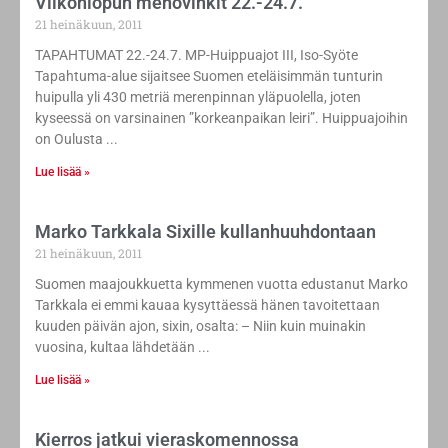
Viikonlopun menovinkit 22.-24.7.
21 heinäkuun, 2011
TAPAHTUMAT 22.-24.7. MP-Huippuajot III, Iso-Syöte
Tapahtuma-alue sijaitsee Suomen eteläisimmän tunturin
huipulla yli 430 metriä merenpinnan yläpuolella, joten
kyseessä on varsinainen ”korkeanpaikan leiri”. Huippuajoihin
on Oulusta
Lue lisää »
Marko Tarkkala Sixille kullanhuuhdontaan
21 heinäkuun, 2011
Suomen maajoukkuetta kymmenen vuotta edustanut Marko
Tarkkala ei emmi kauaa kysyttäessä hänen tavoitettaan
kuuden päivän ajon, sixin, osalta: – Niin kuin muinakin
vuosina, kultaa lähdetään
Lue lisää »
Kierros jatkui vieraskomennossa