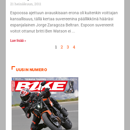
21 heinäkuun, 2011
Espoossa ajettuun avauskisaan erona oli kuitenkin voittajan
kansallisuus, tällä kertaa suvereenina päällikkönä hääräsi
espanjalainen Jorge Zaragoza Beltran. Espoon suvereenit
voitot ottanut britti Ben Watson ei
Lue lisää »
1
2
3
4
UUSIN NUMERO