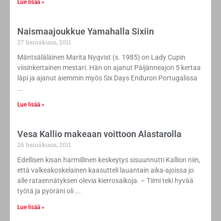
Lue lisää »
Naismaajoukkue Yamahalla Sixiin
27 heinäkuun, 2011
Mäntsäläläinen Marita Nyqvist (s. 1985) on Lady Cupin
viisinkertainen mestari. Hän on ajanut Päijänneajon 5 kertaa
läpi ja ajanut aiemmin myös Six Days Enduron Portugalissa
Lue lisää »
Vesa Kallio makeaan voittoon Alastarolla
26 heinäkuun, 2011
Edellisen kisan harmillinen keskeytys sisuunnutti Kallion niin,
että valkeakoskelainen kaasutteli lauantain aika-ajoissa jo
alle rataennätyksen olevia kierrosaikoja. – Tiimi teki hyvää
työtä ja pyöräni oli
Lue lisää »