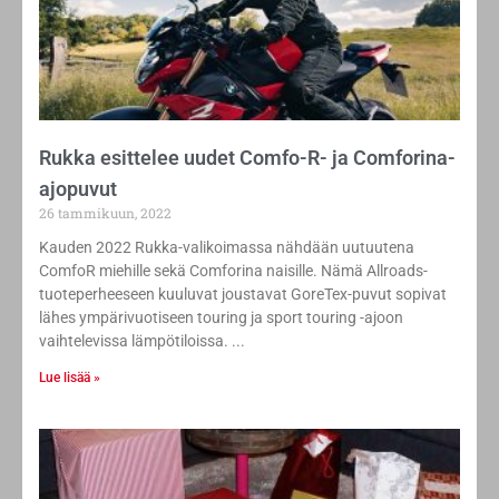
Rukka esittelee uudet Comfo-R- ja Comforina-
ajopuvut
26 tammikuun, 2022
Kauden 2022 Rukka-valikoimassa nähdään uutuutena
ComfoR miehille sekä Comforina naisille. Nämä Allroads-
tuoteperheeseen kuuluvat joustavat GoreTex-puvut sopivat
lähes ympärivuotiseen touring ja sport touring -ajoon
vaihtelevissa lämpötiloissa.
Lue lisää »