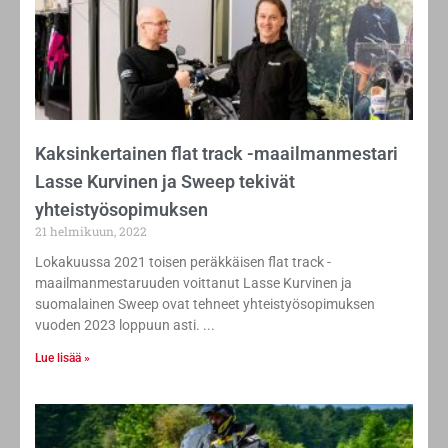
Kaksinkertainen flat track -maailmanmestari
Lasse Kurvinen ja Sweep tekivät
yhteistyösopimuksen
21 helmikuun, 2022
Lokakuussa 2021 toisen peräkkäisen flat track -
maailmanmestaruuden voittanut Lasse Kurvinen ja
suomalainen Sweep ovat tehneet yhteistyösopimuksen
vuoden 2023 loppuun asti.
Lue lisää »