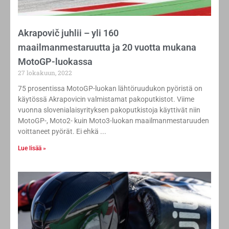
Akrapovič juhlii – yli 160
maailmanmestaruutta ja 20 vuotta mukana
MotoGP-luokassa
27 lokakuun, 2022
75 prosentissa MotoGP-luokan lähtöruudukon pyöristä on
käytössä Akrapovicin valmistamat pakoputkistot. Viime
vuonna slovenialaisyrityksen pakoputkistoja käyttivät niin
MotoGP-, Moto2- kuin Moto3-luokan maailmanmestaruuden
voittaneet pyörät. Ei ehkä
Lue lisää »