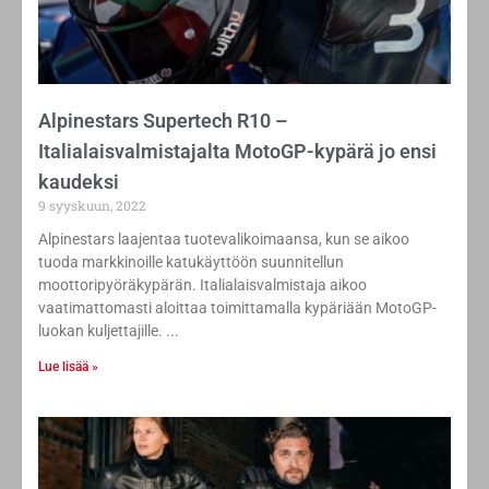
Alpinestars Supertech R10 –
Italialaisvalmistajalta MotoGP-kypärä jo ensi
kaudeksi
9 syyskuun, 2022
Alpinestars laajentaa tuotevalikoimaansa, kun se aikoo
tuoda markkinoille katukäyttöön suunnitellun
moottoripyöräkypärän. Italialaisvalmistaja aikoo
vaatimattomasti aloittaa toimittamalla kypäriään MotoGP-
luokan kuljettajille.
Lue lisää »