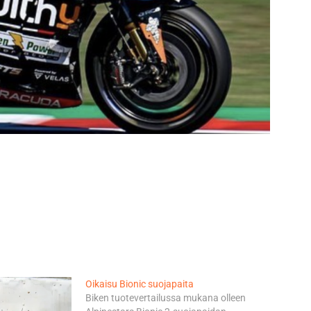
Oikaisu Bionic suojapaita
Biken tuotevertailussa mukana olleen