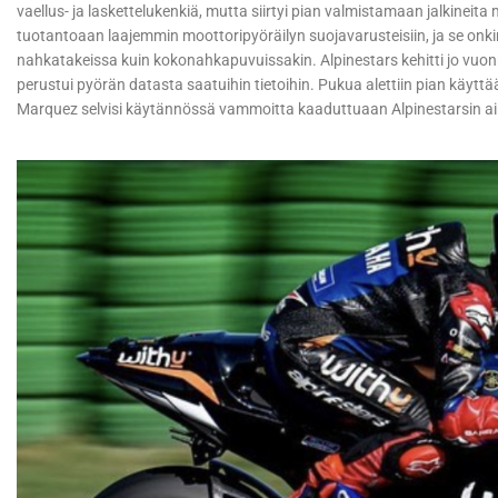
vaellus- ja laskettelukenkiä, mutta siirtyi pian valmistamaan jalkineita 
tuotantoaan laajemmin moottoripyöräilyn suojavarusteisiin, ja se onkin s
nahkatakeissa kuin kokonahkapuvuissakin. Alpinestars kehitti jo vuon
perustui pyörän datasta saatuihin tietoihin. Pukua alettiin pian käyt
Marquez selvisi käytännössä vammoitta kaaduttuaan Alpinestarsin ai