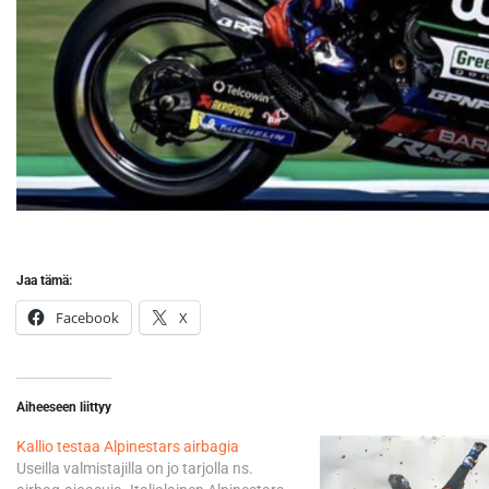
Jaa tämä:
Facebook
X
Aiheeseen liittyy
Kallio testaa Alpinestars airbagia
Useilla valmistajilla on jo tarjolla ns.