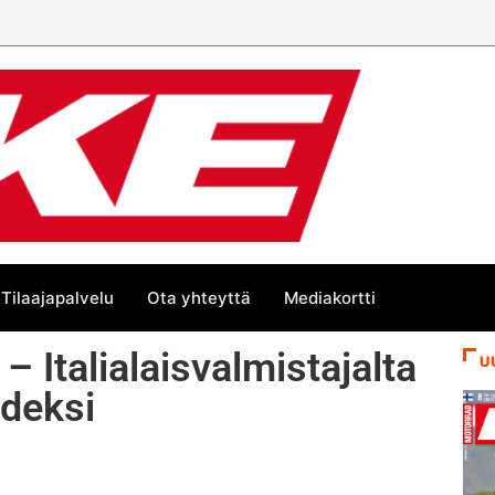
Tilaajapalvelu
Ota yhteyttä
Mediakortti
 Italialaisvalmistajalta
U
deksi