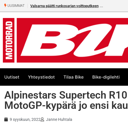
kosarjan voittoputkeen
Älä missaa tämän kesän suurta Bike-
UUSIMMAT
numeroa!
Uutiset
Yhteystiedot
Tilaa Bike
Bike-digilehti
Alpinestars Supertech R10 –
MotoGP-kypärä jo ensi kau
9 syyskuun, 2022
Janne Huhtala