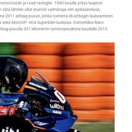
motocrossiin ja road racingiin. 1990-luvulla yritys laajensi
iitä lähtien ollut eturivin valmistaja niin ajokäsineissä,
na 2011 airbag-puvun, jonka toiminta eli airbagin laukeaminen
tää sekä MotoGP- että Superbike-luokissa. Esimerkiksi Marc
rbag-puvulla 337 kilometrin tuntinopeudesta kaudella 2013.