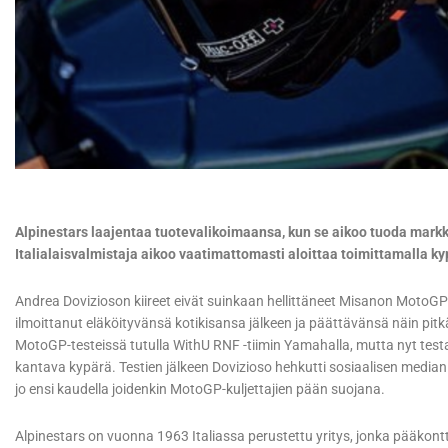
Alpinestars laajentaa tuotevalikoimaansa, kun se aikoo tuoda markk
Italialaisvalmistaja aikoo vaatimattomasti aloittaa toimittamalla k
Andrea Dovizioson kiireet eivät suinkaan hellittäneet Misanon MotoGP-kis
ilmoittanut eläköityvänsä kotikisansa jälkeen ja päättävänsä näin pitkä
MotoGP-testeissä tutulla WithU RNF -tiimin Yamahalla, mutta nyt test
kantava kypärä. Testien jälkeen Dovizioso hehkutti sosiaalisen medi
jo ensi kaudella joidenkin MotoGP-kuljettajien pään suojana.
Alpinestars on vuonna 1963 Italiassa perustettu yritys, jonka pääkonttor