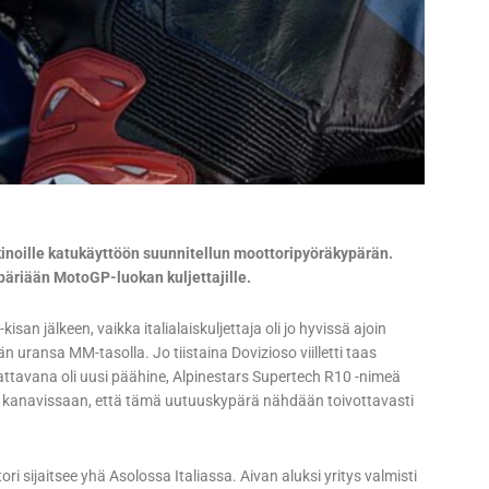
inoille katukäyttöön suunnitellun moottoripyöräkypärän.
ypäriään MotoGP-luokan kuljettajille.
an jälkeen, vaikka italialaiskuljettaja oli jo hyvissä ajoin
n uransa MM-tasolla. Jo tiistaina Dovizioso viilletti taas
attavana oli uusi päähine, Alpinestars Supertech R10 -nimeä
an kanavissaan, että tämä uutuuskypärä nähdään toivottavasti
i sijaitsee yhä Asolossa Italiassa. Aivan aluksi yritys valmisti