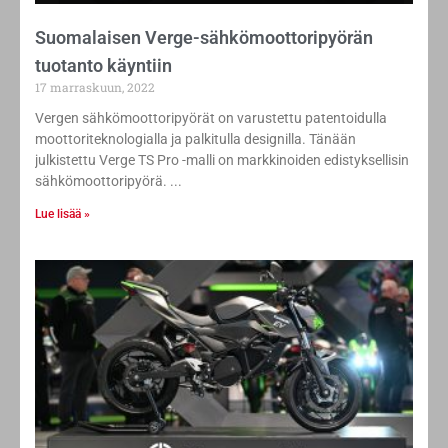
Suomalaisen Verge-sähkömoottoripyörän
tuotanto käyntiin
17 marraskuun, 2022
Vergen sähkömoottoripyörät on varustettu patentoidulla
moottoriteknologialla ja palkitulla designilla. Tänään
julkistettu Verge TS Pro -malli on markkinoiden edistyksellisin
sähkömoottoripyörä.
Lue lisää »