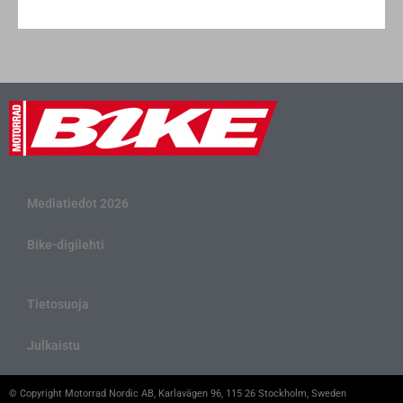
Mediatiedot 2026
Bike-digilehti
Tietosuoja
Julkaistu
© Copyright Motorrad Nordic AB, Karlavägen 96, 115 26 Stockholm, Sweden