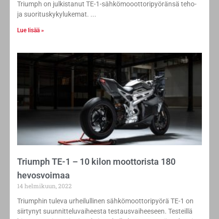
Triumph on julkistanut TE-1-sähkömooottoripyöränsä teho-
ja suorituskykylukemat.
Lue lisää »
Triumph TE-1 – 10 kilon moottorista 180
hevosvoimaa
14 helmikuun, 2022
Triumphin tuleva urheilullinen sähkömoottoripyörä TE-1 on
siirtynyt suunnitteluvaiheesta testausvaiheeseen. Testeillä