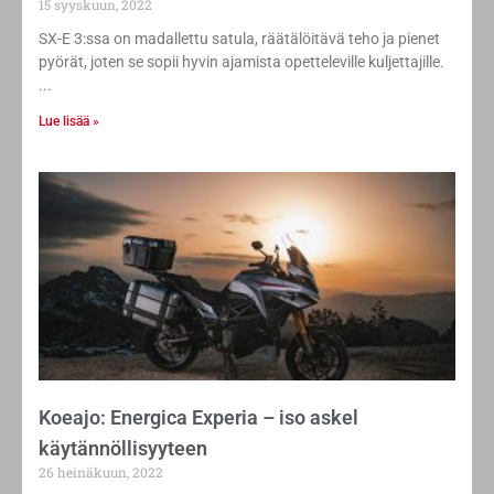
15 syyskuun, 2022
SX-E 3:ssa on madallettu satula, räätälöitävä teho ja pienet
pyörät, joten se sopii hyvin ajamista opetteleville kuljettajille.
Lue lisää »
Koeajo: Energica Experia – iso askel
käytännöllisyyteen
26 heinäkuun, 2022