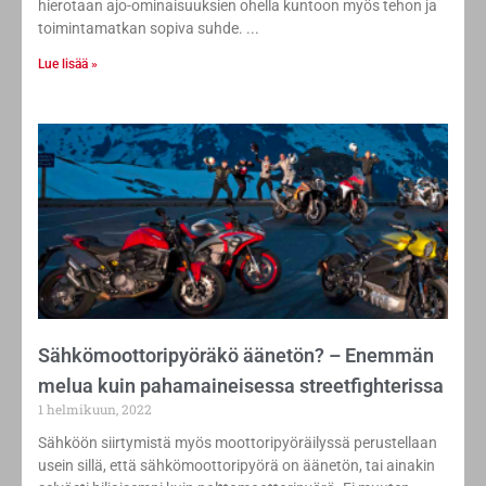
hierotaan ajo-ominaisuuksien ohella kuntoon myös tehon ja
toimintamatkan sopiva suhde.
Lue lisää »
Sähkömoottoripyöräkö äänetön? – Enemmän
melua kuin pahamaineisessa streetfighterissa
1 helmikuun, 2022
Sähköön siirtymistä myös moottoripyöräilyssä perustellaan
usein sillä, että sähkömoottoripyörä on äänetön, tai ainakin