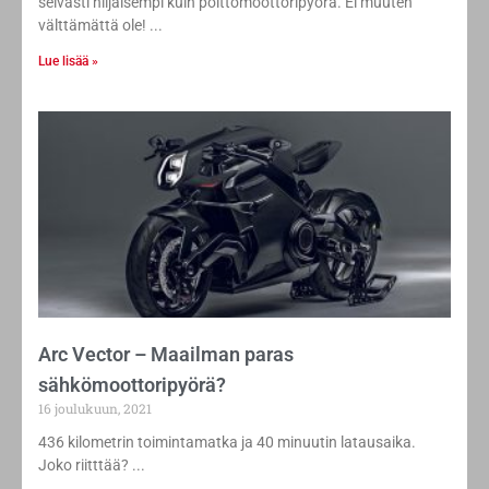
selvästi hiljaisempi kuin polttomoottoripyörä. Ei muuten
välttämättä ole!
Lue lisää »
Arc Vector – Maailman paras
sähkömoottoripyörä?
16 joulukuun, 2021
436 kilometrin toimintamatka ja 40 minuutin latausaika.
Joko riitttää?