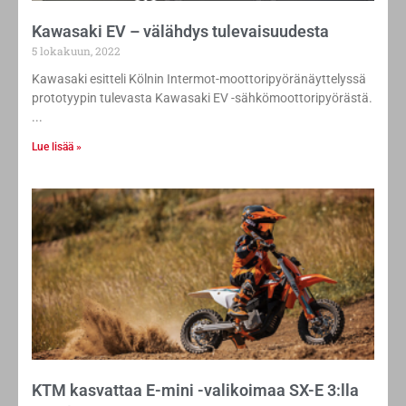
Kawasaki EV – välähdys tulevaisuudesta
5 lokakuun, 2022
Kawasaki esitteli Kölnin Intermot-moottoripyöränäyttelyssä
prototyypin tulevasta Kawasaki EV -sähkömoottoripyörästä.
Lue lisää »
KTM kasvattaa E-mini -valikoimaa SX-E 3:lla