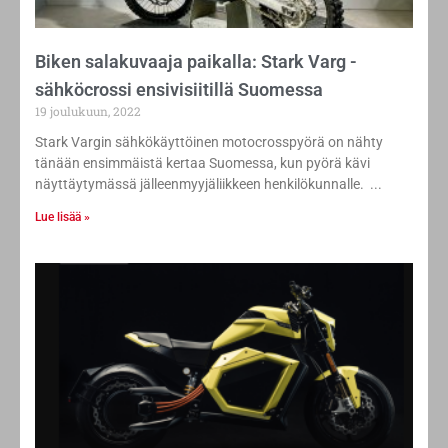
Biken salakuvaaja paikalla: Stark Varg -
sähköcrossi ensivisiitillä Suomessa
19 joulukuun, 2022
Stark Vargin sähkökäyttöinen motocrosspyörä on nähty
tänään ensimmäistä kertaa Suomessa, kun pyörä kävi
näyttäytymässä jälleenmyyjäliikkeen henkilökunnalle.
Lue lisää »