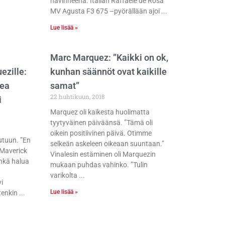
hävinneenä. Italian Raffaele de Rosa
MV Agusta F3 675 –pyörällään ajoi
Lue lisää »
Marc Marquez: ”Kaikki on ok,
ezille:
kunhan säännöt ovat kaikille
kea
samat”
22 huhtikuun, 2018
i
Marquez oli kaikesta huolimatta
tyytyväinen päiväänsä. ”Tämä oli
oikein positiivinen päivä. Otimme
uutuun. ”En
selkeän askeleen oikeaan suuntaan.”
 Maverick
Vinalesin estäminen oli Marquezin
enkä halua
mukaan puhdas vahinko. ”Tulin
varikolta
i
Lue lisää »
tenkin