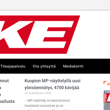
Tilaajapalvelu
Ota yhteyttä
Mediakortti
unnut
Kuopion MP-näyttelyllä uusi
U
a
yleisöennätys, 4700 kävijää
22 huhtikuun, 2018
n
– MP-näyttely on kasvattanut
pailusta
tasaisesti suosiotaa ja on