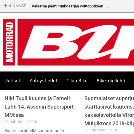
Valsarna päätti runkosarjan voittoputkeen
UUSIMMAT
Uutiset
Yhteystiedot
Tilaa Bike
Bike-digilehti
Niki Tuuli kuudes ja Eemeli
Suomalaiset superj
Lahti 14. Assenin Supersport
starttasivat kautens
MM:ssä
kaksoisvoitolla Viro
22 huhtikuun, 2018
Mulgikross 2018-kil
22 huhtikuun, 2018
Supersportin MM-sarjan kauden