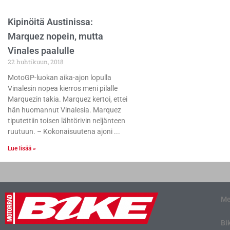
Kipinöitä Austinissa:
Marquez nopein, mutta
Vinales paalulle
22 huhtikuun, 2018
MotoGP-luokan aika-ajon lopulla
Vinalesin nopea kierros meni pilalle
Marquezin takia. Marquez kertoi, ettei
hän huomannut Vinalesia. Marquez
tiputettiin toisen lähtörivin neljänteen
ruutuun. – Kokonaisuutena ajoni
Lue lisää »
Me
Bi