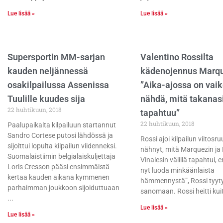
Lue lisää »
Lue lisää »
Supersportin MM-sarjan
Valentino Rossilta
kauden neljännessä
kädenojennus Marqu
osakilpailussa Assenissa
”Aika-ajossa on vai
Tuulille kuudes sija
nähdä, mitä takanas
22 huhtikuun, 2018
tapahtuu”
22 huhtikuun, 2018
Paalupaikalta kilpailuun startannut
Sandro Cortese putosi lähdössä ja
Rossi ajoi kilpailun viitosr
sijoittui lopulta kilpailun viidenneksi.
nähnyt, mitä Marquezin ja
Suomalaistiimin belgialaiskuljettaja
Vinalesin välillä tapahtui, 
Loris Cresson pääsi ensimmäistä
nyt luoda minkäänlaista
kertaa kauden aikana kymmenen
hämmennystä”, Rossi tyyty
parhaimman joukkoon sijoiduttuaan
sanomaan. Rossi heitti kui
Lue lisää »
Lue lisää »