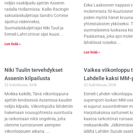
neljäs osakilpailu ajettiin Assenin
Eeka Laaksonen nappasi v
radalla Hollannissa. Kallio Racingin
molemmista 50-kuutioisten 
saksalaiskuljettaja Sandro Cortese
joiden myötä hänet kruuna
sijoittui viidenneksi,
yhteistulosten ykköseksi. 
Suomalaiskuljettajat Niki Tuuli ja
suomalaisena luokassa ki
Eemeli Lahti ottivat sijat kuusi
Paalasmaa, joka ajoi mol
lähdöissä toiseksi
Lue lisää »
Lue lisää »
Niki Tuulin tervehdykset
Vaikea viikonloppu t
Assenin kilpailusta
Lahdelle kaksi MM-p
22 huhtikuun, 2018
22 huhtikuun, 2018
Moikka kaikille, Tänä viikonloppuna
Eemeli Lahden viikonloppu
ajettiin keväisessä Assenissa kauden
supersport-luokan MM-osa
neljäs kilpailu. Viikonlopulta lähdettiin
ei sujunut suunnitelmien 
hakemaan nousujohteista suoritusta
Harjoituksissa sattuneet k
ja ratkomaan niitä ongelmia, joita
kaatoa tarkoittivat runsaas
olemme tunnistaneet aiempien
mekaanikoille. Jälkimmäi
viikonloppujen aikana.
jäljiltä Lahden Suzuki saati