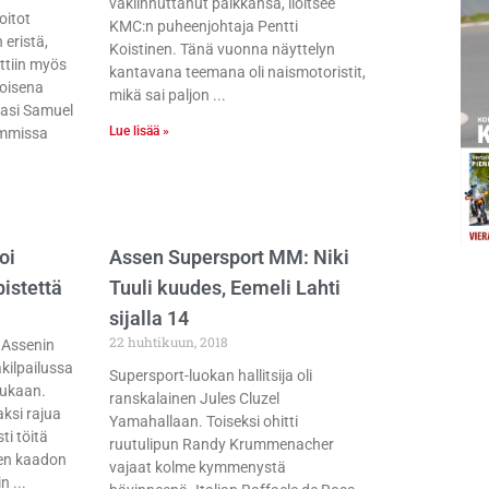
vakiinnuttanut paikkansa, iloitsee
oitot
KMC:n puheenjohtaja Pentti
eristä,
Koistinen. Tänä vuonna näyttelyn
ttiin myös
kantavana teemana oli naismotoristit,
Toisena
mikä sai paljon
sasi Samuel
Lue lisää »
emmissa
oi
Assen Supersport MM: Niki
istettä
Tuuli kuudes, Eemeli Lahti
sijalla 14
22 huhtikuun, 2018
 Assenin
kilpailussa
Supersport-luokan hallitsija oli
mukaan.
ranskalainen Jules Cluzel
aksi rajua
Yamahallaan. Toiseksi ohitti
ti töitä
ruutulipun Randy Krummenacher
sen kaadon
vajaat kolme kymmenystä
in