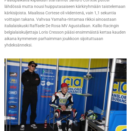
Paalupaikalta kilpailuun startannut Sandro Cortese putosi
lähdössä mutta nousi huipputasaiseen kärkiryhmään taistelemaan
kärkisijoista. Maalissa Cortese oli viidentenä, vain 1,1 sekuntia
voittajan takana. Vahvaa Yamaha-rintamaa rikkoi ainoastaan
italialaiskuski Raffaele De Rosa MV Agustallaan. Kallio Racingin
belgialaiskuljettaja Loris Cresson pääsi ensimmäistä kertaa kauden
aikana kymmenen parhaimman joukkoon sijoituttuaan
yhdeksänneksi.