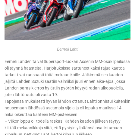
Eemeli Lahti
Eemeli Lahden taival Supersport-luokan Assenin MM-osakilpailussa
oli täynnä haasteita. Harjoituksissa sattuneet kaksi rajua kaatoa
tarkoittivat runsaasti töitä mekaanikoille. Jälkimmäisen kaadon
jäljiltä Lahden Suzuki saatiin valmiiksi juuri ennen aika-ajoa, jossa
Lahden paras kierros hylättiin pyörän käytyä radan ulkopuolella,
joten lähtöruutu oli vasta 19.
Tapojensa mukaisesti hyvän lähdön ottanut Lahti onnistui kuitenkin
nousemaan lähdössä useampia sijoja ja oli lopulta maalissa 14.,
mikä oikeuttaa kahteen MM-pisteeseen.
– Viikonloppu oli todella raskas. Kahden kaadon jälkeen täytyy
kiittää mekaanikkoja siitä, että pystyin ylipäänsä osallistumaan
kilpailuun, pettynyt Lahti kertoi kilpailun jälkeen.