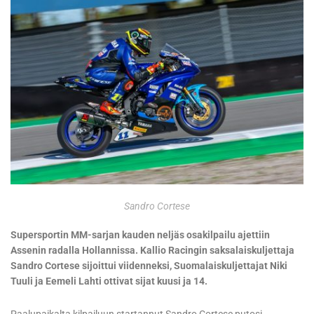
Sandro Cortese
Supersportin MM-sarjan kauden neljäs osakilpailu ajettiin
Assenin radalla Hollannissa. Kallio Racingin saksalaiskuljettaja
Sandro Cortese sijoittui viidenneksi, Suomalaiskuljettajat Niki
Tuuli ja Eemeli Lahti ottivat sijat kuusi ja 14.