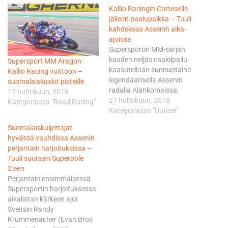
Kallio Racingin Corteselle
jälleen paalupaikka – Tuuli
kahdeksas Assenin aika-
ajoissa
Supersportin MM-sarjan
kauden neljäs osakilpailu
Supersport MM Aragon:
kaasutellaan sunnuntaina
Kallio Racing voittoon –
legendaarisella Assenin
suomalaiskuskit pisteille
radalla Alankomaissa.
15 huhtikuun, 2018
Paalupaikalta kisaan
21 huhtikuun, 2018
Kategoriassa "Road Racing"
starttaa MM-pistekakkonen,
Kategoriassa "Uutiset"
Vesa Kallion johtaman Kallio
Suomalaiskuljettajat
Racingin saksalaispilotti
hyvässä vauhdissa Assenin
Sandro Cortese, joka vei
perjantain harjoituksissa –
nimiinsä edellisen, Aragónin
Tuuli suoraan Superpole
osakilpailun. Tiimin
2:een
belgialaisnuorukainen Loris
Perjantain ensimmäisessä
Cresson ajoi itsensä 17.
Supersportin harjoituksessa
ruutuun. MM-pistejohdossa
aikalistan kärkeen ajoi
oleva Lucas Mahias starttaa
Sveitsin Randy
huomiseen kilpailuun
Krummenacher (Evan Bros
ruudusta kaksi ja Raffaele