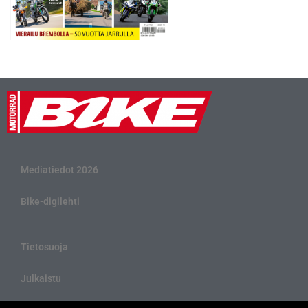
Mediatiedot 2026
Bike-digilehti
Tietosuoja
Julkaistu