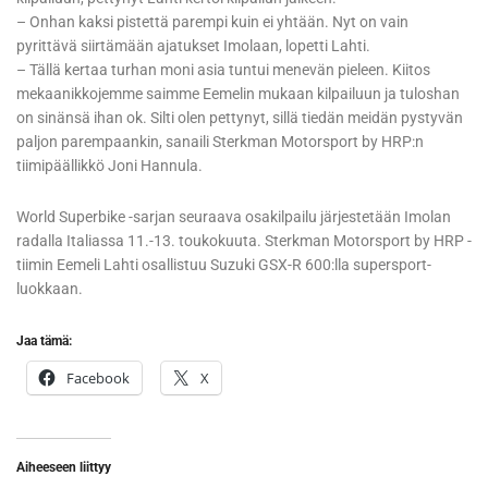
– Onhan kaksi pistettä parempi kuin ei yhtään. Nyt on vain
pyrittävä siirtämään ajatukset Imolaan, lopetti Lahti.
– Tällä kertaa turhan moni asia tuntui menevän pieleen. Kiitos
mekaanikkojemme saimme Eemelin mukaan kilpailuun ja tuloshan
on sinänsä ihan ok. Silti olen pettynyt, sillä tiedän meidän pystyvän
paljon parempaankin, sanaili Sterkman Motorsport by HRP:n
tiimipäällikkö Joni Hannula.
World Superbike -sarjan seuraava osakilpailu järjestetään Imolan
radalla Italiassa 11.-13. toukokuuta. Sterkman Motorsport by HRP -
tiimin Eemeli Lahti osallistuu Suzuki GSX-R 600:lla supersport-
luokkaan.
Jaa tämä:
Facebook
X
Aiheeseen liittyy