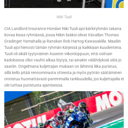
Niki Tuuli
CIA Landlord Insurance Hondan Niki Tuuli ajoi kärkiryhmän takana
kovaa kisaa ryhmässä, jossa Nikin lisäksi olivat Itävallan Thomas
Gradinger Yamahalla ja Ranskan Rob Hartog Kawasakilla. Maaliin
Tuuli ajoi hienosti tämän ryhmän kärjessä ja kaikkiaan kuudentena.
Tuuli oli sikäli tyytyväinen Assenin viikonloppuun, että osittain
kadoksissa ollut vauhti alkaa löytyä, tai ainakin välähdyksiä siitä jo
saatiin. Ongelmana kuljettajan mukaan on lähinnä liika puristus,
sillä kello pitää rennommasta otteesta ja myös pyörän säätäminen
onnistuu huomattavasti paremmalla tarkkuudella, jos kuljettajalla ei
ole turhaa puristusta ajamisessa.