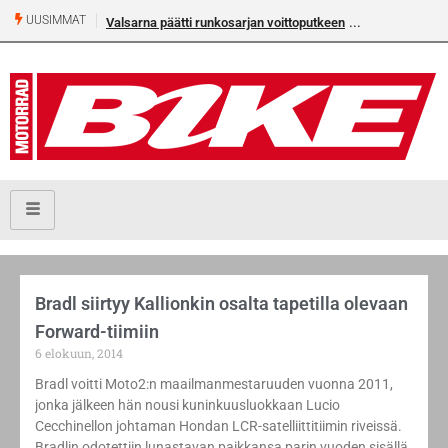
UUSIMMAT
Valsarna päätti runkosarjan voittoputkeen
Bradl siirtyy Kallionkin osalta tapetilla olevaan
Forward-tiimiin
6 elokuun, 2014
Bradl voitti Moto2:n maailmanmestaruuden vuonna 2011,
jonka jälkeen hän nousi kuninkuusluokkaan Lucio
Cecchinellon johtaman Hondan LCR-satelliittitiimin riveissä.
Bradlin odotettiin lunastavan paikkansa parin vuoden sisällä