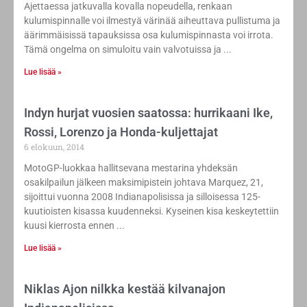
Ajettaessa jatkuvalla kovalla nopeudella, renkaan
kulumispinnalle voi ilmestyä värinää aiheuttava pullistuma ja
äärimmäisissä tapauksissa osa kulumispinnasta voi irrota.
Tämä ongelma on simuloitu vain valvotuissa ja
Lue lisää »
Indyn hurjat vuosien saatossa: hurrikaani Ike,
Rossi, Lorenzo ja Honda-kuljettajat
6 elokuun, 2014
MotoGP-luokkaa hallitsevana mestarina yhdeksän
osakilpailun jälkeen maksimipistein johtava Marquez, 21,
sijoittui vuonna 2008 Indianapolisissa ja silloisessa 125-
kuutioisten kisassa kuudenneksi. Kyseinen kisa keskeytettiin
kuusi kierrosta ennen
Lue lisää »
Niklas Ajon nilkka kestää kilvanajon