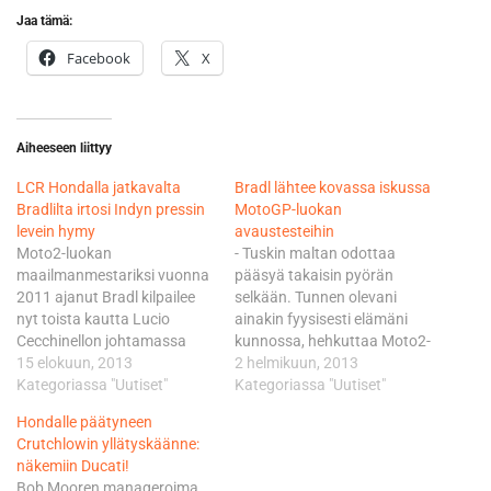
Jaa tämä:
Facebook
X
Aiheeseen liittyy
LCR Hondalla jatkavalta
Bradl lähtee kovassa iskussa
Bradlilta irtosi Indyn pressin
MotoGP-luokan
levein hymy
avaustesteihin
Moto2-luokan
- Tuskin maltan odottaa
maailmanmestariksi vuonna
pääsyä takaisin pyörän
2011 ajanut Bradl kilpailee
selkään. Tunnen olevani
nyt toista kautta Lucio
ainakin fyysisesti elämäni
Cecchinellon johtamassa
kunnossa, hehkuttaa Moto2-
Hondan satelliittitiimissä.
15 elokuun, 2013
luokan
2 helmikuun, 2013
Edellisessä osakilpailussa
Kategoriassa "Uutiset"
maailmanmestaruutta
Kategoriassa "Uutiset"
Laguna Secassa
vuonna 2011 juhlinut toisen
Hondalle päätyneen
paalupaikalta toiseksi
polven saksalaiskuljettaja.
Crutchlowin yllätyskäänne:
kiirehtinyt Bradl on MotoGP-
Ensimmäisellä MotoGP-
näkemiin Ducati!
luokan MM-pisteissä
luokan kaudellaan ja Lucio
Bob Mooren manageroima