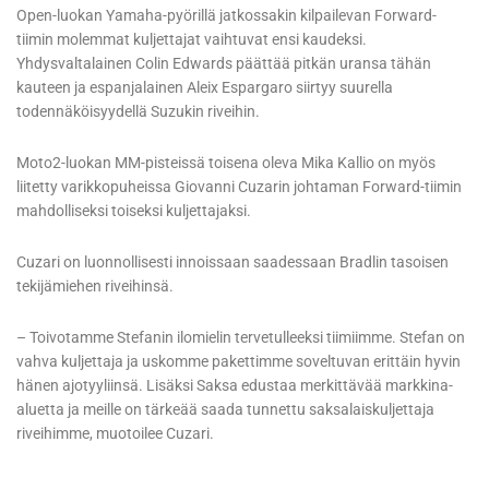
Open-luokan Yamaha-pyörillä jatkossakin kilpailevan Forward-
tiimin molemmat kuljettajat vaihtuvat ensi kaudeksi.
Yhdysvaltalainen Colin Edwards päättää pitkän uransa tähän
kauteen ja espanjalainen Aleix Espargaro siirtyy suurella
todennäköisyydellä Suzukin riveihin.
Moto2-luokan MM-pisteissä toisena oleva Mika Kallio on myös
liitetty varikkopuheissa Giovanni Cuzarin johtaman Forward-tiimin
mahdolliseksi toiseksi kuljettajaksi.
Cuzari on luonnollisesti innoissaan saadessaan Bradlin tasoisen
tekijämiehen riveihinsä.
– Toivotamme Stefanin ilomielin tervetulleeksi tiimiimme. Stefan on
vahva kuljettaja ja uskomme pakettimme soveltuvan erittäin hyvin
hänen ajotyyliinsä. Lisäksi Saksa edustaa merkittävää markkina-
aluetta ja meille on tärkeää saada tunnettu saksalaiskuljettaja
riveihimme, muotoilee Cuzari.