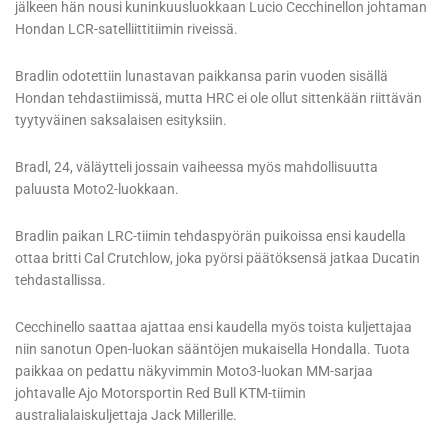
jälkeen hän nousi kuninkuusluokkaan Lucio Cecchinellon johtaman
Hondan LCR-satelliittitiimin riveissä.
Bradlin odotettiin lunastavan paikkansa parin vuoden sisällä
Hondan tehdastiimissä, mutta HRC ei ole ollut sittenkään riittävän
tyytyväinen saksalaisen esityksiin.
Bradl, 24, väläytteli jossain vaiheessa myös mahdollisuutta
paluusta Moto2-luokkaan.
Bradlin paikan LRC-tiimin tehdaspyörän puikoissa ensi kaudella
ottaa britti Cal Crutchlow, joka pyörsi päätöksensä jatkaa Ducatin
tehdastallissa.
Cecchinello saattaa ajattaa ensi kaudella myös toista kuljettajaa
niin sanotun Open-luokan sääntöjen mukaisella Hondalla. Tuota
paikkaa on pedattu näkyvimmin Moto3-luokan MM-sarjaa
johtavalle Ajo Motorsportin Red Bull KTM-tiimin
australialaiskuljettaja Jack Millerille.