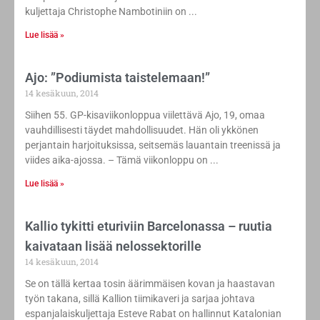
kuljettaja Christophe Nambotiniin on
Lue lisää »
Ajo: ”Podiumista taistelemaan!”
14 kesäkuun, 2014
Siihen 55. GP-kisaviikonloppua viilettävä Ajo, 19, omaa
vauhdillisesti täydet mahdollisuudet. Hän oli ykkönen
perjantain harjoituksissa, seitsemäs lauantain treenissä ja
viides aika-ajossa. – Tämä viikonloppu on
Lue lisää »
Kallio tykitti eturiviin Barcelonassa – ruutia
kaivataan lisää nelossektorille
14 kesäkuun, 2014
Se on tällä kertaa tosin äärimmäisen kovan ja haastavan
työn takana, sillä Kallion tiimikaveri ja sarjaa johtava
espanjalaiskuljettaja Esteve Rabat on hallinnut Katalonian