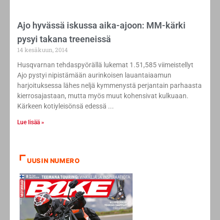
Ajo hyvässä iskussa aika-ajoon: MM-kärki
pysyi takana treeneissä
14 kesäkuun, 2014
Husqvarnan tehdaspyörällä lukemat 1.51,585 viimeistellyt
Ajo pystyi nipistämään aurinkoisen lauantaiaamun
harjoituksessa lähes neljä kymmenystä perjantain parhaasta
kierrosajastaan, mutta myös muut kohensivat kulkuaan.
Kärkeen kotiyleisönsä edessä
Lue lisää »
UUSIN NUMERO