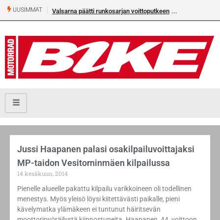
UUSIMMAT
Valsarna päätti runkosarjan voittoputkeen
Jussi Haapanen palasi osakilpailuvoittajaksi
MP-taidon Vesitorninmäen kilpailussa
14 kesäkuun, 2014
Pienelle alueelle pakattu kilpailu varikkoineen oli todellinen
menestys. Myös yleisö löysi kiitettävästi paikalle, pieni
kävelymatka ylämäkeen ei tuntunut häiritsevän
moottoripyöräilystä kiinnostuneita. Haapanen, 44, voittoon