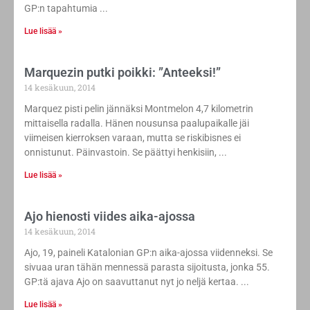
GP:n tapahtumia
Lue lisää »
Marquezin putki poikki: ”Anteeksi!”
14 kesäkuun, 2014
Marquez pisti pelin jännäksi Montmelon 4,7 kilometrin
mittaisella radalla. Hänen nousunsa paalupaikalle jäi
viimeisen kierroksen varaan, mutta se riskibisnes ei
onnistunut. Päinvastoin. Se päättyi henkisiin,
Lue lisää »
Ajo hienosti viides aika-ajossa
14 kesäkuun, 2014
Ajo, 19, paineli Katalonian GP:n aika-ajossa viidenneksi. Se
sivuaa uran tähän mennessä parasta sijoitusta, jonka 55.
GP:tä ajava Ajo on saavuttanut nyt jo neljä kertaa.
Lue lisää »