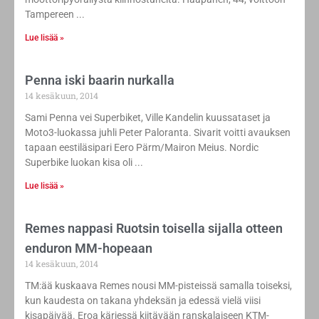
Tampereen
Lue lisää »
Penna iski baarin nurkalla
14 kesäkuun, 2014
Sami Penna vei Superbiket, Ville Kandelin kuussataset ja
Moto3-luokassa juhli Peter Paloranta. Sivarit voitti avauksen
tapaan eestiläsipari Eero Pärm/Mairon Meius. Nordic
Superbike luokan kisa oli
Lue lisää »
Remes nappasi Ruotsin toisella sijalla otteen
enduron MM-hopeaan
14 kesäkuun, 2014
TM:ää kuskaava Remes nousi MM-pisteissä samalla toiseksi,
kun kaudesta on takana yhdeksän ja edessä vielä viisi
kisapäivää. Eroa kärjessä kiitävään ranskalaiseen KTM-