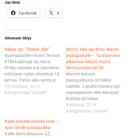
Jaa tämä:
Facebook
X
Aiheeseen liittyy
Niklas Ajo: ”Penkin alle!”
Moto2 aika-ajo Brno: Marini
Suomalaistiimi Avant Tecnon
paalupaikalle – Tuuli paransi
KTM-kuljettaja Ajo kiersi
aikaansa reilusti, mutta
Phillip Islandin 4,4, kilometrin
lähtöruuduksi jäi 28
mittaisen radan yhteensä 18
Marinin kanssa
kertaa. Paras aika syntyi jo
paalupaikasta oli tiukka
neljännellä kierroksella. -
19 lokakuun, 2013
taistelu. Lopulta toiseksi ajoi
Tuosta aika-ajosta ei jää
Kategoriassa "Uutiset"
espanjalainen Alex Marquez.
paljon kerrottavaa. Penkin
Kolmas oli Italian
alle, tai oikeastaan
veteraanikuljettaja Mattia
4 elokuun, 2018
persiilleenhän se meni,
Pasini. Niki Tuuli joutui
Kategoriassa "Uutiset"
myönsi Ajo harmissaan.
muiden ajajien kanssa
Kallio kahdeksanteen riviin –
Perjantain harjoituksissa
hikoilemaan 33 asteen
Ajon tiimille paalupaikka
parhaimmillaan
helteessä. Tuuli paransi
Kallio kiersi Misanon 4,2
yhdeksänneksi yltäneen Ajon
suoritustaan aika-ajossa