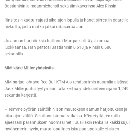
Bastianinin ja maanmiehensä sekä tiimikaverinsa Alex Rinsin.
Rins tosin kaatui rajusti aika-ajon lopulla ja hänet siirrettiin paareilla
hiekoilta, josta matka jatkui ratasairaalaan.
Jo aamun harjoituksia hallinnut Marquez oli täysin omaa
luokkaansa. Hän peittosi Bastianinin 0,618 ja Rinsin 0,680
sekunnilla.
MM-kärki Miller yhdeksäs
MM-sarjaa johtava Red Bull KTM Ajo-tehdastiimin australialaisässä
Jack Miller joutui tyytymään tällä kertaa yhdeksänteen sijaan 1,249
sekuntia kärjestä.
– Teimme pyörän säätöihin ison muutoksen aamun harjoituksen ja
aika-ajon välillä. Se oli onnistunut ratkaisu. Käytetyillä renkailla
ajaessani parannuksen huomasi heti. Uusillakin renkailla kaikki sujui
myöhemmin hyvin, mutta lopullinen isku paalupaikalle ei sitten