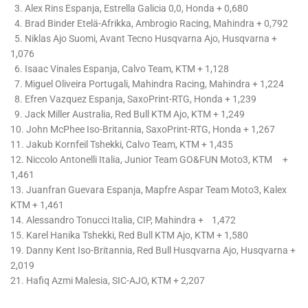
3. Alex Rins Espanja, Estrella Galicia 0,0, Honda + 0,680
4. Brad Binder Etelä-Afrikka, Ambrogio Racing, Mahindra + 0,792
5. Niklas Ajo Suomi, Avant Tecno Husqvarna Ajo, Husqvarna +
1,076
6. Isaac Vinales Espanja, Calvo Team, KTM + 1,128
7. Miguel Oliveira Portugali, Mahindra Racing, Mahindra + 1,224
8. Efren Vazquez Espanja, SaxoPrint-RTG, Honda + 1,239
9. Jack Miller Australia, Red Bull KTM Ajo, KTM + 1,249
10. John McPhee Iso-Britannia, SaxoPrint-RTG, Honda + 1,267
11. Jakub Kornfeil Tshekki, Calvo Team, KTM + 1,435
12. Niccolo Antonelli Italia, Junior Team GO&FUN Moto3, KTM +
1,461
13. Juanfran Guevara Espanja, Mapfre Aspar Team Moto3, Kalex
KTM + 1,461
14. Alessandro Tonucci Italia, CIP, Mahindra + 1,472
15. Karel Hanika Tshekki, Red Bull KTM Ajo, KTM + 1,580
19. Danny Kent Iso-Britannia, Red Bull Husqvarna Ajo, Husqvarna +
2,019
21. Hafiq Azmi Malesia, SIC-AJO, KTM + 2,207