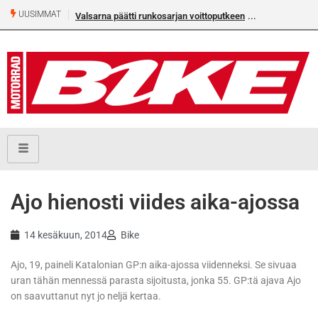
UUSIMMAT
Valsarna päätti runkosarjan voittoputkeen
Älä missaa täm
numeroa!
Ajo hienosti viides aika-ajossa
14 kesäkuun, 2014
Bike
Ajo, 19, paineli Katalonian GP:n aika-ajossa viidenneksi. Se sivuaa
uran tähän mennessä parasta sijoitusta, jonka 55. GP:tä ajava Ajo
on saavuttanut nyt jo neljä kertaa.