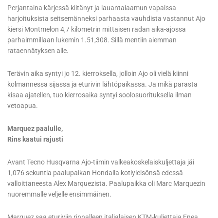
Perjantaina kärjessä kiitänyt ja lauantaiaamun vapaissa
harjoituksista seitsemänneksi parhaasta vauhdista vastannut Ajo
kiersi Montmelon 4,7 kilometrin mittaisen radan aika-ajossa
parhaimmillaan lukemin 1.51,308. Sillä mentiin aiemman
rataennätyksen alle.
Terävin aika syntyi jo 12. kierroksella, jolloin Ajo oli vielä kiinni
kolmannessa sijassa ja eturivin lähtöpaikassa. Ja mikä parasta
kisaa ajatellen, tuo kierrosaika syntyi soolosuorituksella ilman
vetoapua.
Marquez paalulle,
Rins kaatui rajusti
Avant Tecno Husqvarna Ajo-tiimin valkeakoskelaiskuljettaja jäi
1,076 sekuntia paalupaikan Hondalla kotiyleisönsä edessä
valloittaneesta Alex Marquezista. Paalupaikka oli Marc Marquezin
nuoremmalle veljelle ensimmäinen.
Marquez saa eturiviin rinnalleen italialaisen KTM-kuljettaja Enea