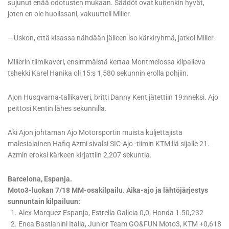
sujunut enää odotusten mukaan. Säädöt ovat kuitenkin hyvät,
joten en ole huolissani, vakuutteli Miller.
– Uskon, että kisassa nähdään jälleen iso kärkiryhmä, jatkoi Miller.
Millerin tiimikaveri, ensimmäistä kertaa Montmelossa kilpaileva
tshekki Karel Hanika oli 15:s 1,580 sekunnin erolla pohjiin.
Ajon Husqvarna-tallikaveri, britti Danny Kent jätettiin 19:nneksi. Ajo
peittosi Kentin lähes sekunnilla.
Aki Ajon johtaman Ajo Motorsportin muista kuljettajista
malesialainen Hafiq Azmi sivalsi SIC-Ajo -tiimin KTM:llä sijalle 21.
Azmin eroksi kärkeen kirjattiin 2,207 sekuntia.
Barcelona, Espanja.
Moto3-luokan 7/18 MM-osakilpailu. Aika-ajo ja lähtöjärjestys
sunnuntain kilpailuun:
1. Alex Marquez Espanja, Estrella Galicia 0,0, Honda 1.50,232
2. Enea Bastianini Italia, Junior Team GO&FUN Moto3, KTM +0,618