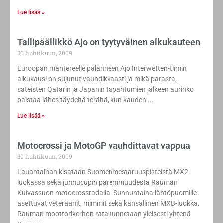
Lue lisää »
Tallipäällikkö Ajo on tyytyväinen alkukauteen
30 huhtikuun, 2009
Euroopan mantereelle palanneen Ajo Interwetten-tiimin
alkukausi on sujunut vauhdikkaasti ja mikä parasta,
sateisten Qatarin ja Japanin tapahtumien jälkeen aurinko
paistaa lähes täydeltä terältä, kun kauden
Lue lisää »
Motocrossi ja MotoGP vauhdittavat vappua
30 huhtikuun, 2009
Lauantainan kisataan Suomenmestaruuspisteistä MX2-
luokassa sekä junnucupin paremmuudesta Rauman
Kuivassuon motocrossradalla. Sunnuntaina lähtöpuomille
asettuvat veteraanit, mimmit sekä kansallinen MXB-luokka.
Rauman moottorikerhon rata tunnetaan yleisesti yhtenä