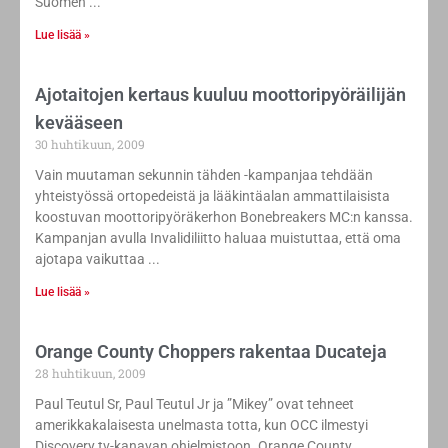
Suomen
Lue lisää »
Ajotaitojen kertaus kuuluu moottoripyöräilijän
kevääseen
30 huhtikuun, 2009
Vain muutaman sekunnin tähden -kampanjaa tehdään
yhteistyössä ortopedeistä ja lääkintäalan ammattilaisista
koostuvan moottoripyöräkerhon Bonebreakers MC:n kanssa.
Kampanjan avulla Invalidiliitto haluaa muistuttaa, että oma
ajotapa vaikuttaa
Lue lisää »
Orange County Choppers rakentaa Ducateja
28 huhtikuun, 2009
Paul Teutul Sr, Paul Teutul Jr ja ”Mikey” ovat tehneet
amerikkakalaisesta unelmasta totta, kun OCC ilmestyi
Discovery tv-kanavan ohjelmistoon. Orange County