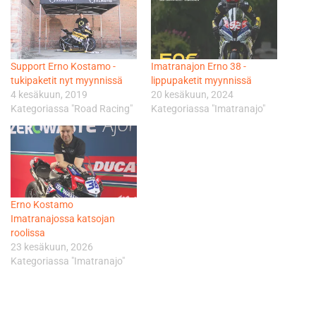
Support Erno Kostamo -
Imatranajon Erno 38 -
tukipaketit nyt myynnissä
lippupaketit myynnissä
4 kesäkuun, 2019
20 kesäkuun, 2024
Kategoriassa "Road Racing"
Kategoriassa "Imatranajo"
Erno Kostamo
Imatranajossa katsojan
roolissa
23 kesäkuun, 2026
Kategoriassa "Imatranajo"