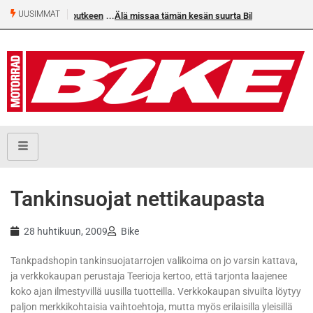
UUSIMMAT
an voittoputkeen
Älä missaa tämän kesän suurta Bike-
numeroa!
Tankinsuojat nettikaupasta
28 huhtikuun, 2009
Bike
Tankpadshopin tankinsuojatarrojen valikoima on jo varsin kattava,
ja verkkokaupan perustaja Teerioja kertoo, että tarjonta laajenee
koko ajan ilmestyvillä uusilla tuotteilla. Verkkokaupan sivuilta löytyy
paljon merkkikohtaisia vaihtoehtoja, mutta myös erilaisilla yleisillä