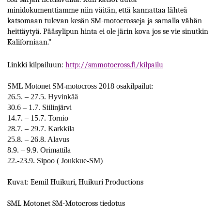
minidokumenttiamme niin väitän, että kannattaa lähteä
katsomaan tulevan kesän SM-motocrosseja ja samalla vähän
heittäytyä. Pääsylipun hinta ei ole järin kova jos se vie sinutkin
Kaliforniaan.”
Linkki kilpailuun:
http://smmotocross.fi/kilpailu
SML Motonet SM-motocross 2018 osakilpailut:
26.5. – 27.5. Hyvinkää
30.6 – 1.7. Siilinjärvi
14.7. – 15.7. Tornio
28.7. – 29.7. Karkkila
25.8. – 26.8. Alavus
8.9. – 9.9. Orimattila
22.-23.9. Sipoo ( Joukkue-SM)
Kuvat: Eemil Huikuri, Huikuri Productions
SML Motonet SM-Motocross tiedotus