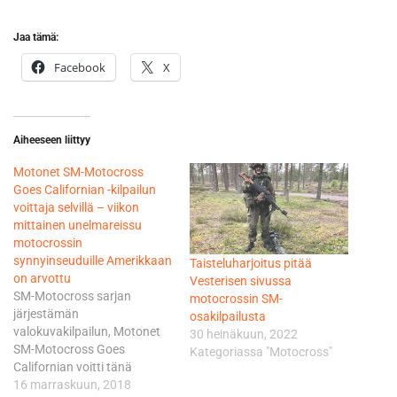
Jaa tämä:
Facebook
X
Aiheeseen liittyy
Motonet SM-Motocross
Goes Californian -kilpailun
voittaja selvillä – viikon
mittainen unelmareissu
motocrossin
synnyinseuduille Amerikkaan
Taisteluharjoitus pitää
on arvottu
Vesterisen sivussa
SM-Motocross sarjan
motocrossin SM-
järjestämän
osakilpailusta
valokuvakilpailun, Motonet
30 heinäkuun, 2022
SM-Motocross Goes
Kategoriassa "Motocross"
Californian voitti tänä
vuonna Lotta Pesonen.
16 marraskuun, 2018