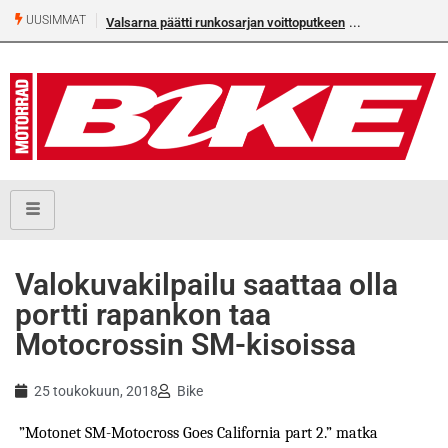
UUSIMMAT
Valsarna päätti runkosarjan voittoputkeen
Valokuvakilpailu saattaa olla
portti rapankon taa
Motocrossin SM-kisoissa
25 toukokuun, 2018
Bike
”Motonet SM-Motocross Goes California part 2.” matka