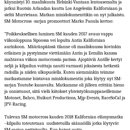
käynnistyi 10. maaliskuuta Helsinki-Vantaan lentoasemalta ja
jatkui Ruotsin Arlandan kautta Los Angelesiin Kaliforniaan ja
sieltä Murrietaan. Matkan minidokumenttikin on nyt julkaistu.
SM-Motocross -sarjan promoottori Marko Panula kertoo:
”Poikkeuksellisen luminen SM-kauden 2017 avaus vappu
viikonloppuna Sipoossa vei lopulta Antin Kalifornian
aurinkoon. Määränpäässä tilanne oli maaliskuussa kovinkin
erilainen ja pystyimme viettämään Antin ja Eemilin kanssa
mahtavan viikon motocrossin parissa. Ajopäiviä Antille kertyi
neljä ja kilpailun voittaja nautti varmasti jokaisesta hetkestä
radoilla ja niiden ulkopuolella. Kuten aiemminkin teimme
matkastamme loistavan minidokumentin joka löytyy nyt SM-
sarjan Youtube-kanavalta. Matkamme oli jälleen erittäin hieno
ja onnistunut, siitä vielä kiitokset yhteistyökumppaneillemme
Motonet, Bahco, Huikuri Productions, Mjp-Events, RaceSoCal ja
JPV-Racing.
Tulevan SM-motocross kauden 2018 Kalifornian elämysmatka
–kilpailu toteutetaan uudistetuilla säännöillä jotka löytyvät
SM-sarjan nettisivuilta. Kun katsot uutta