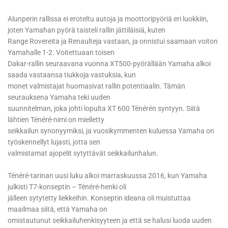
Alunperin rallissa ei eroteltu autoja ja moottoripyöriä eri luokkiin,
joten Yamahan pyörä taisteli rallin jättiläisiä, kuten
Range Rovereita ja Renaulteja vastaan, ja onnistui saamaan voiton
Yamahalle 1-2. Voitettuaan toisen
Dakar-rallin seuraavana vuonna XT500-pyörällään Yamaha alkoi
saada vastaansa tiukkoja vastuksia, kun
monet valmistajat huomasivat rallin potentiaalin. Tämän
seurauksena Yamaha teki uuden
suunnitelman, joka johti lopulta XT 600 Ténérén syntyyn. Siitä
lähtien Ténéré-nimi on mielletty
seikkailun synonyymiksi, ja vuosikymmenten kuluessa Yamaha on
työskennellyt lujasti, jotta sen
valmistamat ajopelit sytyttävät seikkailunhalun.
Ténéré-tarinan uusi luku alkoi marraskuussa 2016, kun Yamaha
julkisti T7-konseptin – Ténéré-henki oli
jälleen sytytetty liekkeihin. Konseptin ideana oli muistuttaa
maailmaa siitä, että Yamaha on
omistautunut seikkailuhenkisyyteen ja että se halusi luoda uuden