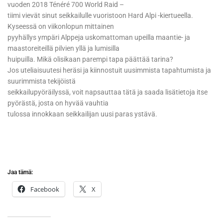
vuoden 2018 Ténéré 700 World Raid –
tiimi vievät sinut seikkailulle vuoristoon Hard Alpi -kiertueella.
Kyseessä on viikonlopun mittainen
pyyhällys ympäri Alppeja uskomattoman upeilla maantie- ja
maastoreiteillä pilvien yllä ja lumisilla
huipuilla. Mikä olisikaan parempi tapa päättää tarina?
Jos uteliaisuutesi heräsi ja kiinnostuit uusimmista tapahtumista ja
suurimmista tekijöistä
seikkailupyöräilyssä, voit napsauttaa tätä ja saada lisätietoja itse
pyörästä, josta on hyvää vauhtia
tulossa innokkaan seikkailijan uusi paras ystävä.
Jaa tämä:
Facebook
X