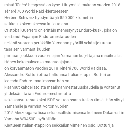
mistä Ténéré-hengessä on kyse. Liittymällä mukaan vuoden 2018
Ténéré 700 World Raid -kiertueeseen
Herbert Schwarz hyödyntää yli 850 000 kilometrin
seikkailukokemuksensa kuljettajana.
Cristóbal Guerrero on erittäin menestynyt Enduro-kuski, joka on
voittanut Espanjan Enduromestaruuden
neljänä vuotena peräkkäin Yamahan pyörillä sekä sijoittunut
tasaisen varmasti kuuden
parhaan joukkoon vuosien ajan Yamahan kuljettajana maailmalla.
Hänen kokemuksensa maastoajajana
on korvaamaton vuoden 2018 Ténéré 700 World Raidissa.
Alessandro Botturi ottaa haltuunsa Italian etapin. Botturi on
legenda Enduro-maailmassa: hän on
kisannut kahdellatoista maailmanmestaruuskaudella ja voittanut
yhdeksän Italian Enduro-mestaruutta
sekä saavuttanut kaksi ISDE-voittoa osana Italian tiimiä. Hän siirtyi
Yamahalle ja varmisti voiton vuoden
2015 Merzouga-rallissa sekä osallistumisensa kolmeen Dakar-ralliin
Yamaha WR450F -pyörällään.
Kiertueen Italian etappi on seikkailun viimeinen osio. Botturi ja