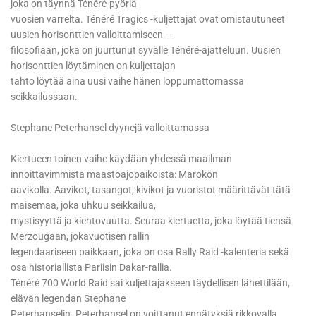
joka on täynnä Ténéré-pyöriä
vuosien varrelta. Ténéré Tragics -kuljettajat ovat omistautuneet
uusien horisonttien valloittamiseen –
filosofiaan, joka on juurtunut syvälle Ténéré-ajatteluun. Uusien
horisonttien löytäminen on kuljettajan
tahto löytää aina uusi vaihe hänen loppumattomassa
seikkailussaan.
Stephane Peterhansel dyynejä valloittamassa
Kiertueen toinen vaihe käydään yhdessä maailman
innoittavimmista maastoajopaikoista: Marokon
aavikolla. Aavikot, tasangot, kivikot ja vuoristot määrittävät tätä
maisemaa, joka uhkuu seikkailua,
mystisyyttä ja kiehtovuutta. Seuraa kiertuetta, joka löytää tiensä
Merzougaan, jokavuotisen rallin
legendaariseen paikkaan, joka on osa Rally Raid -kalenteria sekä
osa historiallista Pariisin Dakar-rallia.
Ténéré 700 World Raid sai kuljettajakseen täydellisen lähettilään,
elävän legendan Stephane
Peterhanselin. Peterhansel on voittanut ennätyksiä rikkovalla