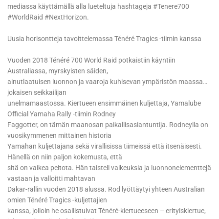
mediassa käyttämällä alla lueteltuja hashtageja #Tenere700
#WorldRaid #NextHorizon.
Uusia horisontteja tavoittelemassa Ténéré Tragics -tiimin kanssa
Vuoden 2018 Ténéré 700 World Raid potkaistiin käyntiin
Australiassa, myrskyisten säiden,
ainutlaatuisen luonnon ja vaaroja kuhisevan ympäristön maassa…
jokaisen seikkailijan
unelmamaastossa. Kiertueen ensimmäinen kuljettaja, Yamalube
Official Yamaha Rally -tiimin Rodney
Faggotter, on tämän maanosan paikallisasiantuntija. Rodneylla on
vuosikymmenen mittainen historia
Yamahan kuljettajana sekä virallisissa tiimeissä että itsenäisesti.
Hänellä on niin paljon kokemusta, että
sitä on vaikea peitota. Hän taisteli vaikeuksia ja luonnonelementtejä
vastaan ja valloitti mahtavan
Dakar-rallin vuoden 2018 alussa. Rod lyöttäytyi yhteen Australian
omien Ténéré Tragics -kuljettajien
kanssa, jolloin he osallistuivat Ténéré-kiertueeseen – erityiskiertue,