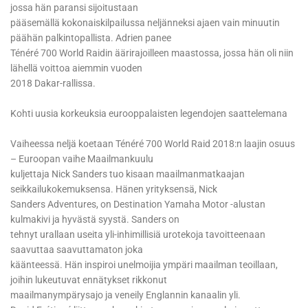
jossa hän paransi sijoitustaan
pääsemällä kokonaiskilpailussa neljänneksi ajaen vain minuutin
päähän palkintopallista. Adrien panee
Ténéré 700 World Raidin äärirajoilleen maastossa, jossa hän oli niin
lähellä voittoa aiemmin vuoden
2018 Dakar-rallissa.
Kohti uusia korkeuksia eurooppalaisten legendojen saattelemana
Vaiheessa neljä koetaan Ténéré 700 World Raid 2018:n laajin osuus
– Euroopan vaihe Maailmankuulu
kuljettaja Nick Sanders tuo kisaan maailmanmatkaajan
seikkailukokemuksensa. Hänen yrityksensä, Nick
Sanders Adventures, on Destination Yamaha Motor -alustan
kulmakivi ja hyvästä syystä. Sanders on
tehnyt urallaan useita yli-inhimillisiä urotekoja tavoitteenaan
saavuttaa saavuttamaton joka
käänteessä. Hän inspiroi unelmoijia ympäri maailman teoillaan,
joihin lukeutuvat ennätykset rikkonut
maailmanympärysajo ja veneily Englannin kanaalin yli.