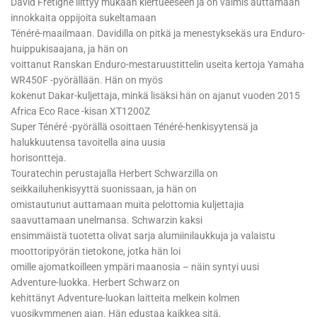
David Frétigné liittyy mukaan kiertueeseen ja on valmis auttamaan
innokkaita oppijoita sukeltamaan
Ténéré-maailmaan. Davidilla on pitkä ja menestyksekäs ura Enduro-
huippukisaajana, ja hän on
voittanut Ranskan Enduro-mestaruustittelin useita kertoja Yamaha
WR450F -pyörällään. Hän on myös
kokenut Dakar-kuljettaja, minkä lisäksi hän on ajanut vuoden 2015
Africa Eco Race -kisan XT1200Z
Super Ténéré -pyörällä osoittaen Ténéré-henkisyytensä ja
halukkuutensa tavoitella aina uusia
horisontteja.
Touratechin perustajalla Herbert Schwarzilla on
seikkailuhenkisyyttä suonissaan, ja hän on
omistautunut auttamaan muita pelottomia kuljettajia
saavuttamaan unelmansa. Schwarzin kaksi
ensimmäistä tuotetta olivat sarja alumiinilaukkuja ja valaistu
moottoripyörän tietokone, jotka hän loi
omille ajomatkoilleen ympäri maanosia – näin syntyi uusi
Adventure-luokka. Herbert Schwarz on
kehittänyt Adventure-luokan laitteita melkein kolmen
vuosikymmenen ajan. Hän edustaa kaikkea sitä,