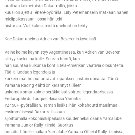
urallaan kolmetoista Dakar-rallia, joista
kuusi on ajettu Ténéré-pyörällä. Liity Peterhanselin matkaan hänen
mielipaikassaan, jossa hän teki
historiaa. Voit kokea, mistä unelmat on tehty.
Koe Dakar-unelma Adrien van Beverenin kyydissä
Vaihe kolme käynnistyy Argentiinassa, kun Adrien van Beveren
siirtyy kuskin paikalle. Seuraa häntä, kun
hän suuntaa kulkunsa kohti Etelä-Amerikan vaativia olosuhteita.
Täällä luodaan legendoja ja
korkeimmat huiput antavat lupauksen jostain upeasta. Tämä
Yamaha Racing -tähti on kerännyt tililleen
uskomattomat kolme peräkkäistä voittoa legendaarisessa
Enduropale du Touquet -kisassa Yamaha
YZ450F -pyörällään. Tämän lisäksi hän kohahdutti maailmaa
ensimmäisessä Dakar-rallissaan
sijoittumalla kokonaiskilpailussa kuudenneksi osana Yamalube
Yamaha Junior Rally -tiimiä. Suoritus
ansaitsi hänelle paikan Yamalube Yamaha Official Rally -tiimissä,