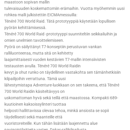
maastoon sopivan mallin
tulevaisuuden koskemattomiin erämaihin. Vuotta myöhemmin uusi
rohkea malli julkistettiin EICMAmessuilla:
Ténéré 700 World Raid. Tätä prototyyppiä käytetään lopullisen
pyörän kehittämisessä.
Ténéré 700 World Raid -prototyyppi suunniteltiin seikkailuihin ja
omien unelmien tavoittelemiseen.
Pyörä on säilyttänyt T7-konseptiin perustuvan vankan
ralliluonteensa, mutta sitä on kehitetty
laajamittaisesti vuoden kestävien T7-mallin intensiivisten
testausten avulla. Ténéré 700 World Raidin
kevyt ja ohut runko on täydellinen vastakohta sen tämänhetkisiin
kilpailijoihin verrattuna. Tämä uusi
lähestymistapa Adventure-luokkaan on sen takeena, että Ténéré
700 World Raidin käsiteltävyys on
uskomattoman hyvä sekä teillä että maastossa. Kompakti 689-
kuutioinen kaksoissylinteri tuottaa
helposti hallittavissa olevaa tehoa, minkä ansiosta se sopii
täydellisesti sekä maanteille että
vuoristoreiteille. Kun tähän lisätään laajennettu alue
navigointilaitteita varten, Dakar-rallikilpailusta