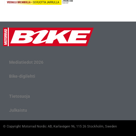
Mediatiedot 2026
Bike-digilehti
Tietosuoja
Julkaistu
© Copyright Motorrad Nordic AB, Karlavägen 96, 115 26 Stockholm, Sweden