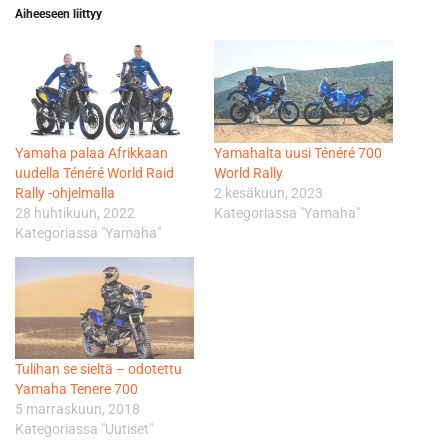
Aiheeseen liittyy
Yamaha palaa Afrikkaan
Yamahalta uusi Ténéré 700
uudella Ténéré World Raid
World Rally
Rally -ohjelmalla
2 kesäkuun, 2023
28 huhtikuun, 2022
Kategoriassa "Yamaha"
Kategoriassa "Yamaha"
Tulihan se sieltä – odotettu
Yamaha Tenere 700
5 marraskuun, 2018
Kategoriassa "Uutiset"