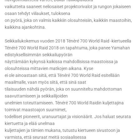
vaikutteita saaneet neliosaiset projektorivalot ja rungon jokaiseen
osaan tehdyt viilaukset, tuloksena
on pyörä, joka on valmis kaikkiin olosuhteisiin, kaikkiin maastoihin,
kaikkina ajankohtina.
Seikkailukokemus vuoden 2018 Ténéré 700 World Raid -kiertueella
Ténéré 700 World Raid 2018 on tapahtuma, joka panee Yamahan
edistyksellisimmän seikkailupyörän
näyttämään kykynsä kaikissa mahdollisissa maastoissa ja
olosuhteissa mittavien matkojen aikana. Kyse
ei ole ainoastaan siitä, että Ténéré 700 World Raid esitellään
maailmalle, vaan myös siitä, että sinä saat
tilaisuuden nähdä pyörän, joka on suunniteltu mahdottoman
saavuttamiseen ja seikkailijoiden
unelmien toteuttamiseen. Ténéré 700 World Raidin kuljettajina
toimivat maastoajon suurnimet,
todelliset pioneerit, uranuurtajat ja visionäärit. Jos haluat seurata
kiertuetta ja elää unelmaa
kuljettajien ja tiimien mukana, tutustu kiertueen sivustoon ja
varmista, että seuraat meitä sosiaalisessa