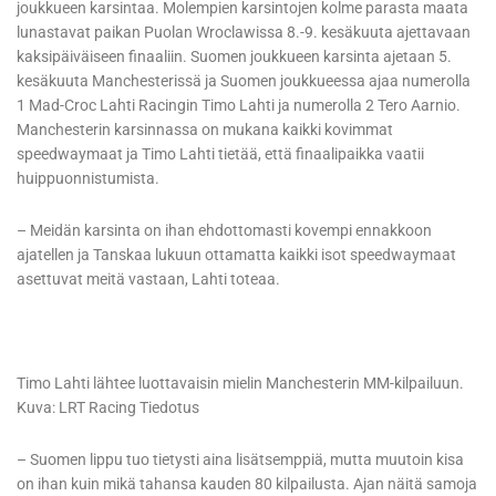
joukkueen karsintaa. Molempien karsintojen kolme parasta maata
lunastavat paikan Puolan Wroclawissa 8.-9. kesäkuuta ajettavaan
kaksipäiväiseen finaaliin. Suomen joukkueen karsinta ajetaan 5.
kesäkuuta Manchesterissä ja Suomen joukkueessa ajaa numerolla
1 Mad-Croc Lahti Racingin Timo Lahti ja numerolla 2 Tero Aarnio.
Manchesterin karsinnassa on mukana kaikki kovimmat
speedwaymaat ja Timo Lahti tietää, että finaalipaikka vaatii
huippuonnistumista.
– Meidän karsinta on ihan ehdottomasti kovempi ennakkoon
ajatellen ja Tanskaa lukuun ottamatta kaikki isot speedwaymaat
asettuvat meitä vastaan, Lahti toteaa.
Timo Lahti lähtee luottavaisin mielin Manchesterin MM-kilpailuun.
Kuva: LRT Racing Tiedotus
– Suomen lippu tuo tietysti aina lisätsemppiä, mutta muutoin kisa
on ihan kuin mikä tahansa kauden 80 kilpailusta. Ajan näitä samoja