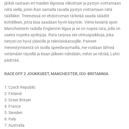
jätkiä vastaan eri maiden liigoissa viikoittain ja pystyn voittamaan
niitä siellä, joten ihan samalla tavalla pystyn voittamaan niitä
täälläkin. Treeneissä on ehdottoman tärkeää saada säädöt
kohdilleen, jotta kisa saadaan hyvin käyntiin. Viime kesänä ajoin
Manchesterin radalla Englannin liigaa ja se on nopea rata, jolla on
useita nopeita ajolinjoja. Rata tarjoaa siis ohituspaikkoja, joka
tietysti on hyvä yleisölle ja televisiokatsojille. Paineet
menestymisestä on isoilla speedwaymailla, me voidaan lähteä
vetämään täysillä ja kisan jälkeen nähdään, mihin se riittää, Lahti
päättää.
RACE OFF 2 JOUKKUEET, MANCHESTER, ISO-BRITANNIA
1: Czech Republic
2: Finland
3: Great Britain
4: France
5: Sweden
6: Italy
7: Australia