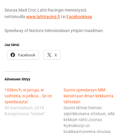
Seuraa Mad-Croc Lahti Racingin menestystä
nettisivuilla
www.lahtiracing.fi
tai
Facebookissa
Speedway of Nations televisioidaan ympäri maailman.
Jaa tämä:
Facebook
X
Aiheeseen liittyy
100km/h, ei jarruja, ei
Suomi speedwayn MM-
vaihteita, ei pelkoa… Se on
karsintaan ilman kirkkainta
speedwayta!
tähteään
30 marraskuun, 2018
Suomi lähtee hieman
Kategoriassa "Uutiset"
siipirikkoisena otteluun, sillä
kirkkain tähti Joonas
Kylmäkorpi on
loukkaantuneena sivussa.