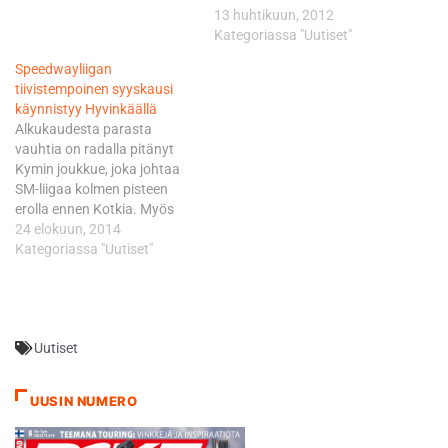
Joukkueen kuljettajat ovat
13 huhtikuun, 2012
Timo Lahti, Tero Aarnio, Jari
Kategoriassa "Uutiset"
Mäkinen ja Juha Hautamäki.
Speedwayliigan
Suomea vastassa ovat
tiivistempoinen syyskausi
isäntä Saksa, Latvia ja
käynnistyy Hyvinkäällä
Ranska. Kilpailusta vain
Alkukaudesta parasta
voittaja etenee jatkoon, joten
vauhtia on radalla pitänyt
joukkueelta vaaditaan
Kymin joukkue, joka johtaa
huippuonnistumista. - Totta
SM-liigaa kolmen pisteen
kai voittoa ja jatkopaikkaa
erolla ennen Kotkia. Myös
lähdetään hakemaan.…
Paholaishaukat on edelleen
24 elokuun, 2014
hyvin mukana
Kategoriassa "Uutiset"
mestaruustaistelussa, kun
sen sijaan Sand Blowers on
vaisun alkukauden jälkeen
pahasti takamatkalla
Uutiset
mestaruustaistelussa.
Hyvinkään ottelussa on
mukana kaikki tämän
UUSIN NUMERO
kauden SM-finaalin parhaat
tuoreen Suomen mestarin