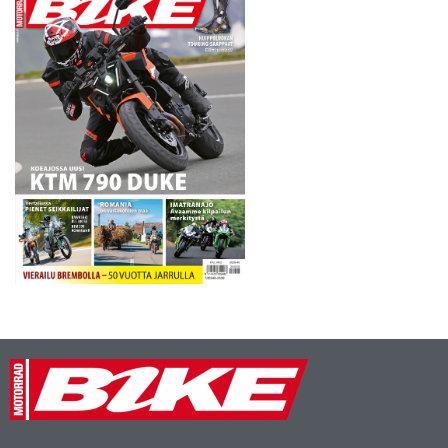
Jari Mäkisen johdolla.…