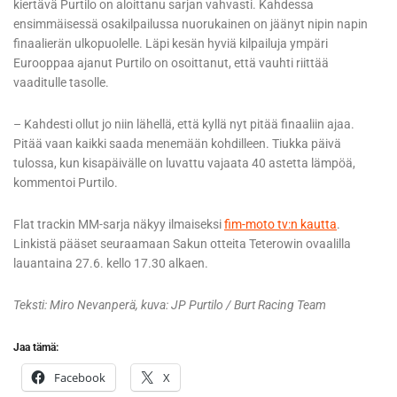
kiertävä Purtilo on aloittanu sarjan vahvasti. Kahdessa
ensimmäisessä osakilpailussa nuorukainen on jäänyt nipin napin
finaalierän ulkopuolelle. Läpi kesän hyviä kilpailuja ympäri
Eurooppaa ajanut Purtilo on osoittanut, että vauhti riittää
vaaditulle tasolle.
– Kahdesti ollut jo niin lähellä, että kyllä nyt pitää finaaliin ajaa.
Pitää vaan kaikki saada menemään kohdilleen. Tiukka päivä
tulossa, kun kisapäivälle on luvattu vajaata 40 astetta lämpöä,
kommentoi Purtilo.
Flat trackin MM-sarja näkyy ilmaiseksi
fim-moto tv:n kautta
.
Linkistä pääset seuraamaan Sakun otteita Teterowin ovaalilla
lauantaina 27.6. kello 17.30 alkaen.
Teksti: Miro Nevanperä, kuva: JP Purtilo / Burt Racing Team
Jaa tämä:
Facebook
X