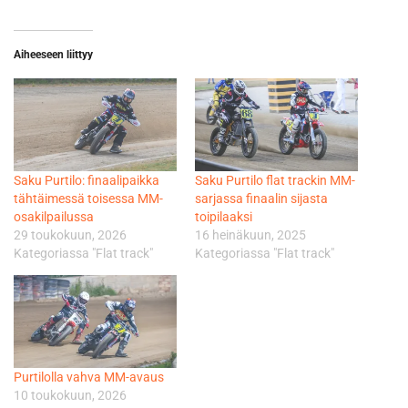
Aiheeseen liittyy
Saku Purtilo: finaalipaikka
Saku Purtilo flat trackin MM-
tähtäimessä toisessa MM-
sarjassa finaalin sijasta
osakilpailussa
toipilaaksi
29 toukokuun, 2026
16 heinäkuun, 2025
Kategoriassa "Flat track"
Kategoriassa "Flat track"
Purtilolla vahva MM-avaus
10 toukokuun, 2026