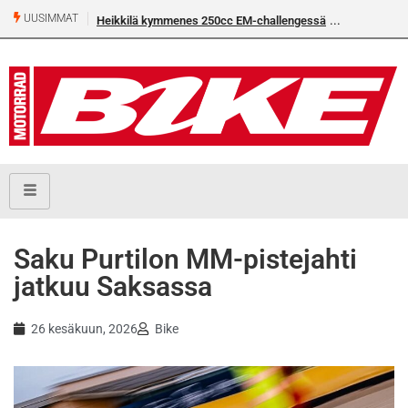
UUSIMMAT
Heikkilä kymmenes 250cc EM-challengessä
Rantala flat
Saku Purtilon MM-pistejahti
jatkuu Saksassa
26 kesäkuun, 2026
Bike