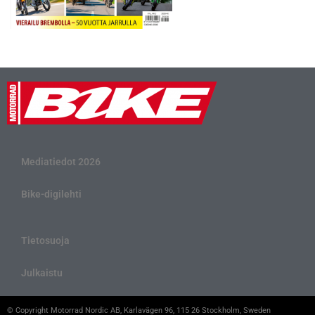
Mediatiedot 2026
Bike-digilehti
Tietosuoja
Julkaistu
© Copyright Motorrad Nordic AB, Karlavägen 96, 115 26 Stockholm, Sweden