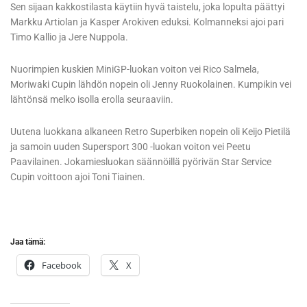
Sen sijaan kakkostilasta käytiin hyvä taistelu, joka lopulta päättyi
Markku Artiolan ja Kasper Arokiven eduksi. Kolmanneksi ajoi pari
Timo Kallio ja Jere Nuppola.
Nuorimpien kuskien MiniGP-luokan voiton vei Rico Salmela,
Moriwaki Cupin lähdön nopein oli Jenny Ruokolainen. Kumpikin vei
lähtönsä melko isolla erolla seuraaviin.
Uutena luokkana alkaneen Retro Superbiken nopein oli Keijo Pietilä
ja samoin uuden Supersport 300 -luokan voiton vei Peetu
Paavilainen. Jokamiesluokan säännöillä pyörivän Star Service
Cupin voittoon ajoi Toni Tiainen.
Jaa tämä:
Facebook
X