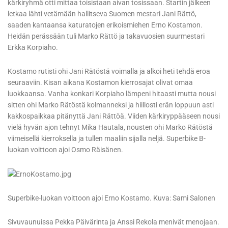
kärkiryhmä otti mittaa toisistaan aivan tosissaan. Startin jälkeen
letkaa lähti vetämään hallitseva Suomen mestari Jani Rättö,
saaden kantaansa katuratojen erikoismiehen Erno Kostamon.
Heidän perässään tuli Marko Rättö ja takavuosien suurmestari
Erkka Korpiaho.
Kostamo rutisti ohi Jani Rätöstä voimalla ja alkoi heti tehdä eroa
seuraaviin. Kisan aikana Kostamon kierrosajat olivat omaa
luokkaansa. Vanha konkari Korpiaho lämpeni hitaasti mutta nousi
sitten ohi Marko Rätöstä kolmanneksi ja hiillosti erän loppuun asti
kakkospaikkaa pitänyttä Jani Rättöä. Viiden kärkiryppääseen nousi
vielä hyvän ajon tehnyt Mika Hautala, nousten ohi Marko Rätöstä
viimeisellä kierroksella ja tullen maaliin sijalla neljä. Superbike B-
luokan voittoon ajoi Osmo Räisänen.
Superbike-luokan voittoon ajoi Erno Kostamo. Kuva: Sami Salonen
Sivuvaunuissa Pekka Päivärinta ja Anssi Rekola menivät menojaan.