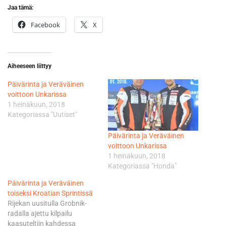
Jaa tämä:
Facebook
X
Aiheeseen liittyy
Päivärinta ja Veräväinen
voittoon Unkarissa
1 heinäkuun, 2018
Kategoriassa "Uutiset"
Päivärinta ja Veräväinen
voittoon Unkarissa
1 heinäkuun, 2018
Kategoriassa "Honda"
Päivärinta ja Veräväinen
toiseksi Kroatian Sprintissä
Rijekan uusitulla Grobnik-
radalla ajettu kilpailu
kaasuteltiin kahdessa