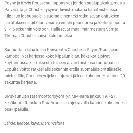
Payne ja Kevin Rousseau nappasivat johdon paalupaikalta, mutta
Päivärinta ja Christie pysyivät tiiviisti mukana kärsitaistelussa.
Kilpailun loppupuolella suomalainen teki ratkaisevan ohituksen
jarrutuksessa pitkään vasuriin ennen pääsuoraa ja karkasi lopulta
yli 4,5 sekunnin voittoon. Hallitsevat maailmanmestarit Sam ja
Thomas Christie ajoivat kolmanneksi.
Sunnuntain kilpailussa Päivärinta/Christie ja Payne/Rousseau
kamppailivat kärjessä koko kilpailun ajan, kaksikot ajoivat
käytännössä kierroksesta toiseen aivan toistensa tuntumassa.
Lopulta voitto ratkesi alle sekunnin erolla suomalais-brittiläiselle
miehistölle, Christien veljekset ajoivat jälleen kolmanneksi lähes 20
sekuntia kärjestä.
Sivuvaunujen ratamoottoripyöräilyn MM-sarja jatkuu 19.–21.
kesäkuuta Ranskan Pau-Arnosissa ajettavalla kauden kolmannella
osakilpailulla.
Lähde: tiedote, kuva: Mark Walters