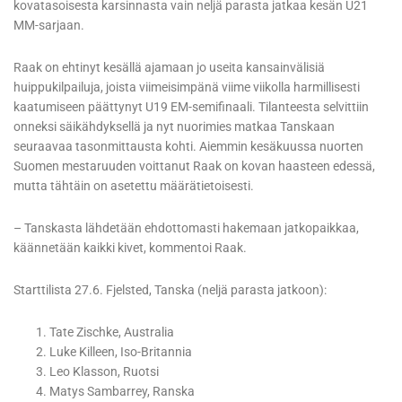
kovatasoisesta karsinnasta vain neljä parasta jatkaa kesän U21
MM-sarjaan.
Raak on ehtinyt kesällä ajamaan jo useita kansainvälisiä
huippukilpailuja, joista viimeisimpänä viime viikolla harmillisesti
kaatumiseen päättynyt U19 EM-semifinaali. Tilanteesta selvittiin
onneksi säikähdyksellä ja nyt nuorimies matkaa Tanskaan
seuraavaa tasonmittausta kohti. Aiemmin kesäkuussa nuorten
Suomen mestaruuden voittanut Raak on kovan haasteen edessä,
mutta tähtäin on asetettu määrätietoisesti.
– Tanskasta lähdetään ehdottomasti hakemaan jatkopaikkaa,
käännetään kaikki kivet, kommentoi Raak.
Starttilista 27.6. Fjelsted, Tanska (neljä parasta jatkoon):
Tate Zischke, Australia
Luke Killeen, Iso-Britannia
Leo Klasson, Ruotsi
Matys Sambarrey, Ranska