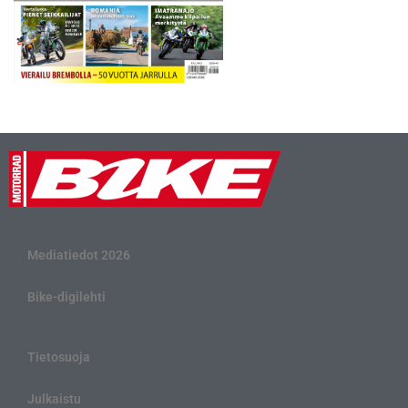
Mediatiedot 2026
Bike-digilehti
Tietosuoja
Julkaistu