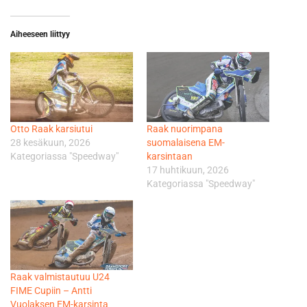
Aiheeseen liittyy
Otto Raak karsiutui
Raak nuorimpana
28 kesäkuun, 2026
suomalaisena EM-
Kategoriassa "Speedway"
karsintaan
17 huhtikuun, 2026
Kategoriassa "Speedway"
Raak valmistautuu U24
FIME Cupiin – Antti
Vuolaksen EM-karsinta