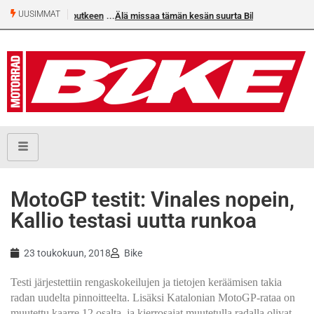
UUSIMMAT
an voittoputkeen
Älä missaa tämän kesän suurta Bike-
numeroa!
MotoGP testit: Vinales nopein,
Kallio testasi uutta runkoa
23 toukokuun, 2018
Bike
Testi järjestettiin rengaskokeilujen ja tietojen keräämisen takia
radan uudelta pinnoitteelta. Lisäksi Katalonian MotoGP-rataa on
muutettu kaarre 12 osalta, ja kierrosajat muutetulla radalla olivat