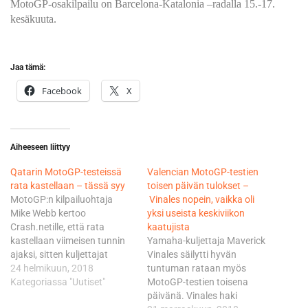
MotoGP-osakilpailu on Barcelona-Katalonia –radalla 15.-17.
kesäkuuta.
Jaa tämä:
Facebook
X
Aiheeseen liittyy
Qatarin MotoGP-testeissä
Valencian MotoGP-testien
rata kastellaan – tässä syy
toisen päivän tulokset –
MotoGP:n kilpailuohtaja
Vinales nopein, vaikka oli
Mike Webb kertoo
yksi useista keskiviikon
Crash.netille, että rata
kaatujista
kastellaan viimeisen tunnin
Yamaha-kuljettaja Maverick
ajaksi, sitten kuljettajat
Vinales säilytti hyvän
laitetaan yhtäaikaa radalle,
24 helmikuun, 2018
tuntuman rataan myös
että pystyttäisiin
Kategoriassa "Uutiset"
MotoGP-testien toisena
simuloimaan täydellisesti
päivänä. Vinales haki