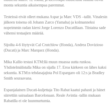
monta sekuntia aikaisempaa paremmat.
Testeissä eivät olleet mukana Aspar ja Marc VDS –tallit. Vinalesin
jälkeen toisena oli Johann Zarco (Yamaha) ja kolmanneksi
nopeimmin radan kiersi Jorge Lorenzo Ducatillaan. Tiistaina sade
vähensi testaajien määrää.
Sijoilta 4-6 löytyvät Cal Crutchlow (Honda), Andrea Dovizioso
(Ducati) ja Marc Marquez (Honda).
Mika Kallio testasi KTM:llä muun muassa uutta runkoa.
Yhdistelmälistalla Mika on sijalla 17. Eroa kärkeen on lähes kaksi
sekuntia. KTM:n tehdasajajista Pol Espargaro oli 12:s ja Bradley
Smith seuraavana.
Espanjalainen Ducati-kuljettaja Tito Rabat kaatui pahasti ja hänet
siirrettiin sairaalaan Barcelonaan. Reale Avintia -tallin mukaan
Rabatilla ei ole luunmurtumia.