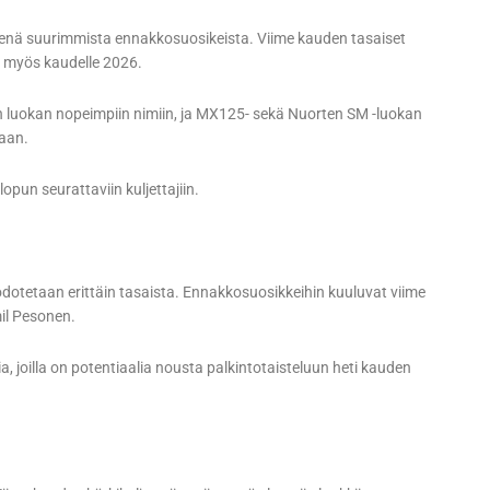
tenä suurimmista ennakkosuosikeista. Viime kauden tasaiset
n myös kaudelle 2026.
en luokan nopeimpiin nimiin, ja MX125- sekä Nuorten SM -luokan
kaan.
opun seurattaviin kuljettajiin.
otetaan erittäin tasaista. Ennakkosuosikkeihin kuuluvat viime
mil Pesonen.
, joilla on potentiaalia nousta palkintotaisteluun heti kauden