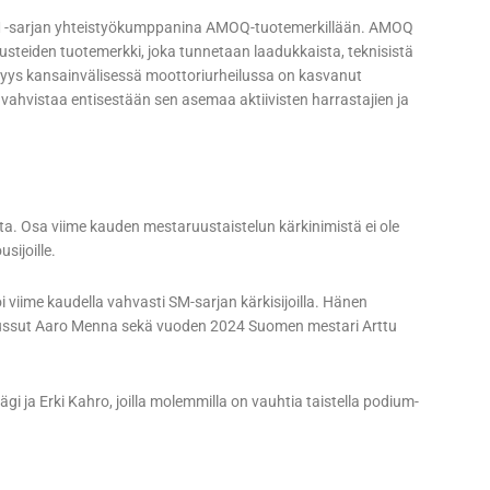
SM -sarjan yhteistyökumppanina AMOQ-tuotemerkillään. AMOQ
steiden tuotemerkki, joka tunnetaan laadukkaista, teknisistä
vyys kansainvälisessä moottoriurheilussa on kasvanut
vahvistaa entisestään sen asemaa aktiivisten harrastajien ja
a. Osa viime kauden mestaruustaistelun kärkinimistä ei ole
ijoille.
viime kaudella vahvasti SM-sarjan kärkisijoilla. Hänen
ussut Aaro Menna sekä vuoden 2024 Suomen mestari Arttu
gi ja Erki Kahro, joilla molemmilla on vauhtia taistella podium-