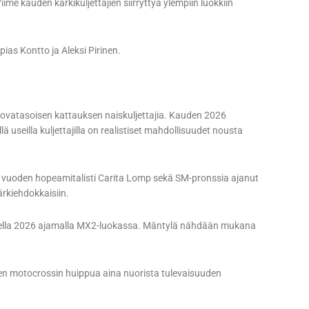
me kauden kärkikuljettajien siirryttyä ylempiin luokkiin
as Kontto ja Aleksi Pirinen.
 kovatasoisen kattauksen naiskuljettajia. Kauden 2026
lä useilla kuljettajilla on realistiset mahdollisuudet nousta
 vuoden hopeamitalisti Carita Lomp sekä SM-pronssia ajanut
ärkiehdokkaisiin.
ella 2026 ajamalla MX2-luokassa. Mäntylä nähdään mukana
en motocrossin huippua aina nuorista tulevaisuuden