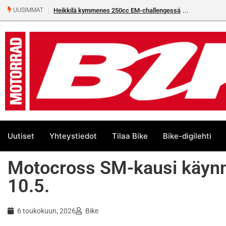
 EM-challengessä
Rantala flat trackin Euroopan Cupin mestari
UUSIMMAT
Uutiset
Yhteystiedot
Tilaa Bike
Bike-digilehti
Motocross SM-kausi käynn
10.5.
6 toukokuun, 2026
Bike