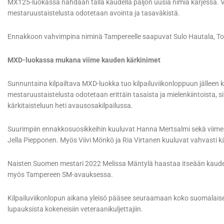
MX125-luokassa nähdään tällä kaudella paljon uusia nimiä kärjessä. Vii
mestaruustaistelusta odotetaan avointa ja tasaväkistä.
Ennakkoon vahvimpina niminä Tampereelle saapuvat Sulo Hautala, Topi
MXD-luokassa mukana viime kauden kärkinimet
Sunnuntaina kilpailtava MXD-luokka tuo kilpailuviikonloppuun jälleen
mestaruustaistelusta odotetaan erittäin tasaista ja mielenkiintoista, sil
kärkitaisteluun heti avausosakilpailussa.
Suurimpiin ennakkosuosikkeihin kuuluvat Hanna Mertsalmi sekä viime
Jella Piepponen. Myös Viivi Mönkö ja Ria Virtanen kuuluvat vahvasti k
Naisten Suomen mestari 2022 Melissa Mäntylä haastaa itseään kaud
myös Tampereen SM-avauksessa.
Kilpailuviikonlopun aikana yleisö pääsee seuraamaan koko suomalais
lupauksista kokeneisiin veteraanikuljettajiin.