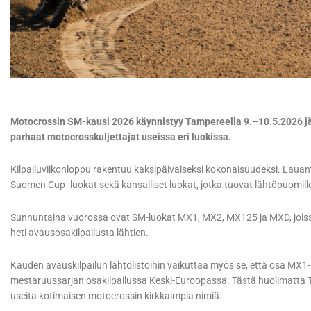
Motocrossin SM-kausi 2026 käynnistyy Tampereella 9.–10.5.2026 jär
parhaat motocrosskuljettajat useissa eri luokissa.
Kilpailuviikonloppu rakentuu kaksipäiväiseksi kokonaisuudeksi. Laua
Suomen Cup -luokat sekä kansalliset luokat, jotka tuovat lähtöpuomille
Sunnuntaina vuorossa ovat SM-luokat MX1, MX2, MX125 ja MXD, joissa
heti avausosakilpailusta lähtien.
Kauden avauskilpailun lähtölistoihin vaikuttaa myös se, että osa MX1
mestaruussarjan osakilpailussa Keski-Euroopassa. Tästä huolimatta Tam
useita kotimaisen motocrossin kirkkaimpia nimiä.