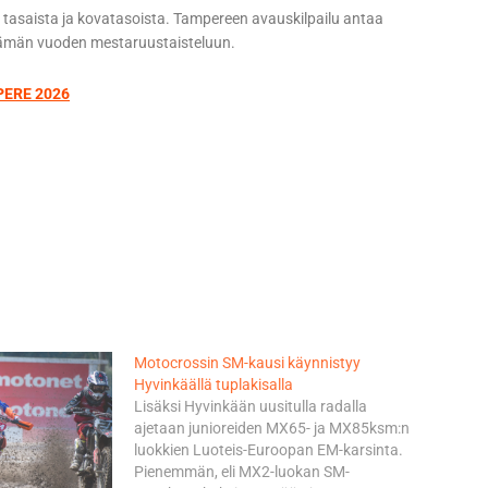
asaista ja kovatasoista. Tampereen avauskilpailu antaa
 tämän vuoden mestaruustaisteluun.
ERE 2026
Motocrossin SM-kausi käynnistyy
Hyvinkäällä tuplakisalla
Lisäksi Hyvinkään uusitulla radalla
ajetaan junioreiden MX65- ja MX85ksm:n
luokkien Luoteis-Euroopan EM-karsinta.
Pienemmän, eli MX2-luokan SM-