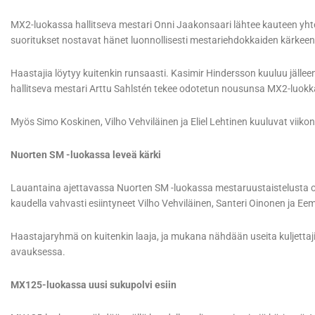
MX2-luokassa hallitseva mestari Onni Jaakonsaari lähtee kauteen yh
suoritukset nostavat hänet luonnollisesti mestariehdokkaiden kärkee
Haastajia löytyy kuitenkin runsaasti. Kasimir Hindersson kuuluu jälle
hallitseva mestari Arttu Sahlstén tekee odotetun nousunsa MX2-luok
Myös Simo Koskinen, Vilho Vehviläinen ja Eliel Lehtinen kuuluvat viikonl
Nuorten SM -luokassa leveä kärki
Lauantaina ajettavassa Nuorten SM -luokassa mestaruustaistelusta od
kaudella vahvasti esiintyneet Vilho Vehviläinen, Santeri Oinonen ja Ee
Haastajaryhmä on kuitenkin laaja, ja mukana nähdään useita kuljettajia
avauksessa.
MX125-luokassa uusi sukupolvi esiin