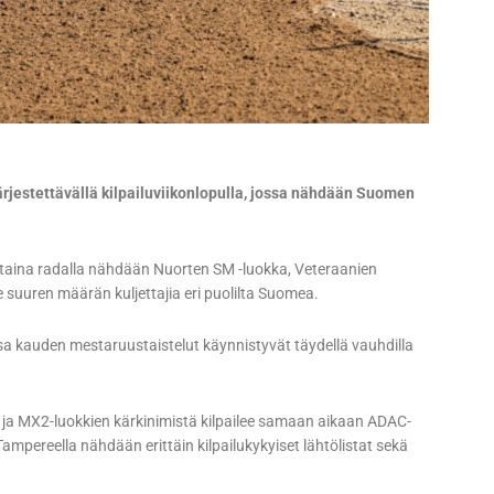
jestettävällä kilpailuviikonlopulla, jossa nähdään Suomen
ntaina radalla nähdään Nuorten SM -luokka, Veteraanien
 suuren määrän kuljettajia eri puolilta Suomea.
 kauden mestaruustaistelut käynnistyvät täydellä vauhdilla
- ja MX2-luokkien kärkinimistä kilpailee samaan aikaan ADAC-
pereella nähdään erittäin kilpailukykyiset lähtölistat sekä