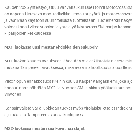
Kauden 2026 yhteistyö jatkuu vahvana, kun Duell toimii Motocross 
on nopeasti kasvava moottorikelkka-, moottoripyörä- ja motocrossvaru
ja vaativaan käyttöön suunnitelluista tuotteistaan. Tuotemerkin näky
voimakkaasti viime vuosina ja yhteistyö Motocross SM -sarjan kanssa 
kilpailijoiden keskuudessa.
MX1-luokassa uusi mestariehdokkaiden sukupolvi
MX1-luokan kauden avaukseen lähdetään mielenkiintoisista asetelmist
mukana Tampereen avauksessa, mikä avaa mahdollisuuksia uusille nous
Viikonlopun ennakkosuosikkeihin kuuluu Kasper Kangasniemi, joka ajoi 
haastajinaan nähdään MX2- ja Nuorten SM -luokista pääluokkaan no
Sihvonen.
Kansainvälistä väriä luokkaan tuovat myös virolaiskuljettajat Indrek Mä
sijoituksista Tampereen avausviikonlopussa.
MX2-luokassa mestari saa kovat haastajat