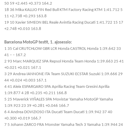
50 59 +2.445 +0.373 164.2
18 36 Mika KALLIO FIN Red Bull KTM Factory Racing KTM 1:41.712 5
11 +2.738 +0.293 163.8
19 10 Xavier SIMEON BEL Reale Avintia Racing Ducati 1:41.722 15 17
+2.748 +0.010 163.8
Barcelona MotoGP testit, 1. ajosessio:
1 35 Cal CRUTCHLOW GBR LCR Honda CASTROL Honda 1:39.642 33
41 – – 167.2
2 93 Marc MARQUEZ SPA Repsol Honda Team Honda 1:39.663 25 41
+0.021 +0.021 167.1
3 29 Andrea IANNONE ITA Team SUZUKI ECSTAR Suzuki 1:39.666 29
44 +0.024 +0.003 167.1
4 41 Aleix ESPARGARO SPA Aprilia Racing Team Gresini Aprilia
1:39.877 4 28 +0.235 +0.211 166.8
5 25 Maverick VIÑALES SPA Movistar Yamaha MotoGP Yamaha
1:39.923 23 39 +0.281 +0.046 166.7
6 4 Andrea DOVIZIOSO ITA Ducati Team Ducati 1:39.942 37 40
+0.300 +0.019 166.7
7 5 Johann ZARCO FRA Monster Yamaha Tech 3 Yamaha 1:39.944 24