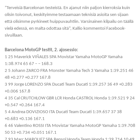
”Terveisiä Barcelonan testeistä. En ajanut niin paljon kierroksia kuin
olisin toivonut, keskityimme testaamaan teknisiä asioita sen sijaan
että olisimme pyrkineet huippuvauhtiin. Varsinainen kilpailu on täällä
vielä edessä, en malta odottaa sitä”, Kallio kommentoi Facebook-
sivuillaan.
Barcelona MotoGP testit, 2. ajosessio:
1 25 Maverick VIÑALES SPA Movistar Yamaha MotoGP Yamaha
1:38.974 65 67 – – 168.3
2 5 Johann ZARCO FRA Monster Yamaha Tech 3 Yamaha 1:39.251 46
48 +0.277 +0.277 167.8
3 99 Jorge LORENZO SPA Ducati Team Ducati 1:39.257 36 49 +0.283
+0.006 167.8
4 35 Cal CRUTCHLOW GBR LCR Honda CASTROL Honda 1:39.521 9 24
+0.547 +0.264 167.4
5 4 Andrea DOVIZIOSO ITA Ducati Team Ducati 1:39.657 37 38
+0.683 +0.136 167.1
6 46 Valentino ROSSI ITA Movistar Yamaha MotoGP Yamaha 1:39.708
50 53 +0.734 +0.051 167.1
7 93 Marc MARQUEZ SPA Repsol Honda Team Honda 1:39.714 10 49