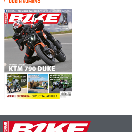
UUSIN NUMERO
saattoi johtua renkaista,
jotka olivat ongelmana myös
kyseisenä
kisaviikonloppuna. No,
tähän saadaan…