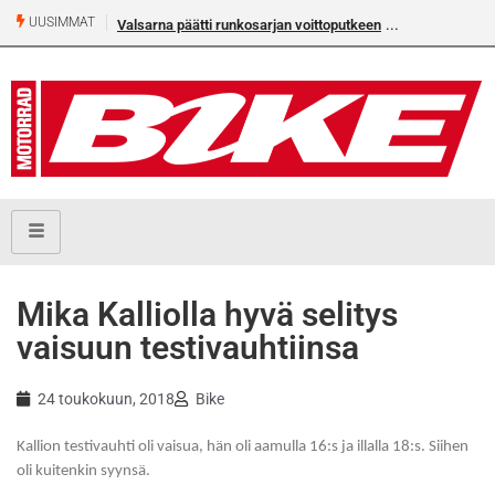
UUSIMMAT
Valsarna päätti runkosarjan voittoputkeen
Älä missaa täm
numeroa!
Mika Kalliolla hyvä selitys
vaisuun testivauhtiinsa
24 toukokuun, 2018
Bike
Kallion testivauhti oli vaisua, hän oli aamulla 16:s ja illalla 18:s. Siihen
oli kuitenkin syynsä.