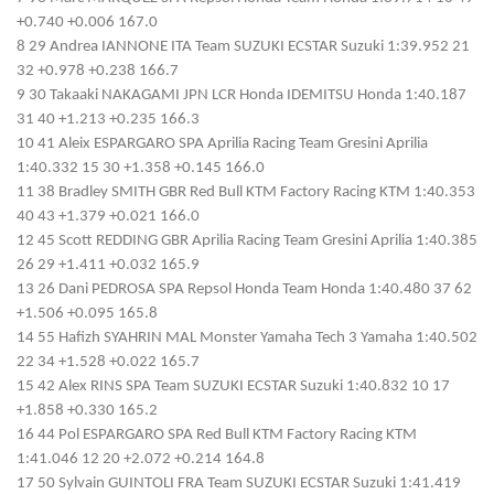
+0.740 +0.006 167.0
8 29 Andrea IANNONE ITA Team SUZUKI ECSTAR Suzuki 1:39.952 21
32 +0.978 +0.238 166.7
9 30 Takaaki NAKAGAMI JPN LCR Honda IDEMITSU Honda 1:40.187
31 40 +1.213 +0.235 166.3
10 41 Aleix ESPARGARO SPA Aprilia Racing Team Gresini Aprilia
1:40.332 15 30 +1.358 +0.145 166.0
11 38 Bradley SMITH GBR Red Bull KTM Factory Racing KTM 1:40.353
40 43 +1.379 +0.021 166.0
12 45 Scott REDDING GBR Aprilia Racing Team Gresini Aprilia 1:40.385
26 29 +1.411 +0.032 165.9
13 26 Dani PEDROSA SPA Repsol Honda Team Honda 1:40.480 37 62
+1.506 +0.095 165.8
14 55 Hafizh SYAHRIN MAL Monster Yamaha Tech 3 Yamaha 1:40.502
22 34 +1.528 +0.022 165.7
15 42 Alex RINS SPA Team SUZUKI ECSTAR Suzuki 1:40.832 10 17
+1.858 +0.330 165.2
16 44 Pol ESPARGARO SPA Red Bull KTM Factory Racing KTM
1:41.046 12 20 +2.072 +0.214 164.8
17 50 Sylvain GUINTOLI FRA Team SUZUKI ECSTAR Suzuki 1:41.419