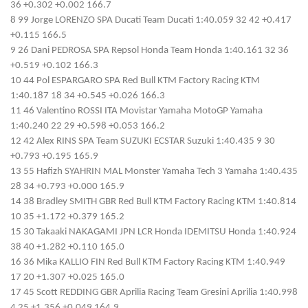
36 +0.302 +0.002 166.7
8 99 Jorge LORENZO SPA Ducati Team Ducati 1:40.059 32 42 +0.417
+0.115 166.5
9 26 Dani PEDROSA SPA Repsol Honda Team Honda 1:40.161 32 36
+0.519 +0.102 166.3
10 44 Pol ESPARGARO SPA Red Bull KTM Factory Racing KTM
1:40.187 18 34 +0.545 +0.026 166.3
11 46 Valentino ROSSI ITA Movistar Yamaha MotoGP Yamaha
1:40.240 22 29 +0.598 +0.053 166.2
12 42 Alex RINS SPA Team SUZUKI ECSTAR Suzuki 1:40.435 9 30
+0.793 +0.195 165.9
13 55 Hafizh SYAHRIN MAL Monster Yamaha Tech 3 Yamaha 1:40.435
28 34 +0.793 +0.000 165.9
14 38 Bradley SMITH GBR Red Bull KTM Factory Racing KTM 1:40.814
10 35 +1.172 +0.379 165.2
15 30 Takaaki NAKAGAMI JPN LCR Honda IDEMITSU Honda 1:40.924
38 40 +1.282 +0.110 165.0
16 36 Mika KALLIO FIN Red Bull KTM Factory Racing KTM 1:40.949
17 20 +1.307 +0.025 165.0
17 45 Scott REDDING GBR Aprilia Racing Team Gresini Aprilia 1:40.998
4 25 +1.356 +0.049 164.9