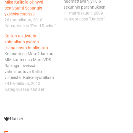
huomattavan, yli 0,6
Mika Kalliolla oli hyvä
sekunnin parannuksen
testivauhti Sepangin
kierrosajassa, kun hän kiersi
11 marraskuun, 2009
yksityistesteissä
radan parhaimmillaan
Kategoriassa "Uutiset"
26 tammikuun, 2018
ajassa 1.33,125. Päivän
Kategoriassa "Road Racing"
nopein oli Yamahan uudella
Kallion testivauhti
kehitysversiolla Jorge
kohdallaan pyörän
Lorenzo, jonka ajasta Kallio
lisäpainosta huolimatta
jäi 1,185 sekuntia.
Kolmanteen Moto2-luokan
Kahdeksanneksi nopeimman
MM-kauteensa Marc VDS
ajan kellottanut Kallio jäi
Racingin riveissä
neljännestä sijasta vain
valmistautuva Kallio
reilun kymmenyksen. - Ajoin
viimeisteli Kalex-pyörällään
päivän aikana yhteensä…
tiistaina lukemat 1.37,238 ja
14 helmikuun, 2013
keskiviikkona 1.36,514.
Kategoriassa "Uutiset"
Vauhti nousi Ricardo Tormo-
radalla näin ollen
puolellatoista sekunnilla
kolmen päivän kuluessa. -
Uutiset
Jäin kolme kymmenystä
marraskuussa täällä
ajettuun kisaan nähden. Se