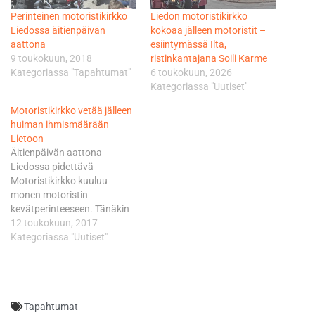
Perinteinen motoristikirkko
Liedon motoristikirkko
Liedossa äitienpäivän
kokoaa jälleen motoristit –
aattona
esiintymässä Ilta,
9 toukokuun, 2018
ristinkantajana Soili Karme
Kategoriassa "Tapahtumat"
6 toukokuun, 2026
Kategoriassa "Uutiset"
Motoristikirkko vetää jälleen
huiman ihmismäärään
Lietoon
Äitienpäivän aattona
Liedossa pidettävä
Motoristikirkko kuuluu
monen motoristin
kevätperinteeseen. Tänäkin
vuonna messuun
12 toukokuun, 2017
kokoonnutaan Liedon kirkon
Kategoriassa "Uutiset"
edustalle lauantaina 13.5.
klo 15. Tätä ennen
moottoripyörät kokoontuvat
Turun Kupittaalle, Veritas
Tapahtumat
Stadionin edustalle