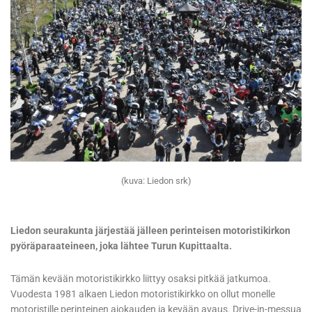
(kuva: Liedon srk)
Liedon seurakunta järjestää jälleen perinteisen motoristikirkon
pyöräparaateineen, joka lähtee Turun Kupittaalta.
Tämän kevään motoristikirkko liittyy osaksi pitkää jatkumoa.
Vuodesta 1981 alkaen Liedon motoristikirkko on ollut monelle
motoristille perinteinen ajokauden ja kevään avaus. Drive-in-messua