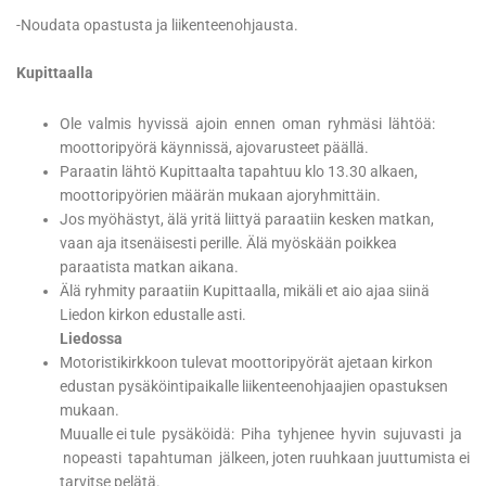
-Noudata opastusta ja liikenteenohjausta.
Kupittaalla
Ole valmis hyvissä ajoin ennen oman ryhmäsi lähtöä:
moottoripyörä käynnissä, ajovarusteet päällä.
Paraatin lähtö Kupittaalta tapahtuu klo 13.30 alkaen,
moottoripyörien määrän mukaan ajoryhmittäin.
Jos myöhästyt, älä yritä liittyä paraatiin kesken matkan,
vaan aja itsenäisesti perille. Älä myöskään poikkea
paraatista matkan aikana.
Älä ryhmity paraatiin Kupittaalla, mikäli et aio ajaa siinä
Liedon kirkon edustalle asti.
Liedossa
Motoristikirkkoon tulevat moottoripyörät ajetaan kirkon
edustan pysäköintipaikalle liikenteenohjaajien opastuksen
mukaan.
Muualle ei tule pysäköidä: Piha tyhjenee hyvin sujuvasti ja
nopeasti tapahtuman jälkeen, joten ruuhkaan juuttumista ei
tarvitse pelätä.