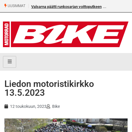
UUSIMMAT
Valsarna päätti runkosarjan voittoputkeen
Älä missaa täm
numeroa!
Liedon motoristikirkko
13.5.2023
12 toukokuun, 2023
Bike