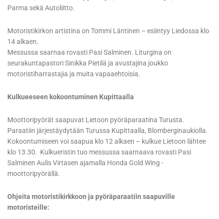
Parma sekä Autoliitto.
Motoristikirkon artistina on Tommi Läntinen – esiintyy Liedossa klo
14 alkaen.
Messussa saarnaa rovasti Pasi Salminen. Liturgina on
seurakuntapastori Sinikka Pietilä ja avustajina joukko
motoristiharrastajia ja muita vapaaehtoisia.
Kulkueeseen kokoontuminen Kupittaalla
Moottoripyörät saapuvat Lietoon pyöräparaatina Turusta.
Paraatiin järjestäydytään Turussa Kupittaalla, Blomberginaukiolla.
Kokoontumiseen voi saapua klo 12 alkaen – kulkue Lietoon lähtee
klo 13.30. Kulkueristin tuo messussa saarnaava rovasti Pasi
Salminen Aulis Virtasen ajamalla Honda Gold Wing -
moottoripyörällä.
Ohjeita motoristikirkkoon ja pyöräparaatiin saapuville
motoristeille: