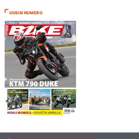
Hippoksentien varteen. Siellä
järjestäytyvä
UUSIN NUMERO
motoristikirkkokulkue lähtee
Lietoon klo 13.30.
Liikennehaitan
minimoimiseksi kulkue
jaetaan kolmesta neljään
ryhmään, jotka lähtevät
liikenteeseen viiden
minuutin…