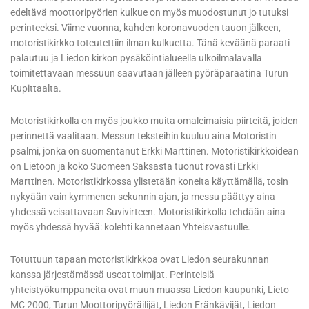
edeltävä moottoripyörien kulkue on myös muodostunut jo tutuksi
perinteeksi. Viime vuonna, kahden koronavuoden tauon jälkeen,
motoristikirkko toteutettiin ilman kulkuetta. Tänä keväänä paraati
palautuu ja Liedon kirkon pysäköintialueella ulkoilmalavalla
toimitettavaan messuun saavutaan jälleen pyöräparaatina Turun
Kupittaalta.
Motoristikirkolla on myös joukko muita omaleimaisia piirteitä, joiden
perinnettä vaalitaan. Messun teksteihin kuuluu aina Motoristin
psalmi, jonka on suomentanut Erkki Marttinen. Motoristikirkkoidean
on Lietoon ja koko Suomeen Saksasta tuonut rovasti Erkki
Marttinen. Motoristikirkossa ylistetään koneita käyttämällä, tosin
nykyään vain kymmenen sekunnin ajan, ja messu päättyy aina
yhdessä veisattavaan Suvivirteen. Motoristikirkolla tehdään aina
myös yhdessä hyvää: kolehti kannetaan Yhteisvastuulle.
Totuttuun tapaan motoristikirkkoa ovat Liedon seurakunnan
kanssa järjestämässä useat toimijat. Perinteisiä
yhteistyökumppaneita ovat muun muassa Liedon kaupunki, Lieto
MC 2000, Turun Moottoripyöräilijät, Liedon Eränkävijät, Liedon