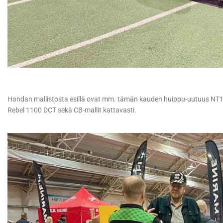
Hondan mallistosta esillä ovat mm. tämän kauden huippu-uutuus NT11
Rebel 1100 DCT sekä CB-mallit kattavasti.