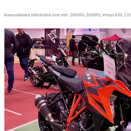
Kawasakeista nähtävänä ovat mm. Z900RS, Z650RS, Versys 650, Z H2