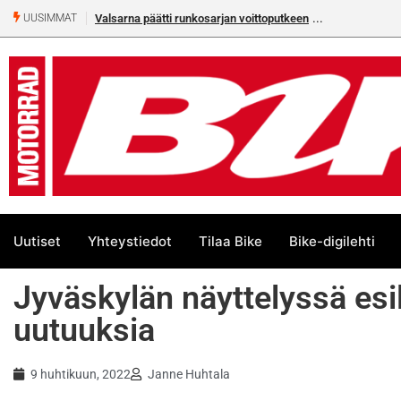
Älä missaa tämän kesän suurta Bike-numeroa!
UUSIMMAT
Uutiset
Yhteystiedot
Tilaa Bike
Bike-digilehti
Jyväskylän näyttelyssä esil
uutuuksia
9 huhtikuun, 2022
Janne Huhtala