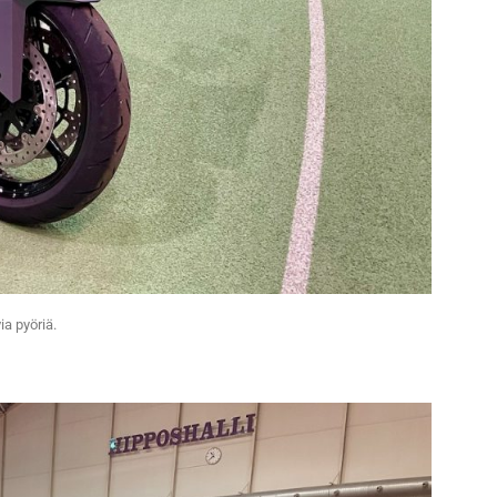
ia pyöriä.