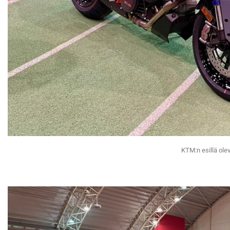
KTM:n esillä olev