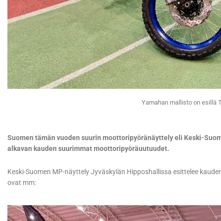
Yamahan mallisto on esillä T
Suomen tämän vuoden suurin moottoripyöränäyttely eli Keski-Suomen
alkavan kauden suurimmat moottoripyöräuutuudet.
Keski-Suomen MP-näyttely Jyväskylän Hipposhallissa esittelee kaud
ovat mm: