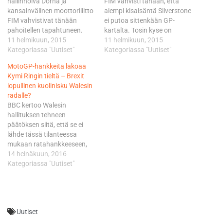
hallinnoiva Dorna ja
FIM vahvisti tänään, että
kansainvälinen moottoriliitto
aiempi kisaisäntä Silverstone
FIM vahvistivat tänään
ei putoa sittenkään GP-
pahoitellen tapahtuneen.
kartalta. Tosin kyse on
Venäjän putoaminen
11 helmikuun, 2015
edelleen
11 helmikuun, 2015
kalenterista merkitsee sitä,
Kategoriassa "Uutiset"
väliakaisratkaisusta, sillä
Kategoriassa "Uutiset"
että Superbiken MM-sarja
jatkossa MM-pisteistä on
MotoGP-hankkeita lakoaa
kattaa alkavalla kaudella 13
tarkoitus ajaa Walesiin
Kymi Ringin tieltä – Brexit
osakilpailua. Kausi
valmisteilla olevalla radalla.
lopullinen kuolinisku Walesin
käynnistyy tuttuun tapaan
Tämä tapahtuu siis
radalle?
Phillip Islandin radalla
aikaisintaan vuonna 2017.
BBC kertoo Walesin
Australiassa 22. helmikuuta.
Circuit of Wales omaa
hallituksen tehneen
Venäjän MM-osakilpailu oli
Britannian GP:n oikeudet ja
päätöksen siitä, että se ei
määrä ajaa 5. heinäkuuta.
se teki tästä kaudesta jo
lähde tässä tilanteessa
Tapahtuman järjestäjä YMS
alustavan sopimuksen
mukaan ratahankkeeseen,
Promotion ei pystynyt
Donington…
jolle yksityinenkään sektori ei
14 heinäkuun, 2016
kuitenkaan täyttämään…
ole sen suuremmin
Kategoriassa "Uutiset"
lämmennyt. Walesin hallitus
korostaa, että lähtemistä
mukaan Circuit of Wales-
hankkeeseen on
Uutiset
mahdotonta hyväksyä.