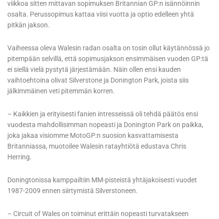
viikkoa sitten mittavan sopimuksen Britannian GP:n isännöinnin
osalta. Perussopimus kattaa viisi vuotta ja optio edelleen yhtä
pitkän jakson.
Vaiheessa oleva Walesin radan osalta on tosin ollut käytännössä jo
pitempään selvillä, että sopimusjakson ensimmäisen vuoden GP:tä
ei siellä vielä pystytä järjestämään. Näin ollen ensi kauden
vaihtoehtoina olivat Silverstone ja Donington Park, joista siis
jälkimmäinen veti pitemmän korren.
– Kaikkien ja erityisesti fanien intresseissä oli tehdä päätös ensi
vuodesta mahdollisimman nopeasti ja Donington Park on paikka,
joka jakaa visiomme MotoGP:n suosion kasvattamisesta
Britanniassa, muotoilee Walesin ratayhtiötä edustava Chris
Herring.
Doningtonissa kamppailtiin MM-pisteistä yhtäjakoisesti vuodet
1987-2009 ennen siirtymistä Silverstoneen.
– Circuit of Wales on toiminut erittäin nopeasti turvatakseen