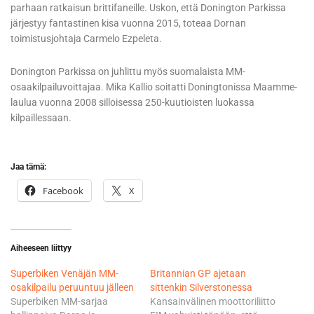
parhaan ratkaisun brittifaneille. Uskon, että Donington Parkissa
järjestyy fantastinen kisa vuonna 2015, toteaa Dornan
toimistusjohtaja Carmelo Ezpeleta.
Donington Parkissa on juhlittu myös suomalaista MM-
osaakilpailuvoittajaa. Mika Kallio soitatti Doningtonissa Maamme-
laulua vuonna 2008 silloisessa 250-kuutioisten luokassa
kilpaillessaan.
Jaa tämä:
Facebook
X
Aiheeseen liittyy
Superbiken Venäjän MM-
Britannian GP ajetaan
osakilpailu peruuntuu jälleen
sittenkin Silverstonessa
Superbiken MM-sarjaa
Kansainvälinen moottoriliitto