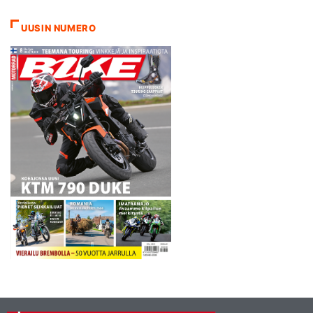
Riskitaso on aivan liian
korkea veronmaksajille.
UUSIN NUMERO
Samalla hallitus luonnehtii
Brexitin merkitsevän juuri nyt
”suurta taloudellista…