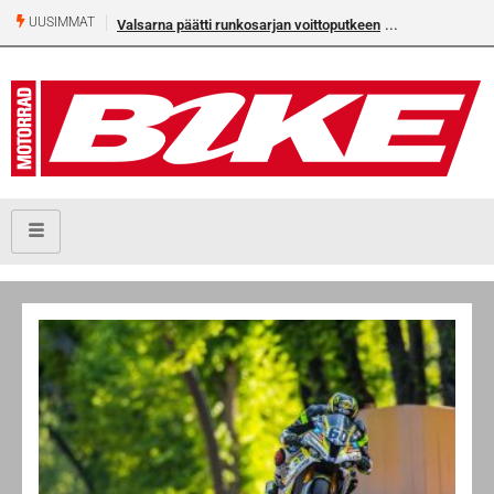
UUSIMMAT
Valsarna päätti runkosarjan voittoputkeen