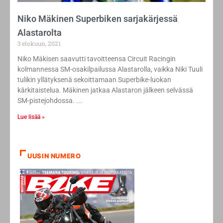
Niko Mäkinen Superbiken sarjakärjessä
Alastarolta
3 elokuun, 2021
Niko Mäkisen saavutti tavoitteensa Circuit Racingin
kolmannessa SM-osakilpailussa Alastarolla, vaikka Niki Tuuli
tulikin yllätyksenä sekoittamaan Superbike-luokan
kärkitaistelua. Mäkinen jatkaa Alastaron jälkeen selvässä
SM-pistejohdossa.
Lue lisää »
UUSIN NUMERO