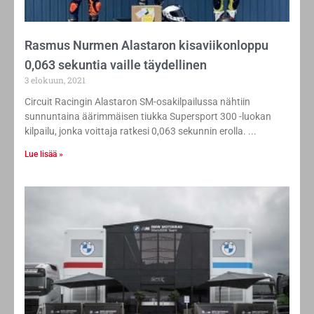
Rasmus Nurmen Alastaron kisaviikonloppu
0,063 sekuntia vaille täydellinen
3 elokuun, 2021
Circuit Racingin Alastaron SM-osakilpailussa nähtiin
sunnuntaina äärimmäisen tiukka Supersport 300 -luokan
kilpailu, jonka voittaja ratkesi 0,063 sekunnin erolla.
Lue lisää »