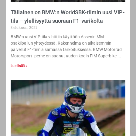
Tällainen on BMW:n WorldSBK-tiimin uusi VIP-
tila – ylellisyyttä suoraan F1-varikolta
3 elokuun, 2021
BMW:n uusi VIP-tila vihittiin käyttöön Assenin MM-
osakilpailun yhteydessä. Rakennelma on aikaisemmin
palvellut F1-tiimiä samassa tarkoituksessa. BMW Motorrad
Motorsport -perhe on saanut uuden kodin FIM Superbike
Lue lisää »