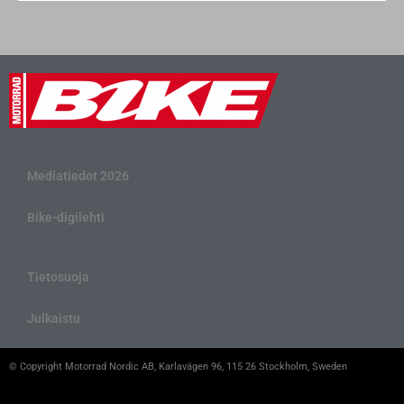
Mediatiedot 2026
Bike-digilehti
Tietosuoja
Julkaistu
© Copyright Motorrad Nordic AB, Karlavägen 96, 115 26 Stockholm, Sweden