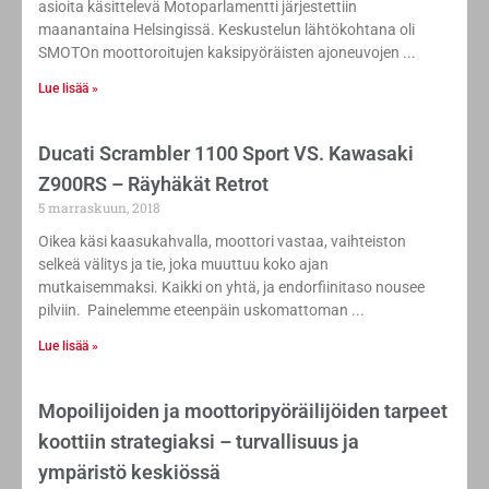
asioita käsittelevä Motoparlamentti järjestettiin
maanantaina Helsingissä. Keskustelun lähtökohtana oli
SMOTOn moottoroitujen kaksipyöräisten ajoneuvojen
Lue lisää »
Ducati Scrambler 1100 Sport VS. Kawasaki
Z900RS – Räyhäkät Retrot
5 marraskuun, 2018
Oikea käsi kaasukahvalla, moottori vastaa, vaihteiston
selkeä välitys ja tie, joka muuttuu koko ajan
mutkaisemmaksi. Kaikki on yhtä, ja endorfiinitaso nousee
pilviin. Painelemme eteenpäin uskomattoman
Lue lisää »
Mopoilijoiden ja moottoripyöräilijöiden tarpeet
koottiin strategiaksi – turvallisuus ja
ympäristö keskiössä