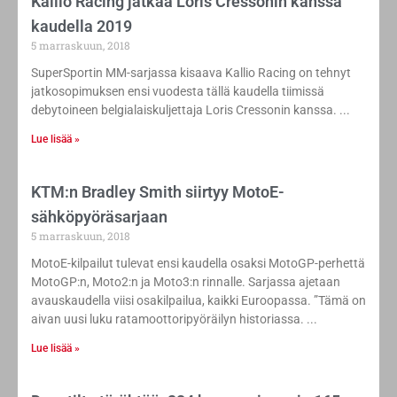
Kallio Racing jatkaa Loris Cressonin kanssa
kaudella 2019
5 marraskuun, 2018
SuperSportin MM-sarjassa kisaava Kallio Racing on tehnyt
jatkosopimuksen ensi vuodesta tällä kaudella tiimissä
debytoineen belgialaiskuljettaja Loris Cressonin kanssa.
Lue lisää »
KTM:n Bradley Smith siirtyy MotoE-
sähköpyöräsarjaan
5 marraskuun, 2018
MotoE-kilpailut tulevat ensi kaudella osaksi MotoGP-perhettä
MotoGP:n, Moto2:n ja Moto3:n rinnalle. Sarjassa ajetaan
avauskaudella viisi osakilpailua, kaikki Euroopassa. ”Tämä on
aivan uusi luku ratamoottoripyöräilyn historiassa.
Lue lisää »