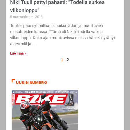
Niki Tuuli pettyi pahasti: ”Todella surkea
viikonloppu”
5 marraskuun, 2018
Tuuli ei päässyt millään sinuiksi radan ja muuttuvien
olosuhteiden kanssa. ”Tämä oli Nikille todella vaikea
viikonloppu. Koko ajan muuttuvissa oloissa hän ei löytänyt
ajorytmiä ja
Lue lisää »
1
2
UUSIN NUMERO