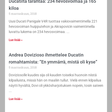
Ducatilta tärähtää: 234 hevosvoimaa ja 165
kiloa
5 marraskuun, 2018
Uusi Ducati Panigale V4R tuottaa vakiovaimentimella 221
hevosvoiman huipputehon ja Akrapovicin vaimentimella
luvattu lukema on 234 hevosvoimaa.
Lue lisää »
Andrea Dovizioso ihmettelee Ducatin
romahtamista: ”En ymmärrä, mistä oli kyse”
5 marraskuun, 2018
Doviziosolle kuudes sija oli kauden toiseksi huonoin niistä
kilpailuista, missä hän on maaliin tullut. Vielä ennen kilpailua
näytti hyvältä; Dovi oli ykkösharjoituksen nopein, tosin sateen
Lue lisää »