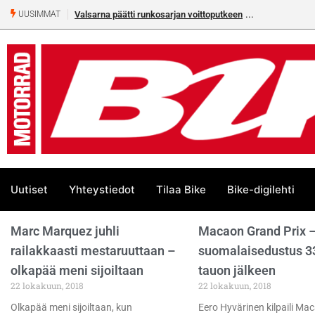
Valsarna päätti runkosarjan voittoputkeen
UUSIMMAT
Uutiset
Yhteystiedot
Tilaa Bike
Bike-digilehti
Marc Marquez juhli
Macaon Grand Prix 
railakkaasti mestaruuttaan –
suomalaisedustus 3
olkapää meni sijoiltaan
tauon jälkeen
22 lokakuun, 2018
22 lokakuun, 2018
Olkapää meni sijoiltaan, kun
Eero Hyvärinen kilpaili Ma