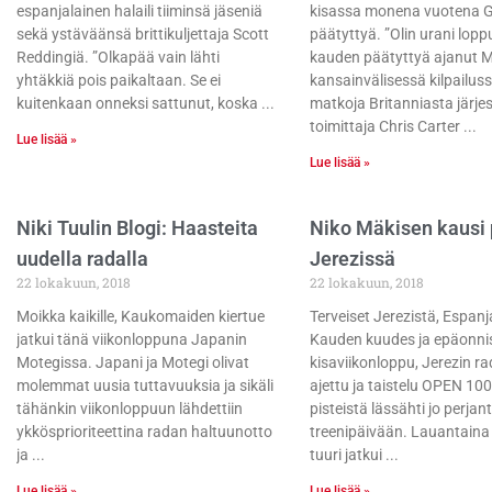
espanjalainen halaili tiiminsä jäseniä
kisassa monena vuotena 
sekä ystäväänsä brittikuljettaja Scott
päätyttyä. ”Olin urani lop
Reddingiä. ”Olkapää vain lähti
kauden päätyttyä ajanut 
yhtäkkiä pois paikaltaan. Se ei
kansainvälisessä kilpailus
kuitenkaan onneksi sattunut, koska
matkoja Britanniasta järjes
toimittaja Chris Carter
Lue lisää »
Lue lisää »
Niki Tuulin Blogi: Haasteita
Niko Mäkisen kausi 
uudella radalla
Jerezissä
22 lokakuun, 2018
22 lokakuun, 2018
Moikka kaikille, Kaukomaiden kiertue
Terveiset Jerezistä, Espanj
jatkui tänä viikonloppuna Japanin
Kauden kuudes ja epäonni
Motegissa. Japani ja Motegi olivat
kisaviikonloppu, Jerezin ra
molemmat uusia tuttavuuksia ja sikäli
ajettu ja taistelu OPEN 10
tähänkin viikonloppuun lähdettiin
pisteistä lässähti jo perjan
ykkösprioriteettina radan haltuunotto
treenipäivään. Lauantain
ja
tuuri jatkui
Lue lisää »
Lue lisää »