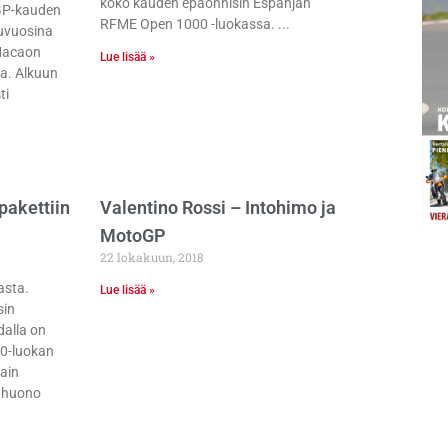
koko kauden epäonnisin Espanjan
GP-kauden
RFME Open 1000 -luokassa.
puvuosina
Macaon
Lue lisää »
sa. Alkuun
ti
pakettiin
Valentino Rossi – Intohimo ja
MotoGP
22 lokakuun, 2018
asta.
Lue lisää »
sin
dalla on
00-luokan
tain
a huono