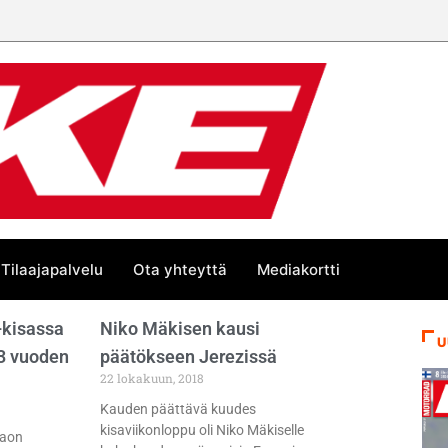
Tilaajapalvelu
Ota yhteyttä
Mediakortti
–kisassa
Niko Mäkisen kausi
U
3 vuoden
päätökseen Jerezissä
22 lokakuun, 2018
Kauden päättävä kuudes
kisaviikonloppu oli Niko Mäkiselle
caon