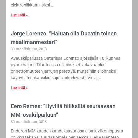
elektroniikkaan, siksi
Lue lisää »
Jorge Lorenzo: ”Haluan olla Ducatin toinen
maailmanmestari”
30 maaliskuun, 2018
Avauskilpailussa Qatarissa Lorenzo ajoi sijalla 10, kunnes
pyörä hajosi. Tilanteessa oli ainekset vakavaankin
onnettomuuteen jarrujen petettyä, mutta niin ei onneksi
käynyt. Testikausikin sujui vaihtelevasti. Vielä
Lue lisää »
Eero Remes: ”Hyvillä fiiliksillä seuraavaan
MM-osakilpailuun”
30 maaliskuun, 2018
Enduron MM-kauden kahdeksasta osakilpailuviikonlopusta
on yksi takana; suuri suomalainen seikkailu eli Päijänteen