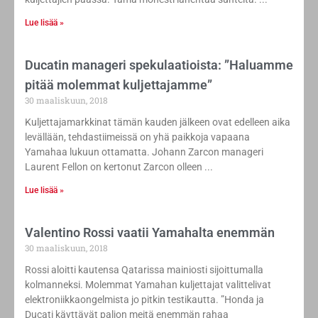
Lue lisää »
Ducatin manageri spekulaatioista: ”Haluamme
pitää molemmat kuljettajamme”
30 maaliskuun, 2018
Kuljettajamarkkinat tämän kauden jälkeen ovat edelleen aika
levällään, tehdastiimeissä on yhä paikkoja vapaana
Yamahaa lukuun ottamatta. Johann Zarcon manageri
Laurent Fellon on kertonut Zarcon olleen
Lue lisää »
Valentino Rossi vaatii Yamahalta enemmän
30 maaliskuun, 2018
Rossi aloitti kautensa Qatarissa mainiosti sijoittumalla
kolmanneksi. Molemmat Yamahan kuljettajat valittelivat
elektroniikkaongelmista jo pitkin testikautta. ”Honda ja
Ducati käyttävät paljon meitä enemmän rahaa