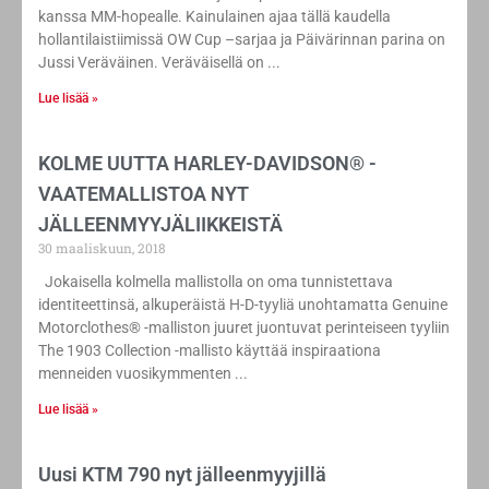
kanssa MM-hopealle. Kainulainen ajaa tällä kaudella
hollantilaistiimissä OW Cup –sarjaa ja Päivärinnan parina on
Jussi Veräväinen. Veräväisellä on
Lue lisää »
KOLME UUTTA HARLEY-DAVIDSON® -
VAATEMALLISTOA NYT
JÄLLEENMYYJÄLIIKKEISTÄ
30 maaliskuun, 2018
Jokaisella kolmella mallistolla on oma tunnistettava
identiteettinsä, alkuperäistä H-D-tyyliä unohtamatta Genuine
Motorclothes® -malliston juuret juontuvat perinteiseen tyyliin
The 1903 Collection -mallisto käyttää inspiraationa
menneiden vuosikymmenten
Lue lisää »
Uusi KTM 790 nyt jälleenmyyjillä