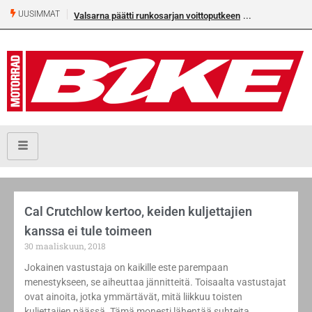
UUSIMMAT
Valsarna päätti runkosarjan voittoputkeen
Cal Crutchlow kertoo, keiden kuljettajien
kanssa ei tule toimeen
30 maaliskuun, 2018
Jokainen vastustaja on kaikille este parempaan
menestykseen, se aiheuttaa jännitteitä. Toisaalta vastustajat
ovat ainoita, jotka ymmärtävät, mitä liikkuu toisten
kuljettajien päässä. Tämä monesti lähentää suhteita.