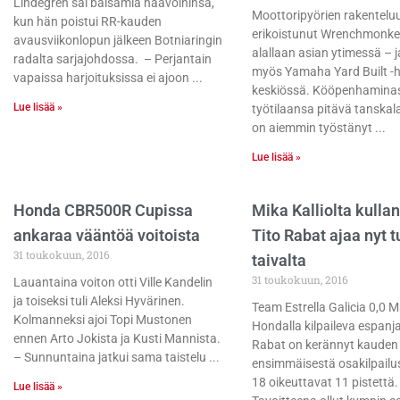
Lindegren sai balsamia haavoihinsa,
Moottoripyörien rakentelu
kun hän poistui RR-kauden
erikoistunut Wrenchmonke
avausviikonlopun jälkeen Botniaringin
alallaan asian ytimessä – ja
radalta sarjajohdossa. – Perjantain
myös Yamaha Yard Built -
vapaissa harjoituksissa ei ajoon
keskiössä. Kööpenhamina
Lue lisää »
työtilaansa pitävä tanskal
on aiemmin työstänyt
Lue lisää »
Honda CBR500R Cupissa
Mika Kalliolta kullan
ankaraa vääntöä voitoista
Tito Rabat ajaa nyt 
31 toukokuun, 2016
taivalta
31 toukokuun, 2016
Lauantaina voiton otti Ville Kandelin
ja toiseksi tuli Aleksi Hyvärinen.
Team Estrella Galicia 0,0 
Kolmanneksi ajoi Topi Mustonen
Hondalla kilpaileva espanj
ennen Arto Jokista ja Kusti Mannista.
Rabat on kerännyt kauden
– Sunnuntaina jatkui sama taistelu
ensimmäisestä osakilpailus
18 oikeuttavat 11 pistettä.
Lue lisää »