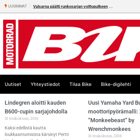
Valsarna päätti runkosarjan voittoputkeen
UUSIMMAT
Uutiset
Yhteystiedot
Tilaa Bike
Bike-digilehti
Lindegren aloitti kauden
Uusi Yamaha Yard Bui
B600-cupin sarjajohdolla
moottoripyörämalli:
31 toukokuun, 2016
”Monkeebeast” by
Kaksi edellistä kautta
Wrenchmonkees
loukkaantumisista kärsinyt Pertti
31 toukokuun, 2016