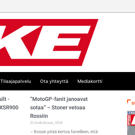
Tilaajapalvelu
Ota yhteyttä
Mediakortti
lt -
”MotoGP-fanit janoavat
U
 XSR900
sotaa” – Stoner vetoaa
Rossiin
31 toukokuun, 2016
– Rossin pitää kertoa faneilleen, että