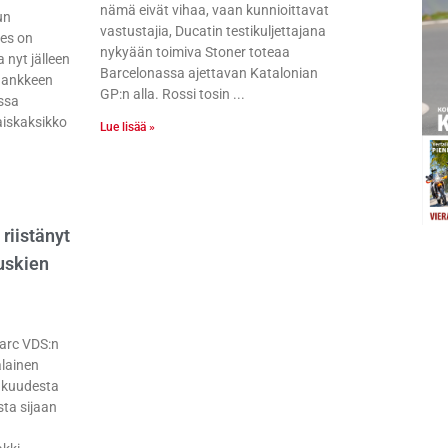
nämä eivät vihaa, vaan kunnioittavat
un
vastustajia, Ducatin testikuljettajana
es on
nykyään toimiva Stoner toteaa
 nyt jälleen
Barcelonassa ajettavan Katalonian
hankkeen
GP:n alla. Rossi tosin
ssa
aiskaksikko
Lue lisää »
 riistänyt
tuskien
Marc VDS:n
alainen
 kuudesta
ta sijaan