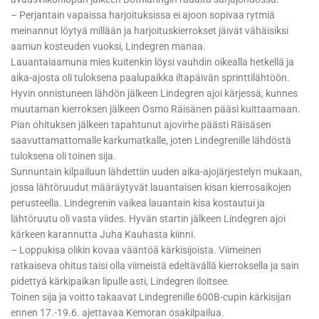
– Perjantain vapaissa harjoituksissa ei ajoon sopivaa rytmiä
meinannut löytyä millään ja harjoituskierrokset jäivät vähäisiksi
aamun kosteuden vuoksi, Lindegren manaa.
Lauantaiaamuna mies kuitenkin löysi vauhdin oikealla hetkellä ja
aika-ajosta oli tuloksena paalupaikka iltapäivän sprinttilähtöön.
Hyvin onnistuneen lähdön jälkeen Lindegren ajoi kärjessä, kunnes
muutaman kierroksen jälkeen Osmo Räisänen pääsi kuittaamaan.
Pian ohituksen jälkeen tapahtunut ajovirhe päästi Räisäsen
saavuttamattomalle karkumatkalle, joten Lindegrenille lähdöstä
tuloksena oli toinen sija.
Sunnuntain kilpailuun lähdettiin uuden aika-ajojärjestelyn mukaan,
jossa lähtöruudut määräytyvät lauantaisen kisan kierrosaikojen
perusteella. Lindegrenin vaikea lauantain kisa kostautui ja
lähtöruutu oli vasta viides. Hyvän startin jälkeen Lindegren ajoi
kärkeen karannutta Juha Kauhasta kiinni.
– Loppukisa olikin kovaa vääntöä kärkisijoista. Viimeinen
ratkaiseva ohitus taisi olla viimeistä edeltävällä kierroksella ja sain
pidettyä kärkipaikan lipulle asti, Lindegren iloitsee.
Toinen sija ja voitto takaavat Lindegrenille 600B-cupin kärkisijan
ennen 17.-19.6. ajettavaa Kemoran osakilpailua.