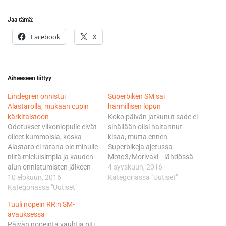
Jaa tämä:
Facebook
X
Aiheeseen liittyy
Lindegren onnistui
Superbiken SM sai
Alastarolla, mukaan cupin
harmillisen lopun
kärkitaistoon
Koko päivän jatkunut sade ei
Odotukset viikonlopulle eivät
sinällään olisi haitannut
olleet kummoisia, koska
kisaa, mutta ennen
Alastaro ei ratana ole minulle
Superbikeja ajetussa
niitä mieluisimpia ja kauden
Moto3/Morivaki –lähdössä
alun onnistumisten jälkeen
kilpailijan pyörä valutti öljyä
4 syyskuun, 2016
on vauhti ollut hieman
10 elokuun, 2016
radalle. Ennen Superbiken
Kategoriassa "Uutiset"
kadoksissa . Tilannetta ei
Kategoriassa "Uutiset"
lähtöä rataa yritettiin
helpottanut perjantain
puhdistaa lähes tunnin ajan,
Tuuli nopein RR:n SM-
epävakainen sää, jonka takia
mutta märältä radalta öljyn
avauksessa
harjoituskierrokset jäivät
siivoaminen osoittautui
Päivän nopeinta vauhtia piti