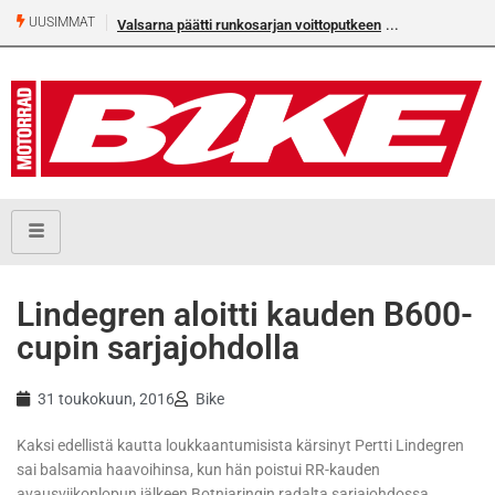
UUSIMMAT
Valsarna päätti runkosarjan voittoputkeen
Lindegren aloitti kauden B600-
cupin sarjajohdolla
31 toukokuun, 2016
Bike
Kaksi edellistä kautta loukkaantumisista kärsinyt Pertti Lindegren
sai balsamia haavoihinsa, kun hän poistui RR-kauden
avausviikonlopun jälkeen Botniaringin radalta sarjajohdossa.