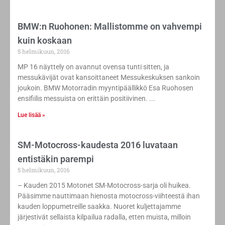
BMW:n Ruohonen: Mallistomme on vahvempi
kuin koskaan
5 helmikuun, 2016
MP 16 näyttely on avannut ovensa tunti sitten, ja
messukävijät ovat kansoittaneet Messukeskuksen sankoin
joukoin. BMW Motorradin myyntipäällikkö Esa Ruohosen
ensifiilis messuista on erittäin positiivinen.
Lue lisää »
SM-Motocross-kaudesta 2016 luvataan
entistäkin parempi
5 helmikuun, 2016
– Kauden 2015 Motonet SM-Motocross-sarja oli huikea.
Pääsimme nauttimaan hienosta motocross-viihteestä ihan
kauden loppumetreille saakka. Nuoret kuljettajamme
järjestivät sellaista kilpailua radalla, etten muista, milloin