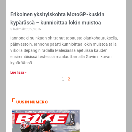
Erikoinen yksityiskohta MotoGP-kuskin
kypärässä – kunnioittaa lokin muistoa
5 helmikuun, 2016
Iannone ei suinkaan ohittanut tapausta olankohautuksella,
päinvastoin. Iannone päätti kunnioittaa lokin muistoa tällä
viikolla Sepangin radalla Malesiassa ajetuissa kauden
ensimmäisissä testeissä maalauttamalla Gavinin kuvan
kypäräänsä.
Lue lisää »
1
2
UUSIN NUMERO