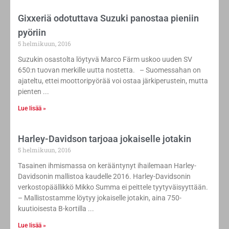
Gixxeriä odotuttava Suzuki panostaa pieniin
pyöriin
5 helmikuun, 2016
Suzukin osastolta löytyvä Marco Färm uskoo uuden SV
650:n tuovan merkille uutta nostetta. – Suomessahan on
ajateltu, ettei moottoripyörää voi ostaa järkiperustein, mutta
pienten
Lue lisää »
Harley-Davidson tarjoaa jokaiselle jotakin
5 helmikuun, 2016
Tasainen ihmismassa on kerääntynyt ihailemaan Harley-
Davidsonin mallistoa kaudelle 2016. Harley-Davidsonin
verkostopäällikkö Mikko Summa ei peittele tyytyväisyyttään.
– Mallistostamme löytyy jokaiselle jotakin, aina 750-
kuutioisesta B-kortilla
Lue lisää »