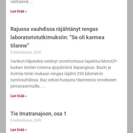
vastaavia
Lue lisää »
Rajussa vauhdissa räjähtänyt rengas
laboratoriotutkimuksiin: ”Se oli karmea
tilanne”
5 helmikuun, 2016
Varikon hiljaiseksi vetänyt onnettomuus tapahtui MotoGP-
luokan testien toisena ajopäivänä Sepangissa. Bazin ja
Avintia-timin mukaan rengas räjähti 290 kilometrin
tuntivauhdissa. Baz selvisi hurjasta tilanteesta onnekseen
pintanaarmuilla.
Lue lisää »
Tie Imatranajoon, osa 1
5 helmikuun, 2016
Lue lisää »