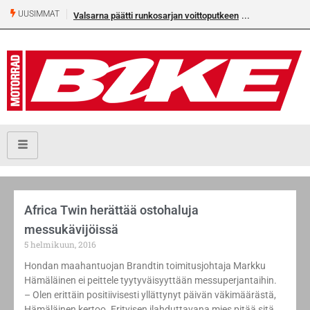
UUSIMMAT
Valsarna päätti runkosarjan voittoputkeen
Africa Twin herättää ostohaluja
messukävijöissä
5 helmikuun, 2016
Hondan maahantuojan Brandtin toimitusjohtaja Markku
Hämäläinen ei peittele tyytyväisyyttään messuperjantaihin.
– Olen erittäin positiivisesti yllättynyt päivän väkimäärästä,
Hämäläinen kertoo. Erityisen ilahduttavana mies pitää sitä,