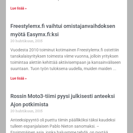
Lue lisää »
Freestylemx.fi vaihtui omistajanvaihdoksen
myötä Easymx.fi:ksi
20 huhtikuun, 2015
Vuodesta 2010 toiminut kotimainen Freestylemx.fi ostettiin
tanskalaisyrityksen toimesta viime vuonna, jolloin yrityksen
toimintaa alettiin kehittää aktiivisempaan ja kansainväliseen
suuntaan. Tuon työn tuloksena uudella, muiden maiden
Lue lisää »
Rossin Moto3-tiimi pyysi julkisesti anteeksi
Ajon potkimista
20 huhtikuun, 2015
Anteeksipyyntö oli puettu tiimin päälliköksi täksi kaudeksi
tulleen espanjalaisen Pablo Nieton sanomaksi. –
Ensimmäinen asia, jonka haluamme tehdä, on pyytää