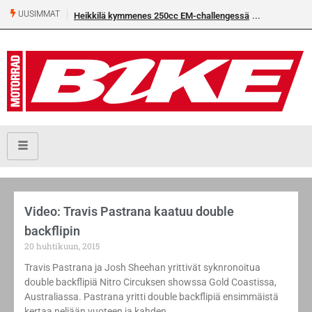
UUSIMMAT
Heikkilä kymmenes 250cc EM-challengessä
Video: Travis Pastrana kaatuu double
backflipin
20 huhtikuun, 2015
Travis Pastrana ja Josh Sheehan yrittivät syknronoitua
double backflipiä Nitro Circuksen showssa Gold Coastissa,
Australiassa. Pastrana yritti double backflipiä ensimmäistä
kertaa neljään vuoteen ja kahden