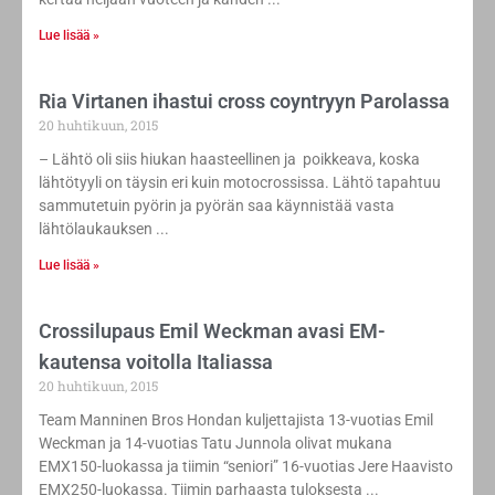
Lue lisää »
Ria Virtanen ihastui cross coyntryyn Parolassa
20 huhtikuun, 2015
– Lähtö oli siis hiukan haasteellinen ja poikkeava, koska
lähtötyyli on täysin eri kuin motocrossissa. Lähtö tapahtuu
sammutetuin pyörin ja pyörän saa käynnistää vasta
lähtölaukauksen
Lue lisää »
Crossilupaus Emil Weckman avasi EM-
kautensa voitolla Italiassa
20 huhtikuun, 2015
Team Manninen Bros Hondan kuljettajista 13-vuotias Emil
Weckman ja 14-vuotias Tatu Junnola olivat mukana
EMX150-luokassa ja tiimin “seniori” 16-vuotias Jere Haavisto
EMX250-luokassa. Tiimin parhaasta tuloksesta