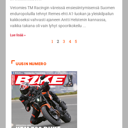
Vetomies TM Racingin väreissä ensiesiintymisensä Suomen
enduropoluilla tehnyt Remes ehti A1-luokan ja yleiskilpailun
kakkoseksi vahvasti ajaneen Antti Helstenin kannassa,
vaikka takana oli vain lyhyt spoorikokeilu
Lue lisää »
1
2
3
4
5
UUSIN NUMERO