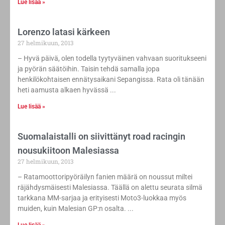
Lue lisää »
Lorenzo latasi kärkeen
27 helmikuun, 2013
– Hyvä päivä, olen todella tyytyväinen vahvaan suoritukseeni
ja pyörän säätöihin. Taisin tehdä samalla jopa
henkilökohtaisen ennätysaikani Sepangissa. Rata oli tänään
heti aamusta alkaen hyvässä
Lue lisää »
Suomalaistalli on siivittänyt road racingin
nousukiitoon Malesiassa
27 helmikuun, 2013
– Ratamoottoripyöräilyn fanien määrä on noussut miltei
räjähdysmäisesti Malesiassa. Täällä on alettu seurata silmä
tarkkana MM-sarjaa ja erityisesti Moto3-luokkaa myös
muiden, kuin Malesian GP:n osalta.