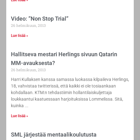
Lue lisää »
Video: ”Non Stop Trial”
26 helmikuun, 2013
Lue lisää »
Hallitseva mestari Herlings sivuun Qatarin
MM-avauksesta?
26 helmikuun, 2013
Harri Kullaksen kanssa samassa luokassa kilpaileva Herlings,
18, vahvistaa twitterissä, että kaikki ei ole tosiaankaan
kohdallaan. KTM:n tehdastiimin hollantilaiskuljettaja
loukkaantui kaatuessaan harjoituksissa Lommelissa. Sitä,
kuinka
Lue lisää »
SML järjestää mentaalikoulutusta