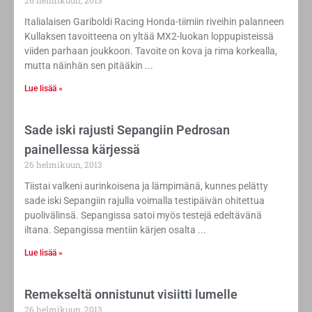
26 helmikuun, 2013
Italialaisen Gariboldi Racing Honda-tiimiin riveihin palanneen
Kullaksen tavoitteena on yltää MX2-luokan loppupisteissä
viiden parhaan joukkoon. Tavoite on kova ja rima korkealla,
mutta näinhän sen pitääkin
Lue lisää »
Sade iski rajusti Sepangiin Pedrosan
painellessa kärjessä
26 helmikuun, 2013
Tiistai valkeni aurinkoisena ja lämpimänä, kunnes pelätty
sade iski Sepangiin rajulla voimalla testipäivän ohitettua
puolivälinsä. Sepangissa satoi myös testejä edeltävänä
iltana. Sepangissa mentiin kärjen osalta
Lue lisää »
Remekseltä onnistunut visiitti lumelle
26 helmikuun, 2013