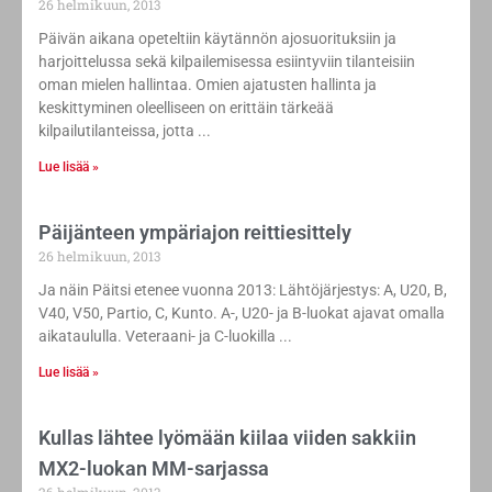
26 helmikuun, 2013
Päivän aikana opeteltiin käytännön ajosuorituksiin ja
harjoittelussa sekä kilpailemisessa esiintyviin tilanteisiin
oman mielen hallintaa. Omien ajatusten hallinta ja
keskittyminen oleelliseen on erittäin tärkeää
kilpailutilanteissa, jotta
Lue lisää »
Päijänteen ympäriajon reittiesittely
26 helmikuun, 2013
Ja näin Päitsi etenee vuonna 2013: Lähtöjärjestys: A, U20, B,
V40, V50, Partio, C, Kunto. A-, U20- ja B-luokat ajavat omalla
aikataululla. Veteraani- ja C-luokilla
Lue lisää »
Kullas lähtee lyömään kiilaa viiden sakkiin
MX2-luokan MM-sarjassa