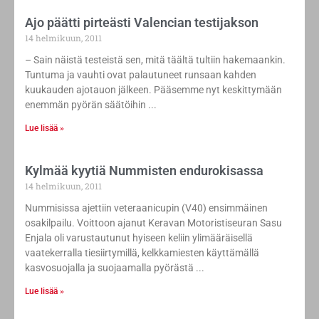
Ajo päätti pirteästi Valencian testijakson
14 helmikuun, 2011
– Sain näistä testeistä sen, mitä täältä tultiin hakemaankin.
Tuntuma ja vauhti ovat palautuneet runsaan kahden
kuukauden ajotauon jälkeen. Pääsemme nyt keskittymään
enemmän pyörän säätöihin
Lue lisää »
Kylmää kyytiä Nummisten endurokisassa
14 helmikuun, 2011
Nummisissa ajettiin veteraanicupin (V40) ensimmäinen
osakilpailu. Voittoon ajanut Keravan Motoristiseuran Sasu
Enjala oli varustautunut hyiseen keliin ylimääräisellä
vaatekerralla tiesiirtymillä, kelkkamiesten käyttämällä
kasvosuojalla ja suojaamalla pyörästä
Lue lisää »