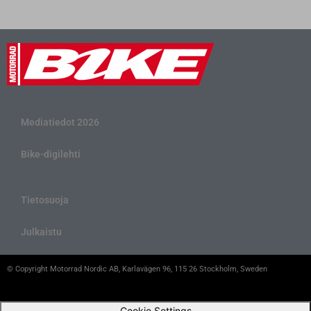
Mediatiedot 2026
Bike-digilehti
Tietosuoja
Julkaistu
© Copyright Motorrad Nordic AB, Karlavägen 96, 115 26 Stockholm, Sweden
Cookie Settings