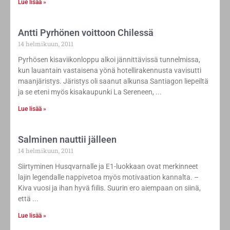
Lue lisää »
Antti Pyrhönen voittoon Chilessä
14 helmikuun, 2011
Pyrhösen kisaviikonloppu alkoi jännittävissä tunnelmissa,
kun lauantain vastaisena yönä hotellirakennusta vavisutti
maanjäristys. Järistys oli saanut alkunsa Santiagon liepeiltä
ja se eteni myös kisakaupunki La Sereneen,
Lue lisää »
Salminen nauttii jälleen
14 helmikuun, 2011
Siirtyminen Husqvarnalle ja E1-luokkaan ovat merkinneet
lajin legendalle nappivetoa myös motivaation kannalta. –
Kiva vuosi ja ihan hyvä fiilis. Suurin ero aiempaan on siinä,
että
Lue lisää »