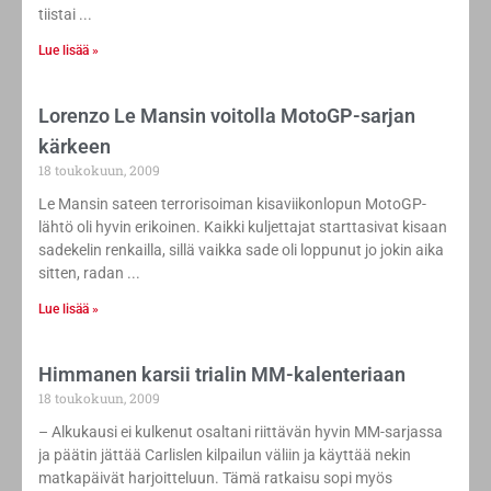
tiistai
Lue lisää »
Lorenzo Le Mansin voitolla MotoGP-sarjan
kärkeen
18 toukokuun, 2009
Le Mansin sateen terrorisoiman kisaviikonlopun MotoGP-
lähtö oli hyvin erikoinen. Kaikki kuljettajat starttasivat kisaan
sadekelin renkailla, sillä vaikka sade oli loppunut jo jokin aika
sitten, radan
Lue lisää »
Himmanen karsii trialin MM-kalenteriaan
18 toukokuun, 2009
– Alkukausi ei kulkenut osaltani riittävän hyvin MM-sarjassa
ja päätin jättää Carlislen kilpailun väliin ja käyttää nekin
matkapäivät harjoitteluun. Tämä ratkaisu sopi myös