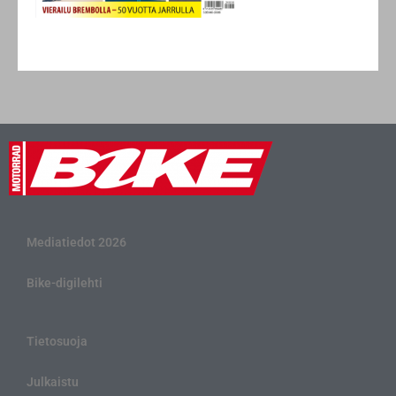
Mediatiedot 2026
Bike-digilehti
Tietosuoja
Julkaistu