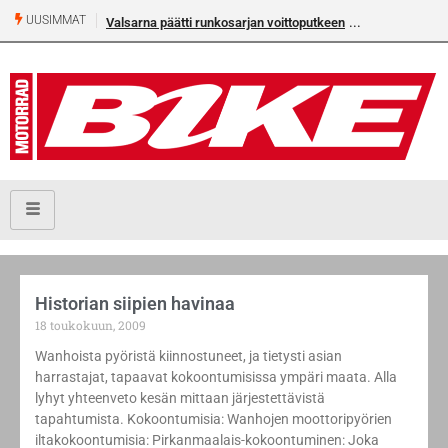
UUSIMMAT
Valsarna päätti runkosarjan voittoputkeen
Historian siipien havinaa
18 toukokuun, 2009
Wanhoista pyöristä kiinnostuneet, ja tietysti asian
harrastajat, tapaavat kokoontumisissa ympäri maata. Alla
lyhyt yhteenveto kesän mittaan järjestettävistä
tapahtumista. Kokoontumisia: Wanhojen moottoripyörien
iltakokoontumisia: Pirkanmaalais-kokoontuminen: Joka