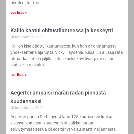
tiimilleni, kertoo
Lue lisää »
Kallio kaatui ohitustilanteessa ja keskeytti
18 toukokuun, 2009
Kallion kisa päättyi kaatumiseen, kun hän oli ohittamassa
yhdeksäntenä ajanutta Nicky Haydenia. Kilpailun alussa rata
oli märkä sateen jäljiltä, joten kuskit käyttivät pyörissään
sadekelin renkaita.
Lue lisää »
Aegerter ampaisi märän radan pinnasta
kuudenneksi
18 toukokuun, 2009
Aegerter puristi Derbi-pyörällään 125-kuutioisten luokan
kisassa komeasti kuudenneksi, vaikka hurjaa
selviytymistaistelua oli edeltänyt vaisu startti neljännestä