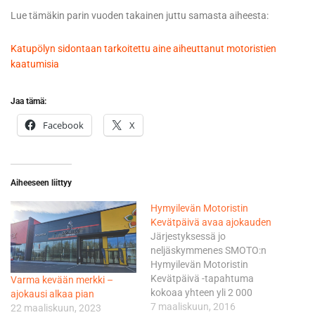
Lue tämäkin parin vuoden takainen juttu samasta aiheesta:
Katupölyn sidontaan tarkoitettu aine aiheuttanut motoristien
kaatumisia
Jaa tämä:
Facebook
X
Aiheeseen liittyy
Hymyilevän Motoristin
Kevätpäivä avaa ajokauden
Järjestyksessä jo
neljäskymmenes SMOTO:n
Hymyilevän Motoristin
Kevätpäivä -tapahtuma
Varma kevään merkki –
kokoaa yhteen yli 2 000
ajokausi alkaa pian
motoristia eri puolilta
7 maaliskuun, 2016
22 maaliskuun, 2023