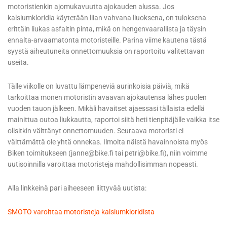
motoristienkin ajomukavuutta ajokauden alussa. Jos
kalsiumkloridia käytetään liian vahvana liuoksena, on tuloksena
erittäin liukas asfaltin pinta, mikä on hengenvaarallista ja täysin
ennalta-arvaamatonta motoristeille. Parina viime kautena tästä
syystä aiheutuneita onnettomuuksia on raportoitu valitettavan
useita.
Tälle viikolle on luvattu lämpeneviä aurinkoisia päiviä, mikä
tarkoittaa monen motoristin avaavan ajokautensa lähes puolen
vuoden tauon jälkeen. Mikäli havaitset ajaessasi tällaista edellä
mainittua outoa liukkautta, raportoi siitä heti tienpitäjälle vaikka itse
olisitkin välttänyt onnettomuuden. Seuraava motoristi ei
välttämättä ole yhtä onnekas. Ilmoita näistä havainnoista myös
Biken toimitukseen (janne@bike.fi tai petri@bike.fi), niin voimme
uutisoinnilla varoittaa motoristeja mahdollisimman nopeasti.
Alla linkkeinä pari aiheeseen liittyvää uutista:
SMOTO varoittaa motoristeja kalsiumkloridista