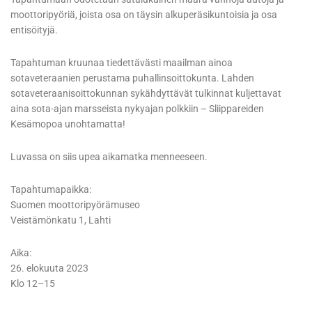
moottoripyöriä, joista osa on täysin alkuperäsikuntoisia ja osa
entisöityjä.
Tapahtuman kruunaa tiedettävästi maailman ainoa
sotaveteraanien perustama puhallinsoittokunta. Lahden
sotaveteraanisoittokunnan sykähdyttävät tulkinnat kuljettavat
aina sota-ajan marsseista nykyajan polkkiin – Sliippareiden
Kesämopoa unohtamatta!
Luvassa on siis upea aikamatka menneeseen.
Tapahtumapaikka:
Suomen moottoripyörämuseo
Veistämönkatu 1, Lahti
Aika:
26. elokuuta 2023
Klo 12–15