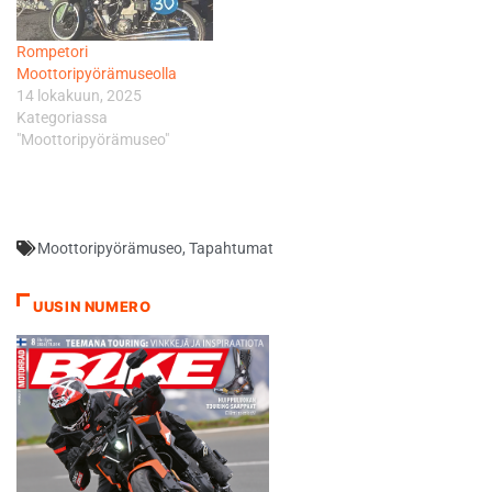
Lahden
moottoripyörämuseo on
Rompetori
aikaisemmin parina vuotena
Moottoripyörämuseolla
kansainvälisessä
14 lokakuun, 2025
matkailusivusto
Kategoriassa
TripAdvisorissa arvioitu
"Moottoripyörämuseo"
Lahden suosituimmaksi
nähtävyydeksi. Viime
vuonna sijoitus oli…
Moottoripyörämuseo
,
Tapahtumat
UUSIN NUMERO