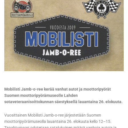
Mobilisti Jamb-o-ree kerää vanhat autot ja moottoripyörät
Suomen moottoripyörämuseolle Lahden
sotaveteraanisoittokunnan säestyksellä lauantaina 26. elokuuta.
Vuosittainen Mobilisti Jamb-o-ree järjestetään Suomen
moottoripyörämuseolla lauantaina 26. elokuuta kello 12–15.
Tapahtumaan odotetaan satalukuinen määrä vanhoja autoja ja