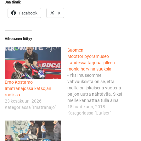
Jaa tämä:
Facebook
X
Aiheeseen liittyy
Suomen
Moottoripyörämuseo
Lahdessa tarjoaa jälleen
monia harvinaisuuksia
- Yksi museomme
vahvuuksista on se, että
Erno Kostamo
meillä on jokaisena vuotena
Imatranajossa katsojan
paljon uutta nähtävää. Siksi
roolissa
meille kannattaa tulla aina
23 kesäkuun, 2026
uudestaan. Nyt alkaa
18 huhtikuun, 2018
Kategoriassa "Imatranajo"
kahdeksas vuosi
Kategoriassa "Uutiset"
näyttelyssämme, ja monta
mielenkiintoista
harvinaisuutta on
katsottavissa, Routo kertoo.