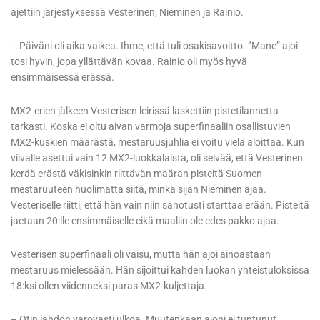
ajettiin järjestyksessä Vesterinen, Nieminen ja Rainio.
– Päiväni oli aika vaikea. Ihme, että tuli osakisavoitto. ”Mane” ajoi
tosi hyvin, jopa yllättävän kovaa. Rainio oli myös hyvä
ensimmäisessä erässä.
MX2-erien jälkeen Vesterisen leirissä laskettiin pistetilannetta
tarkasti. Koska ei oltu aivan varmoja superfinaaliin osallistuvien
MX2-kuskien määrästä, mestaruusjuhlia ei voitu vielä aloittaa. Kun
viivalle asettui vain 12 MX2-luokkalaista, oli selvää, että Vesterinen
kerää erästä väkisinkin riittävän määrän pisteitä Suomen
mestaruuteen huolimatta siitä, minkä sijan Nieminen ajaa.
Vesteriselle riitti, että hän vain niin sanotusti starttaa erään. Pisteitä
jaetaan 20:lle ensimmäiselle eikä maaliin ole edes pakko ajaa.
Vesterisen superfinaali oli vaisu, mutta hän ajoi ainoastaan
mestaruus mielessään. Hän sijoittui kahden luokan yhteistuloksissa
18:ksi ollen viidenneksi paras MX2-kuljettaja.
– Otin lähdön varovasti ulkoa. Muutenkaan ajoni ei tuntunut