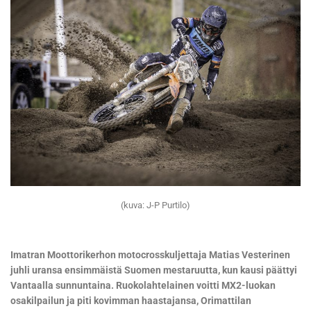
(kuva: J-P Purtilo)
Imatran Moottorikerhon motocrosskuljettaja Matias Vesterinen
juhli uransa ensimmäistä Suomen mestaruutta, kun kausi päättyi
Vantaalla sunnuntaina. Ruokolahtelainen voitti MX2-luokan
osakilpailun ja piti kovimman haastajansa, Orimattilan