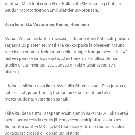
Vantaan Moottorikerhon Harri Kullas otti SM-hopeaa ja Lohjan
Seudun Moottorikerhon Emil Silander SM-pronssia.
Kova kolmikko Vesterinen, Rainio, Nieminen
Matias Vesterinen lähti viimeiseen, eli kuudenteen SM-osakilpailuun
sarjassa 20 pisteen etumatkalla kakkospaikalla olleeseen Mauno
Niemiseen nähden. Kolmantena ollut Kasper Kangasniemi oli jo 42
pisteen päässä kärkipaikasta, joten hänen mahdollisuutensa
titteliin olivat minimaaliset. Jaossa oli toki maksimissaan 75
pistettä.
– Minulla oli ihan tavallinen, hyvä fiilis lähteä kisaan. Pistejohtoa oli
suht reilusti, joten ihan älyttömän tiukkaa ei ollut taistella
mestaruudesta, Vesterinen sanaili.
Tältä kaudelta tuttuun tapaan ensin ajettiin kaksi MX2-luokan erää,
joiden perusteella laitettiin järjestykseen osakilpailun sijoitukset.
Sunnuntai päättyi MX2- ja MX1-luokkien yhteiseen superfinaaliin.
Jokaisessa erässä oli jaossa SM-pisteitä.