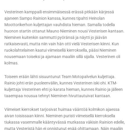
Vesterinen kamppaili ensimmäisessä erässä pitkään kärjessä
ajaneen Sampo Rainion kanssa, kunnes tipahti Heinolan
Moottorikerhon kuljettajan vauhdista hieman. Samalla todella
huonon startin ottanut Mauno Nieminen nousi Vesterisen kantaan.
Nieminen kuitenkin sammutti pyöränsä ja näytti jo jäävän
ratkaisevasti, mutta niin vain hän otti vielä Vesterisen kiinni. Kun
ruokolahtelainen kaatui viimeisellä kierroksella, pääsi Nieminen
nousemaan toiseksi ja ajamaan maaliin sillä sijalla. Vesterinen oli
kolmas.
Toiseen erään lähti sisuuntunut Team Motopalvelun kuljettaja.
Rainio johti erän puoleenväliin, kunnes Vesterinen iski ohi. KTM-
kuljettaja Vesterinen ehti jo karata hieman, kunnes Rainio ja jälleen
taaempaa nousua tehnyt Nieminen hivuttautuivat kantaan.
Viimeiset kierrokset tarjosivat huimaa vääntöä kolmikon ajaessa
aivan toisissaan kiinni. Nieminen puristi viimeisellä kierroksella
tiukassa vasemmalle kääntyvässä mutkassa väkisin Rainion edelle,
mutta Vesteristä hän ei onnistunut enää ohittamaan. Näin maaliin