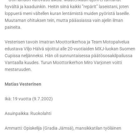
hyvältä ja kaaduinkin. Heitin siinä kaikki ”repärit” laseistani, joten
loppuerä meni vältellen kuran lentämistä muiden pyöristä laseille.
Muutaman ohituksen tein, mutta pääasiassa vain ajelin ilman
paineita.
Vesterisen tavoin Imatran Moottorikerhoa ja Team Motopalvelua
edustava Viljo Hälvä sijoittui alle 20-vuotiaiden MXJ-luokan Suomen
Cupissa neljänneksi. Hän oli sunnuntaisessa päätösosakilpailussa
Vantaalla kuudes. Turun Moottorikerhon Miro Varjonen voitti
mestaruuden.
Matias Vesterinen
Ikä: 19 vuotta (9.7.2002)
Asuinpaikka: Ruokolahti
Ammatti: Opiskelija (Gradia Jämsä), mansikkatilan työläinen