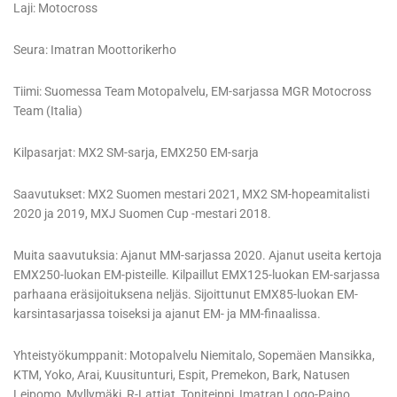
Laji: Motocross
Seura: Imatran Moottorikerho
Tiimi: Suomessa Team Motopalvelu, EM-sarjassa MGR Motocross
Team (Italia)
Kilpasarjat: MX2 SM-sarja, EMX250 EM-sarja
Saavutukset: MX2 Suomen mestari 2021, MX2 SM-hopeamitalisti
2020 ja 2019, MXJ Suomen Cup -mestari 2018.
Muita saavutuksia: Ajanut MM-sarjassa 2020. Ajanut useita kertoja
EMX250-luokan EM-pisteille. Kilpaillut EMX125-luokan EM-sarjassa
parhaana eräsijoituksena neljäs. Sijoittunut EMX85-luokan EM-
karsintasarjassa toiseksi ja ajanut EM- ja MM-finaalissa.
Yhteistyökumppanit: Motopalvelu Niemitalo, Sopemäen Mansikka,
KTM, Yoko, Arai, Kuusitunturi, Espit, Premekon, Bark, Natusen
Leipomo, Myllymäki, R-Lattiat, Toniteippi, Imatran Logo-Paino,