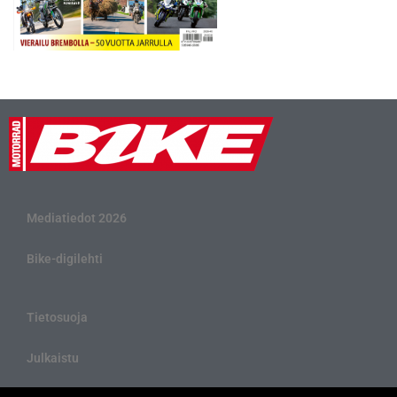
Mediatiedot 2026
Bike-digilehti
Tietosuoja
Julkaistu