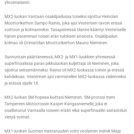
ylivoimaisesti.
MX2-luokan Vantaan-osakilpailussa toiseksi sijoittui Heinolan
Moottorikerhon Sampo Rainio, joka ajoi Vesterisen tavoin erissä
voittoon ja kolmanneksi. Tasapisteissä tilanne kääntyi Vesteriselle
hänen paremman toisen erän tuloksen ansiosta. Osakilpailun
kolmas oli Orimattilan Moottorikerhon Mauno Nieminen.
Sunnuntain päättäneessä, MX2- ja MX1-luokkien yhteisessä
superfinaalissa paras pikkuluokan kuljettaja oli Nieminen, joka
sijoittui seitsemänneksi. Rainio oli MX2-luokassa toinen ja erässä
kahdeksas. Vesterinen ajoi varmistellen MX2-luokassa viidenneksi
ja erässä sijalle 18.
MX2-luokan SM-hopeaa kuittasi Nieminen. SM-pronssi meni
Tampereen Motocrossin Kasper Kangasniemelle, joka ei
osallistunut Vantaalla toiseen erään eikä superfinaaliin sairastelun
vietyä voimat.
MX1-luokan Suomen mestaruuden voitti virolainen Indrek Mägi.