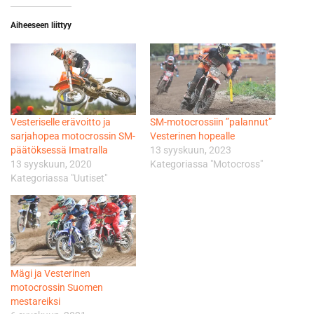
Aiheeseen liittyy
Vesteriselle erävoitto ja
SM-motocrossiin ”palannut”
sarjahopea motocrossin SM-
Vesterinen hopealle
päätöksessä Imatralla
13 syyskuun, 2023
13 syyskuun, 2020
Kategoriassa "Motocross"
Kategoriassa "Uutiset"
Mägi ja Vesterinen
motocrossin Suomen
mestareiksi