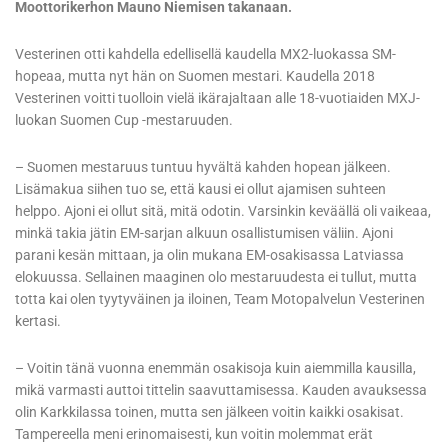
Moottorikerhon Mauno Niemisen takanaan.
Vesterinen otti kahdella edellisellä kaudella MX2-luokassa SM-
hopeaa, mutta nyt hän on Suomen mestari. Kaudella 2018
Vesterinen voitti tuolloin vielä ikärajaltaan alle 18-vuotiaiden MXJ-
luokan Suomen Cup -mestaruuden.
– Suomen mestaruus tuntuu hyvältä kahden hopean jälkeen.
Lisämakua siihen tuo se, että kausi ei ollut ajamisen suhteen
helppo. Ajoni ei ollut sitä, mitä odotin. Varsinkin keväällä oli vaikeaa,
minkä takia jätin EM-sarjan alkuun osallistumisen väliin. Ajoni
parani kesän mittaan, ja olin mukana EM-osakisassa Latviassa
elokuussa. Sellainen maaginen olo mestaruudesta ei tullut, mutta
totta kai olen tyytyväinen ja iloinen, Team Motopalvelun Vesterinen
kertasi.
– Voitin tänä vuonna enemmän osakisoja kuin aiemmilla kausilla,
mikä varmasti auttoi tittelin saavuttamisessa. Kauden avauksessa
olin Karkkilassa toinen, mutta sen jälkeen voitin kaikki osakisat.
Tampereella meni erinomaisesti, kun voitin molemmat erät